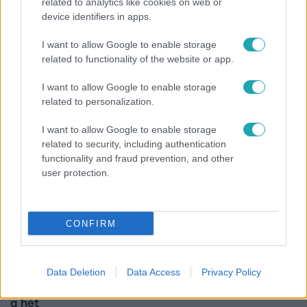
related to analytics like cookies on web or
Reggeli
device identifiers in apps.
„A csúcs opcionális, a biztonságos hazatérés
I want to allow Google to enable storage
kötelező” – 50 méterre a csúcstól fordult vissza
related to functionality of the website or app.
Klein Dávid
I want to allow Google to enable storage
related to personalization.
I want to allow Google to enable storage
related to security, including authentication
functionality and fraud prevention, and other
user protection.
CONFIRM
Horoszkóp
Data Deletion
Data Access
Privacy Policy
Ennek a 3 csillagjegynek váratlan sikereket hozhat
a hét