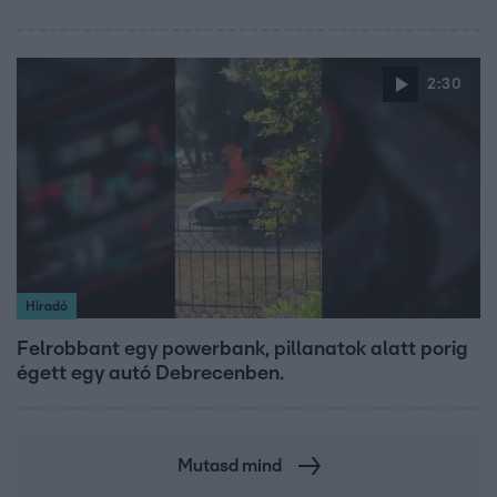
2:30
Híradó
Felrobbant egy powerbank, pillanatok alatt porig
égett egy autó Debrecenben.
Mutasd mind