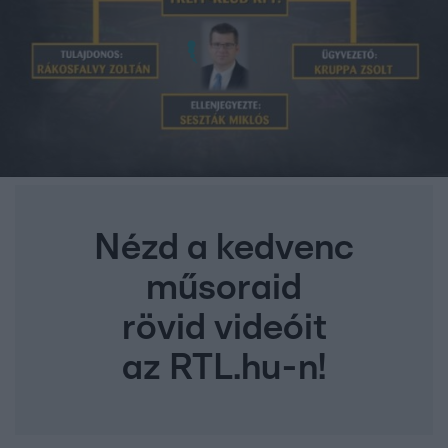
Nézd a kedvenc
műsoraid
rövid videóit
az RTL.hu-n!