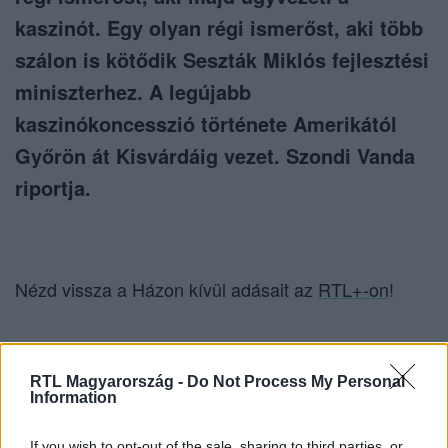
kaszinót. Egy olyan régi ismerőst, aki több
szálon is kötődik Seszták Miklós fejlesztési
miniszterhez. A legújabb
kaszinókoncesszió története Amerikától
Győrön át Kisvárdáig vezet. Szondi Vanda
riportja.
Nézd vissza a Házon kívül adásait az
RTL+-on
!
Itt állítsd be, hogy az RTL.hu az elsők között
RTL Magyarország -
Do Not Process My Personal
legyen a Google-találatokban!
Information
If you wish to opt-out of the sale, sharing to third parties, or