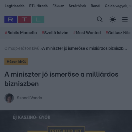
Legfrissebb
RTL Híradó
Fókusz
Sztárhírek
Randi
Celeb vagyok, me
#
Babits Marcella
#
Szellő István
#
Most Wanted
#
Gallusz Niko
Címlap
›
Házon kívül
›
A miniszter jó ismerőse a milliárdos bizniszben
Házon kívül
A miniszter jó ismerőse a milliárdos
bizniszben
Szondi Vanda