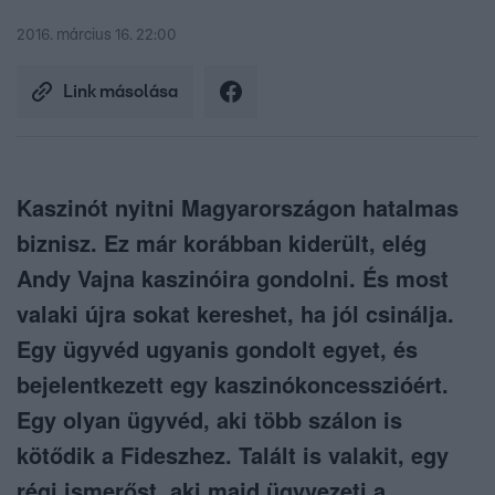
2016. március 16. 22:00
Link másolása
Kaszinót nyitni Magyarországon hatalmas
biznisz. Ez már korábban kiderült, elég
Andy Vajna kaszinóira gondolni. És most
valaki újra sokat kereshet, ha jól csinálja.
Egy ügyvéd ugyanis gondolt egyet, és
bejelentkezett egy kaszinókoncesszióért.
Egy olyan ügyvéd, aki több szálon is
kötődik a Fideszhez. Talált is valakit, egy
régi ismerőst, aki majd ügyvezeti a