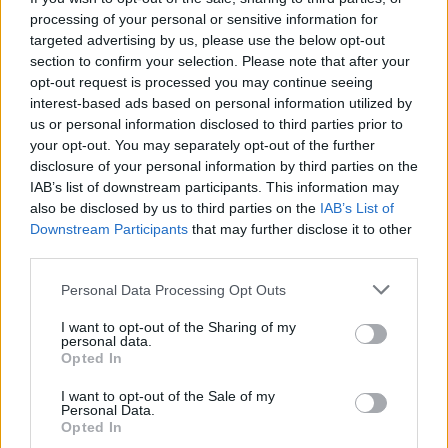
processing of your personal or sensitive information for
targeted advertising by us, please use the below opt-out
section to confirm your selection. Please note that after your
opt-out request is processed you may continue seeing
interest-based ads based on personal information utilized by
us or personal information disclosed to third parties prior to
your opt-out. You may separately opt-out of the further
disclosure of your personal information by third parties on the
IAB’s list of downstream participants. This information may
Kövess minket, és értesülj a friss hírekről a
also be disclosed by us to third parties on the
IAB’s List of
Facebookon is!
Downstream Participants
that may further disclose it to other
third parties.
Követem
Please note that this website/app uses one or more Google
Personal Data Processing Opt Outs
services and may gather and store information including but
not limited to your visit or usage behaviour. You may click to
I want to opt-out of the Sharing of my
personal data.
grant or deny consent to Google and its third-party tags to
Opted In
use your data for below specified purposes in below Google
consent section.
I want to opt-out of the Sale of my
Personal Data.
#
HÁZON KÍVÜL
#
ADÁSRÉSZLETEK
#
BIZNISZ
Opted In