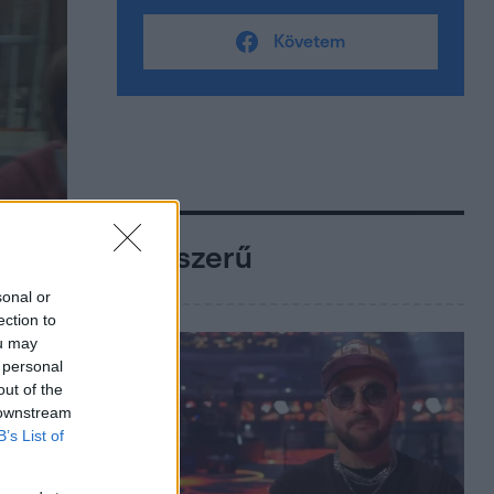
Követem
Népszerű
sonal or
ection to
ou may
 personal
out of the
 downstream
B’s List of