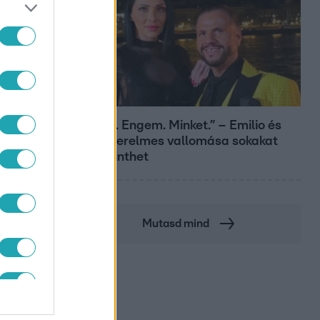
Bulvár
„Téged. Engem. Minket.” – Emilio és
Tina szerelmes vallomása sokakat
megérinthet
Mutasd mind