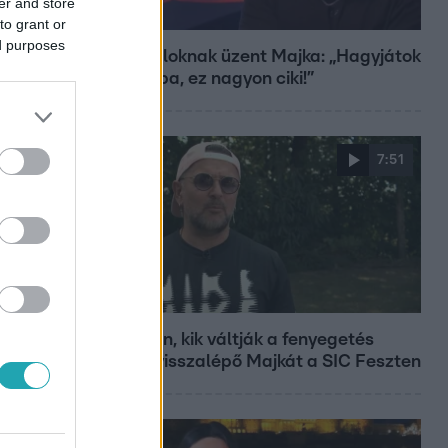
er and store
Bulvár
to grant or
ed purposes
A fiataloknak üzent Majka: „Hagyjátok
ezt abba, ez nagyon ciki!”
7:51
Fókusz
Megvan, kik váltják a fenyegetés
miatt visszalépő Majkát a SIC Feszten