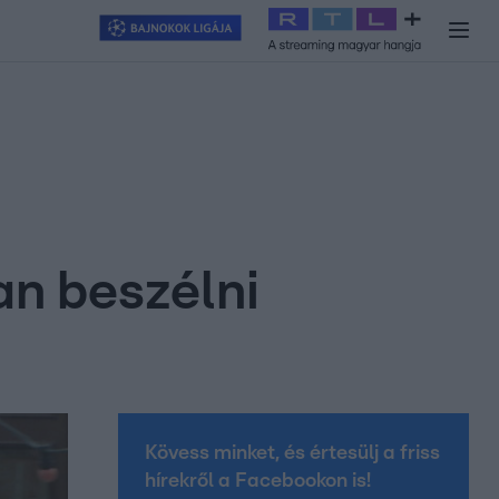
y
#
RTL+
#
Exek csatája 2026
#
Celeb vagyok, ments ki innen
#
H
an beszélni
Kövess minket, és értesülj a friss
hírekről a Facebookon is!