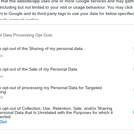
 that this website/app uses one or more Google services and may gath
including but not limited to your visit or usage behaviour. You may click 
 to Google and its third-party tags to use your data for below specifi
Link másolása
ogle consent section.
l Data Processing Opt Outs
” című új sorozatunk első részét. És most
o opt-out of the Sharing of my personal data.
In
i a politikában, amit tényleg nem értünk.
befolyásosnak tűnő tanácsadóról miért
o opt-out of the Sale of my Personal Data.
In
. És hogy ez a titokzatos ember miért
zt, amiért más vagyonokat fizet. De azt
to opt-out of processing my Personal Data for Targeted
ing.
i cégalapításra, és miért tűnik úgy, mintha
In
llalkozásairól és az állami pénzekről van
o opt-out of Collection, Use, Retention, Sale, and/or Sharing
ersonal Data that Is Unrelated with the Purposes for which it
lected.
Out