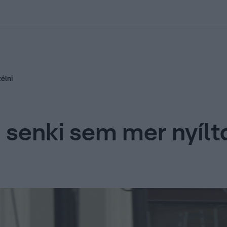
kolett
#
Időjárás
#
RTL műsor
#
Víz
#
Magyar Péter
#
Csillagjeg
élni
 senki sem mer nyílt