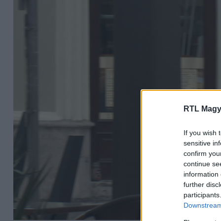
RTL Magy
If you wish 
sensitive in
confirm you
continue se
information 
further disc
participants
Downstream 