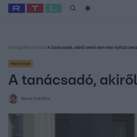
#
Babits Marcella
#
Szellő István
#
Most Wanted
#
Gallusz Ni
Címlap
›
Házon kívül
›
A tanácsadó, akiről senki sem mer nyíltan besz
Házon kívül
A tanácsadó, akiről
Boros Krisztina