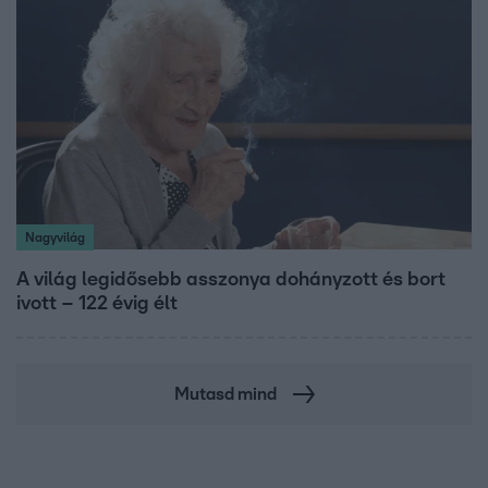
Nagyvilág
A világ legidősebb asszonya dohányzott és bort
ivott – 122 évig élt
Mutasd mind