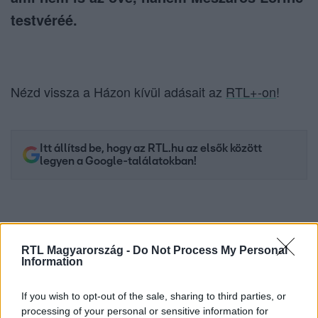
testvéréé.
Nézd vissza a Házon kívül adásait az
RTL+-on
!
Itt állítsd be, hogy az RTL.hu az elsők között
legyen a Google-találatokban!
RTL Magyarország -
Do Not Process My Personal
Information
If you wish to opt-out of the sale, sharing to third parties, or
processing of your personal or sensitive information for