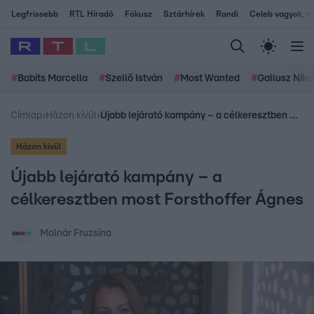
Legfrissebb
RTL Híradó
Fókusz
Sztárhírek
Randi
Celeb vagyok, me
#
Babits Marcella
#
Szellő István
#
Most Wanted
#
Gallusz Niko
Címlap
›
Házon kívül
›
Újabb lejárató kampány – a célkeresztben most Forsthoffer Ágnes
Házon kívül
Újabb lejárató kampány – a
célkeresztben most Forsthoffer Ágnes
Molnár Fruzsina