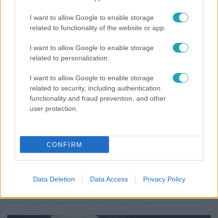
"Nem beszélek már vele évek óta" - Édesapja
kitagadta Nagy Zsoltot
I want to allow Google to enable storage
related to functionality of the website or app.
I want to allow Google to enable storage
2:56
related to personalization.
I want to allow Google to enable storage
related to security, including authentication
functionality and fraud prevention, and other
user protection.
CONFIRM
Híradó
Költségcsökkentés és kieső támogató szerződések
- ezekre panaszkodott a Fradi elnöke egy zártkörű
Data Deletion
Data Access
Privacy Policy
beszélgetésen