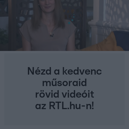
Nézd a kedvenc
műsoraid
rövid videóit
az RTL.hu-n!