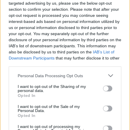
targeted advertising by us, please use the below opt-out
section to confirm your selection. Please note that after your
Kövess minket, és értesülj a friss hírekről a
opt-out request is processed you may continue seeing
Facebookon is!
interest-based ads based on personal information utilized by
us or personal information disclosed to third parties prior to
your opt-out. You may separately opt-out of the further
Követem
disclosure of your personal information by third parties on the
IAB’s list of downstream participants. This information may
also be disclosed by us to third parties on the
IAB’s List of
Downstream Participants
that may further disclose it to other
third parties.
Please note that this website/app uses one or more Google
#
HÁZON KÍVÜL
#
VIDEÓ
#
ADÁSRÉSZLETEK
Personal Data Processing Opt Outs
services and may gather and store information including but
#
FORSTHOFFER ÁGNES
#
TISZA PÁRT
not limited to your visit or usage behaviour. You may click to
I want to opt-out of the Sharing of my
personal data.
grant or deny consent to Google and its third-party tags to
#
KORMÁNYKÖZELI
#
LEJÁRATÓ KAMPÁNY
Opted In
use your data for below specified purposes in below Google
#
SOMOGYI ZOLTÁN
#
ELLEHETETLENÍT
#
SZÁLLODA
consent section.
I want to opt-out of the Sale of my
Personal Data.
#
MAGYAR POSTA
Opted In
I want to opt-out of processing my