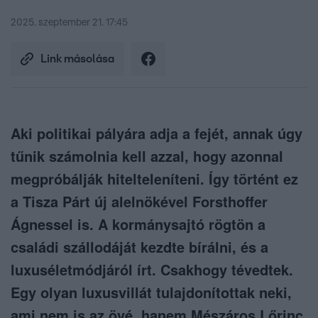
2025. szeptember 21. 17:45
Link másolása
Aki politikai pályára adja a fejét, annak úgy
tűnik számolnia kell azzal, hogy azonnal
megpróbálják hitelteleníteni. Így történt ez
a Tisza Párt új alelnökével Forsthoffer
Ágnessel is. A kormánysajtó rögtön a
családi szállodáját kezdte bírálni, és a
luxuséletmódjáról írt. Csakhogy tévedtek.
Egy olyan luxusvillát tulajdonítottak neki,
ami nem is az övé, hanem Mészáros Lőrinc