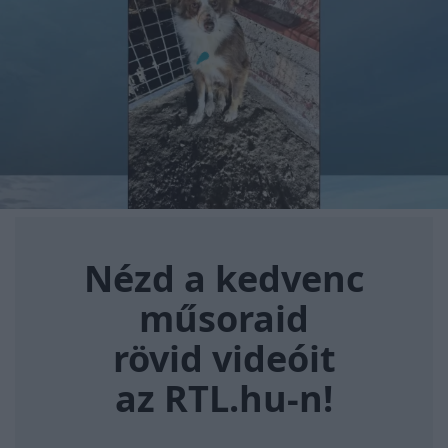
Nézd a kedvenc műsoraid rövi
Nézd a kedvenc
műsoraid
rövid videóit
az RTL.hu-n!