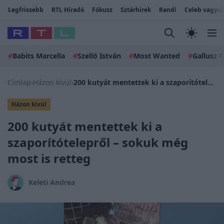
Legfrissebb
RTL Híradó
Fókusz
Sztárhírek
Randi
Celeb vagyok
#
Babits Marcella
#
Szellő István
#
Most Wanted
#
Gallusz N
Címlap
›
Házon kívül
›
200 kutyát mentettek ki a szaporítótelepről – sokuk még most is retteg
Házon kívül
200 kutyát mentettek ki a
szaporítótelepről – sokuk még
most is retteg
Keleti Andrea