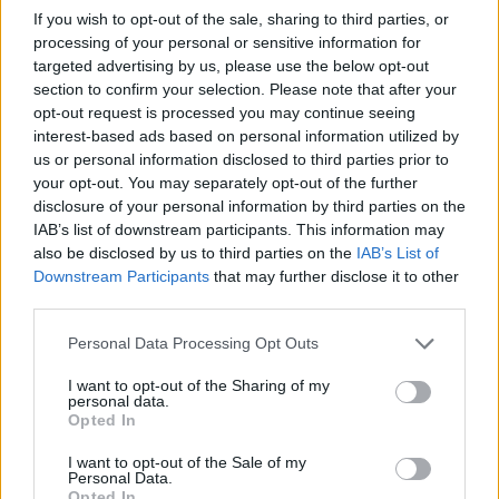
legyen a Google-találatokban!
If you wish to opt-out of the sale, sharing to third parties, or
processing of your personal or sensitive information for
targeted advertising by us, please use the below opt-out
section to confirm your selection. Please note that after your
opt-out request is processed you may continue seeing
interest-based ads based on personal information utilized by
us or personal information disclosed to third parties prior to
your opt-out. You may separately opt-out of the further
disclosure of your personal information by third parties on the
IAB’s list of downstream participants. This information may
also be disclosed by us to third parties on the
IAB’s List of
Downstream Participants
that may further disclose it to other
Kövess minket, és értesülj a friss
third parties.
hírekről a Facebookon is!
Please note that this website/app uses one or more Google
Personal Data Processing Opt Outs
services and may gather and store information including but
Követem
not limited to your visit or usage behaviour. You may click to
I want to opt-out of the Sharing of my
personal data.
grant or deny consent to Google and its third-party tags to
Opted In
use your data for below specified purposes in below Google
consent section.
I want to opt-out of the Sale of my
Personal Data.
Opted In