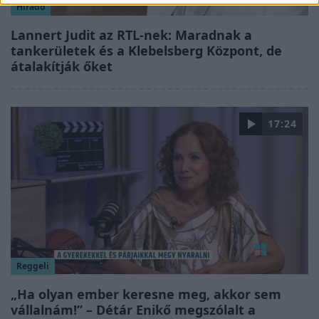
Híradó
Lannert Judit az RTL-nek: Maradnak a
tankerületek és a Klebelsberg Központ, de
átalakítják őket
17:24
Reggeli
„Ha olyan ember keresne meg, akkor sem
vállalnám!” – Détár Enikő megszólalt a