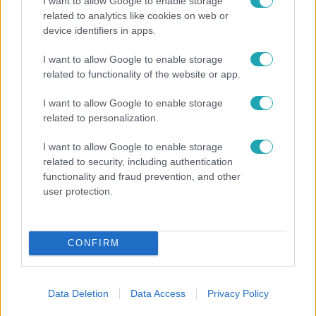
I want to allow Google to enable storage
related to analytics like cookies on web or
device identifiers in apps.
I want to allow Google to enable storage
related to functionality of the website or app.
Bulvár
I want to allow Google to enable storage
Otthagyta a rádiózást, most óceánjáró hajón
related to personalization.
dolgozik Garami Gábor
I want to allow Google to enable storage
related to security, including authentication
functionality and fraud prevention, and other
3:14
user protection.
CONFIRM
Data Deletion
Data Access
Privacy Policy