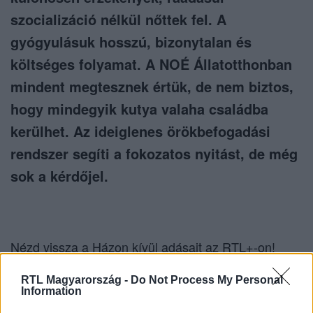
szocializáció nélkül nőttek fel. A
gyógyulásuk hosszú, bizonytalan és
költséges folyamat. A NOÉ Állatotthonban
mindent megtesznek értük, de nem biztos,
hogy mindegyik kutya valaha családba
kerülhet. Az ideiglenes örökbefogadási
rendszer segíti a fokozatos nyitást, de még
sok a kérdőjel.
Nézd vissza a Házon kívül adásait az
RTL+-on
!
RTL Magyarország -
Do Not Process My Personal
Information
Itt állítsd be, hogy az RTL.hu az elsők között