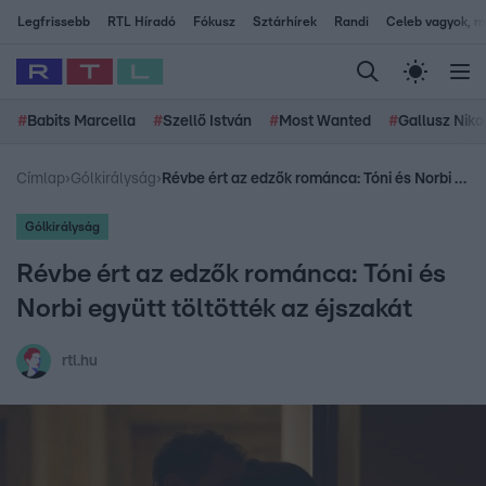
Legfrissebb
RTL Híradó
Fókusz
Sztárhírek
Randi
Celeb vagyok, me
#
Babits Marcella
#
Szellő István
#
Most Wanted
#
Gallusz Niko
Címlap
›
Gólkirályság
›
Révbe ért az edzők románca: Tóni és Norbi együtt töltötték az éjszakát
Gólkirályság
Révbe ért az edzők románca: Tóni és
Norbi együtt töltötték az éjszakát
rtl.hu