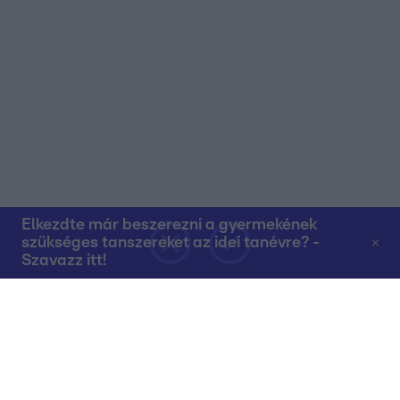
Elkezdte már beszerezni a gyermekének
szükséges tanszereket az idei tanévre? -
Szavazz itt!