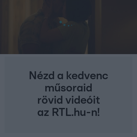
Nézd a kedvenc
műsoraid
rövid videóit
az RTL.hu-n!