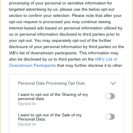
processing of your personal or sensitive information for
targeted advertising by us, please use the below opt-out
section to confirm your selection. Please note that after your
opt-out request is processed you may continue seeing
interest-based ads based on personal information utilized by
us or personal information disclosed to third parties prior to
Kövess minket, és értesülj a friss hírekről a
your opt-out. You may separately opt-out of the further
Facebookon is!
disclosure of your personal information by third parties on the
IAB’s list of downstream participants. This information may
also be disclosed by us to third parties on the
IAB’s List of
Követem
Downstream Participants
that may further disclose it to other
third parties.
Please note that this website/app uses one or more Google
Personal Data Processing Opt Outs
services and may gather and store information including but
not limited to your visit or usage behaviour. You may click to
I want to opt-out of the Sharing of my
personal data.
grant or deny consent to Google and its third-party tags to
#
GÓLKIRÁLYSÁG
#
ROMANTIKA
#
LOVAS ROZI
Opted In
use your data for below specified purposes in below Google
#
ADÁSRÉSZLETEK
#
CSÓK
#
MÉSZÁROS ANDRÁS
consent section.
I want to opt-out of the Sale of my
Personal Data.
#
1. ÉVAD
#
10. RÉSZ
Opted In