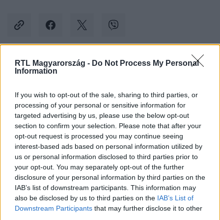
RTL Magyarország -
Do Not Process My Personal
Kövess minket, és értesülj a friss hírekről a
Information
Facebookon is!
If you wish to opt-out of the sale, sharing to third parties, or
processing of your personal or sensitive information for
Követem
targeted advertising by us, please use the below opt-out
section to confirm your selection. Please note that after your
opt-out request is processed you may continue seeing
interest-based ads based on personal information utilized by
us or personal information disclosed to third parties prior to
your opt-out. You may separately opt-out of the further
#
GAZDASÁG
#
ÁLLAMHÁZTARTÁSI HIÁNY
#
NYUGDÍJAS
disclosure of your personal information by third parties on the
IAB’s list of downstream participants. This information may
#
NYUGDÍJ
also be disclosed by us to third parties on the
IAB’s List of
Downstream Participants
that may further disclose it to other
third parties.