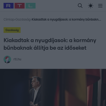
Legfrissebb
RTL Híradó
Fókusz
Sztárhírek
Randi
Celeb vagyok, me
#
Babits Marcella
#
Szellő István
#
Most Wanted
#
Gallusz Niko
Címlap
›
Gazdaság
›
Kiakadtak a nyugdíjasok: a kormány bűnbaknak állítja be az időseket
Gazdaság
Kiakadtak a nyugdíjasok: a kormány
bűnbaknak állítja be az időseket
rtl.hu