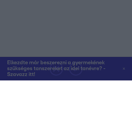
Elkezdte már beszerezni a gyermekének
szükséges tanszereket az idei tanévre? -
Szavazz itt!