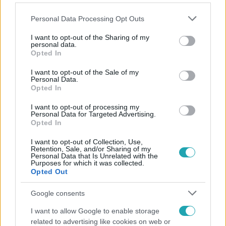
Please note that this website/app uses one or more Google
Personal Data Processing Opt Outs
services and may gather and store information including but
not limited to your visit or usage behaviour. You may click to
I want to opt-out of the Sharing of my
personal data.
grant or deny consent to Google and its third-party tags to
Opted In
Népszerű
use your data for below specified purposes in below Google
consent section.
I want to opt-out of the Sale of my
Personal Data.
Opted In
I want to opt-out of processing my
Personal Data for Targeted Advertising.
Opted In
I want to opt-out of Collection, Use,
Retention, Sale, and/or Sharing of my
Personal Data that Is Unrelated with the
Purposes for which it was collected.
Opted Out
Google consents
Bulvár
I want to allow Google to enable storage
related to advertising like cookies on web or