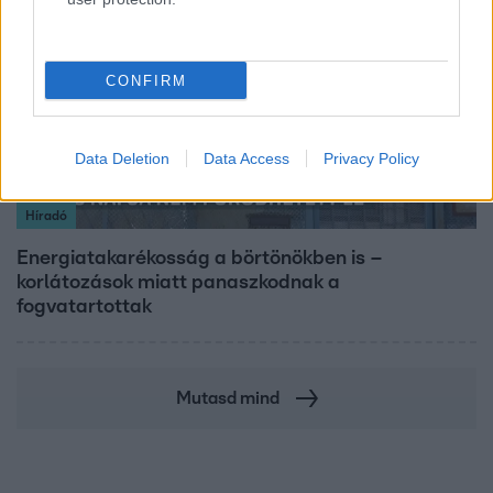
CONFIRM
Data Deletion
Data Access
Privacy Policy
Híradó
Energiatakarékosság a börtönökben is –
korlátozások miatt panaszkodnak a
fogvatartottak
Mutasd mind