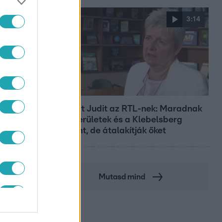
3:14
Híradó
Lannert Judit az RTL-nek: Maradnak
a tankerületek és a Klebelsberg
Központ, de átalakítják őket
Mutasd mind