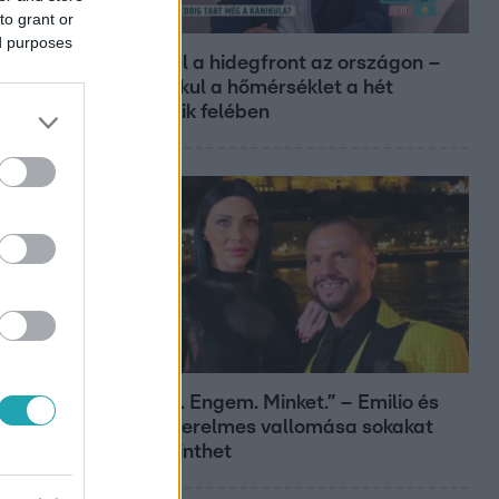
to grant or
Reggeli
ed purposes
Átvonul a hidegfront az országon –
így alakul a hőmérséklet a hét
második felében
Bulvár
„Téged. Engem. Minket.” – Emilio és
Tina szerelmes vallomása sokakat
megérinthet