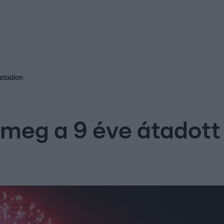
kolett
#
Időjárás
#
RTL műsor
#
Víz
#
Magyar Péter
#
Csillagjeg
 stadion
 meg a 9 éve átadott 