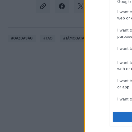
Google 
I want t
web or d
I want t
purpose
#
GAZDASÁG
#
TAO
#
TÁMOGATÁS
#
FELCSÚT
#
P
I want 
I want t
web or d
I want t
or app.
I want t
I want t
authenti