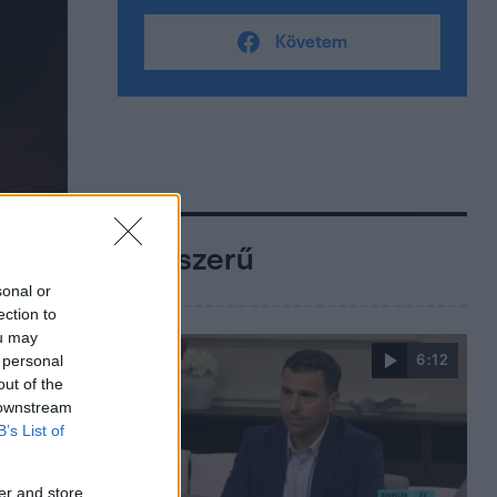
Követem
Népszerű
sonal or
ection to
ou may
 personal
6:12
out of the
 downstream
B’s List of
er and store