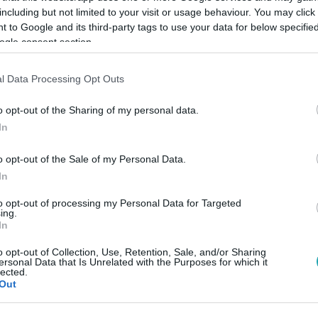
including but not limited to your visit or usage behaviour. You may click 
 to Google and its third-party tags to use your data for below specifi
ogle consent section.
Link másolása
l Data Processing Opt Outs
o opt-out of the Sharing of my personal data.
 kértek a Pancho Aréna gyepszőnyege és a
In
o opt-out of the Sale of my Personal Data.
In
to opt-out of processing my Personal Data for Targeted
ing.
In
között legyen a Google-találatokban!
o opt-out of Collection, Use, Retention, Sale, and/or Sharing
ersonal Data that Is Unrelated with the Purposes for which it
lected.
Out