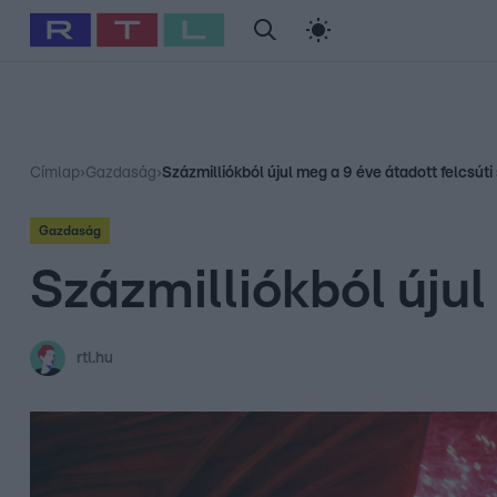
#
Babits Marcella
#
Szellő István
#
Most Wanted
#
Gallusz Ni
Címlap
›
Gazdaság
›
Százmilliókból újul meg a 9 éve átadott felcsúti
Gazdaság
Százmilliókból újul
rtl.hu