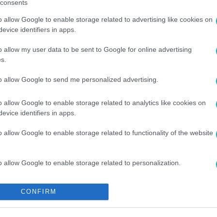
consents
o allow Google to enable storage related to advertising like cookies on
evice identifiers in apps.
o allow my user data to be sent to Google for online advertising
s.
ANCHO ARÉNA
#
FELÚJÍTÁS
#
GYEPSZŐNYEG
#
KÖZPÉNZ
to allow Google to send me personalized advertising.
o allow Google to enable storage related to analytics like cookies on
evice identifiers in apps.
o allow Google to enable storage related to functionality of the website
o allow Google to enable storage related to personalization.
o allow Google to enable storage related to security, including
CONFIRM
cation functionality and fraud prevention, and other user protection.