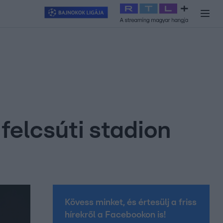
y
#
RTL+
#
Exek csatája 2026
#
Celeb vagyok, ments ki innen
#
H
felcsúti stadion
Kövess minket, és értesülj a friss
hírekről a Facebookon is!