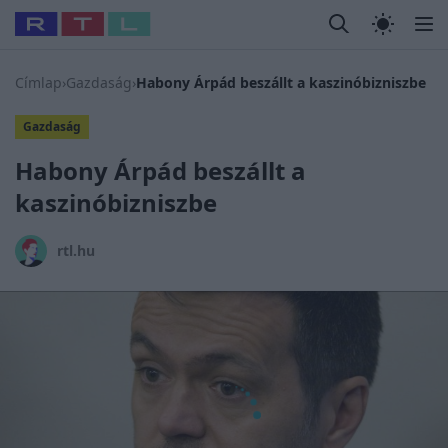
Legfrissebb
RTL Híradó
Fókusz
Sztárhírek
Randi
Celeb vagyok
#
Babits Marcella
#
Szellő István
#
Most Wanted
#
Gallusz N
Címlap
›
Gazdaság
›
Habony Árpád beszállt a kaszinóbizniszbe
Gazdaság
Habony Árpád beszállt a
kaszinóbizniszbe
rtl.hu