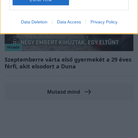
Data Deletion
Data Access
Privacy Policy
Híradó
Szeptemberre várta első gyermekét a 29 éves
férfi, akit elsodort a Duna
Mutasd mind