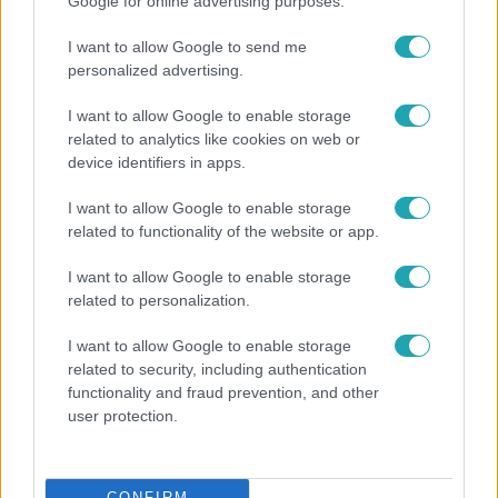
Google for online advertising purposes.
I want to allow Google to send me
personalized advertising.
I want to allow Google to enable storage
related to analytics like cookies on web or
device identifiers in apps.
I want to allow Google to enable storage
related to functionality of the website or app.
I want to allow Google to enable storage
Életmód
related to personalization.
Ezt sokan nem tudják: Ennyibe kerül
I want to allow Google to enable storage
valójában, ha egész nap megy a klíma
related to security, including authentication
functionality and fraud prevention, and other
user protection.
2:55
CONFIRM