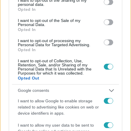
not limited to your visit or usage behaviour. You may click to
I want to opt-out of the Sharing of my
personal data.
grant or deny consent to Google and its third-party tags to
Opted In
use your data for below specified purposes in below Google
Népszerű
consent section.
I want to opt-out of the Sale of my
Personal Data.
Opted In
I want to opt-out of processing my
3:02
Personal Data for Targeted Advertising.
Opted In
I want to opt-out of Collection, Use,
Retention, Sale, and/or Sharing of my
Personal Data that Is Unrelated with the
Purposes for which it was collected.
Opted Out
Google consents
Exek csatája
I want to allow Google to enable storage
related to advertising like cookies on web or
47-szer szakítottak, többször elküldte
device identifiers in apps.
otthonról feleségét, Joe-nak mégis fáj a
különélés
I want to allow my user data to be sent to