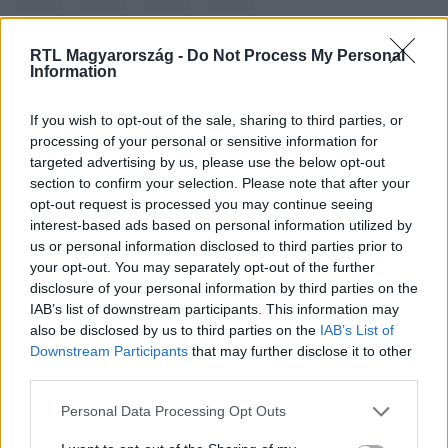
RTL Magyarország -
Do Not Process My Personal
Information
Kövess minket, és értesülj a friss
hírekről a Facebookon is!
If you wish to opt-out of the sale, sharing to third parties, or
processing of your personal or sensitive information for
Követem
targeted advertising by us, please use the below opt-out
section to confirm your selection. Please note that after your
opt-out request is processed you may continue seeing
interest-based ads based on personal information utilized by
us or personal information disclosed to third parties prior to
your opt-out. You may separately opt-out of the further
disclosure of your personal information by third parties on the
#
GAZDASÁG
#
HABONY ÁRPÁD
#
KASZINÓ
IAB’s list of downstream participants. This information may
#
KASZINÓBIZNISZ
#
TANÁCSADÓ
also be disclosed by us to third parties on the
IAB’s List of
Downstream Participants
that may further disclose it to other
third parties.
Please note that this website/app uses one or more Google
Personal Data Processing Opt Outs
services and may gather and store information including but