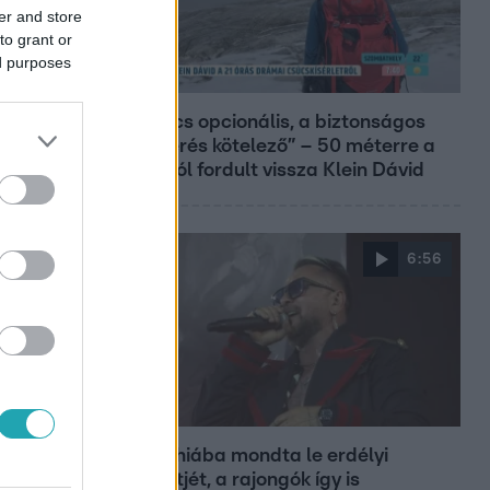
er and store
to grant or
ed purposes
Reggeli
„A csúcs opcionális, a biztonságos
hazatérés kötelező” – 50 méterre a
csúcstól fordult vissza Klein Dávid
6:56
Fókusz
Majka hiába mondta le erdélyi
koncertjét, a rajongók így is