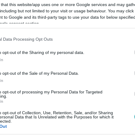
 that this website/app uses one or more Google services and may gath
including but not limited to your visit or usage behaviour. You may click 
 to Google and its third-party tags to use your data for below specifi
ogle consent section.
Link másolása
l Data Processing Opt Outs
o opt-out of the Sharing of my personal data.
In
i a horvát kőolajvezeték ügyét.
o opt-out of the Sale of my Personal Data.
In
to opt-out of processing my Personal Data for Targeted
ing.
In
között legyen a Google-találatokban!
o opt-out of Collection, Use, Retention, Sale, and/or Sharing
ersonal Data that Is Unrelated with the Purposes for which it
lected.
Out