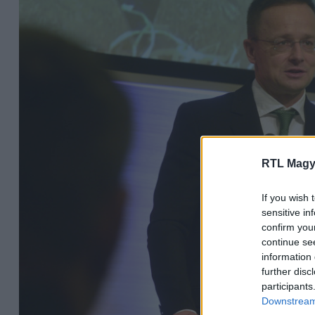
RTL Magy
If you wish 
sensitive in
confirm you
continue se
information 
further disc
participants
Downstream 