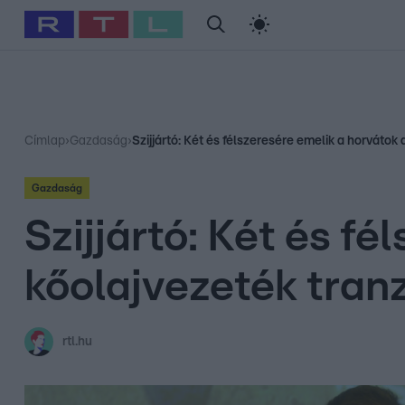
#
Babits Marcella
#
Szellő István
#
Most Wanted
#
Gallusz Ni
Címlap
›
Gazdaság
›
Szijjártó: Két és félszeresére emelik a horvátok 
Gazdaság
Szijjártó: Két és f
kőolajvezeték tranz
rtl.hu