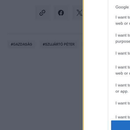
Google 
I want t
web or d
I want t
purpose
#
GAZDASÁG
#
SZIJJÁRTÓ PÉTER
#
ADRIA
#
GÁZVEZET
I want 
I want t
web or d
I want t
or app.
I want t
I want t
authenti