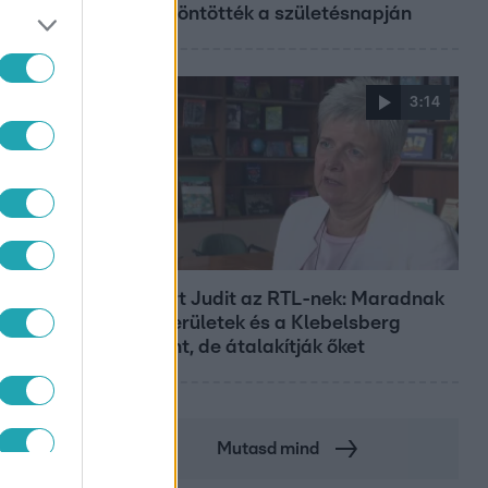
felköszöntötték a születésnapján
3:14
Híradó
Lannert Judit az RTL-nek: Maradnak
a tankerületek és a Klebelsberg
Központ, de átalakítják őket
Mutasd mind