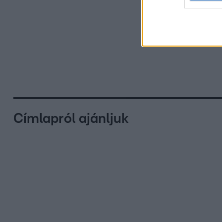
Címlapról ajánljuk