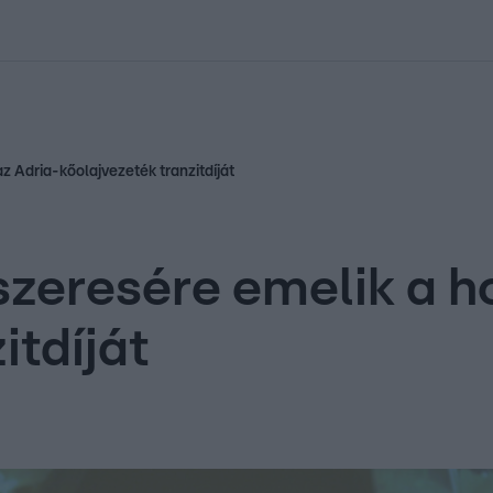
kolett
#
Időjárás
#
RTL műsor
#
Víz
#
Magyar Péter
#
Csillagjeg
az Adria-kőolajvezeték tranzitdíját
élszeresére emelik a 
itdíját