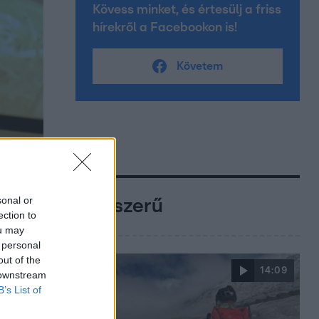
Kövess minket, és értesülj a friss
hírekről a Facebookon is!
Követem
sonal or
Népszerű
ection to
ou may
 personal
out of the
14:09
 downstream
B’s List of