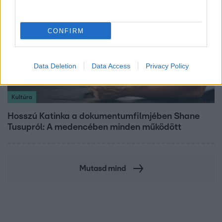
CONFIRM
Data Deletion
Data Access
Privacy Policy
Kultúra
Hosszú Katinka a dokumentumfilmjében Shane
Tusupról: A medencében minden működött
Mutasd mind