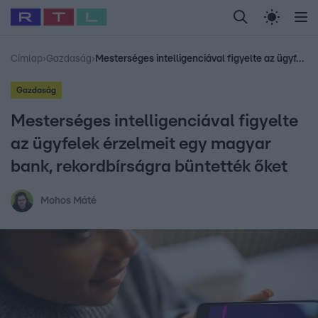
Legfrissebb
RTL Híradó
Fókusz
Sztárhírek
Randi
Celeb vagyok, me
#
Babits Marcella
#
Szellő István
#
Most Wanted
#
Gallusz Niko
Címlap
›
Gazdaság
›
Mesterséges intelligenciával figyelte az ügyfelek érzelmeit egy magyar bank, rekordbírságra büntették őket
Gazdaság
Mesterséges intelligenciával figyelte
az ügyfelek érzelmeit egy magyar
bank, rekordbírságra büntették őket
Mohos Máté