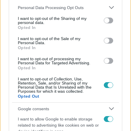
Please note that this website/app uses one or more Google
Personal Data Processing Opt Outs
services and may gather and store information including but
not limited to your visit or usage behaviour. You may click to
I want to opt-out of the Sharing of my
personal data.
grant or deny consent to Google and its third-party tags to
Opted In
use your data for below specified purposes in below Google
Népszerű
consent section.
I want to opt-out of the Sale of my
Personal Data.
Opted In
I want to opt-out of processing my
Personal Data for Targeted Advertising.
Opted In
I want to opt-out of Collection, Use,
Retention, Sale, and/or Sharing of my
Personal Data that Is Unrelated with the
Purposes for which it was collected.
Opted Out
Google consents
I want to allow Google to enable storage
Belföld
related to advertising like cookies on web or