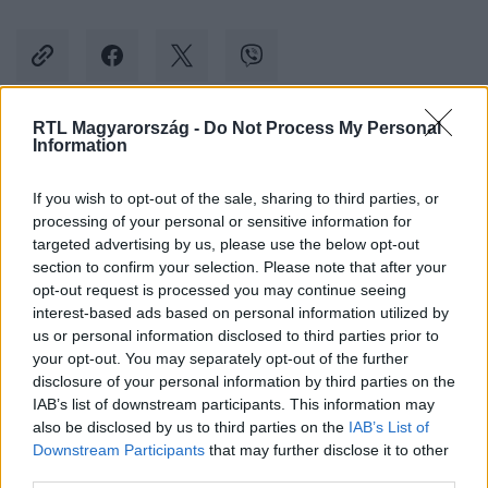
RTL Magyarország -
Do Not Process My Personal
Information
Kövess minket, és értesülj a friss hírekről a
Facebookon is!
If you wish to opt-out of the sale, sharing to third parties, or
processing of your personal or sensitive information for
Követem
targeted advertising by us, please use the below opt-out
section to confirm your selection. Please note that after your
opt-out request is processed you may continue seeing
interest-based ads based on personal information utilized by
us or personal information disclosed to third parties prior to
your opt-out. You may separately opt-out of the further
disclosure of your personal information by third parties on the
#
GAZDASÁG
#
BANK
#
MESTERSÉGES INTELLIGENCIA
IAB’s list of downstream participants. This information may
also be disclosed by us to third parties on the
IAB’s List of
#
BÜNTETÉS
#
GDPR
#
HANG
Downstream Participants
that may further disclose it to other
third parties.