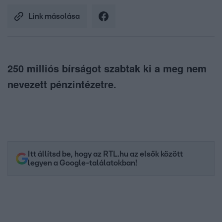
Link másolása
250 milliós bírságot szabtak ki a meg nem
nevezett pénzintézetre.
Itt állítsd be, hogy az RTL.hu az elsők között
legyen a Google-találatokban!