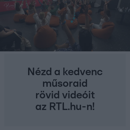
Nézd a kedvenc
műsoraid
rövid videóit
az RTL.hu-n!