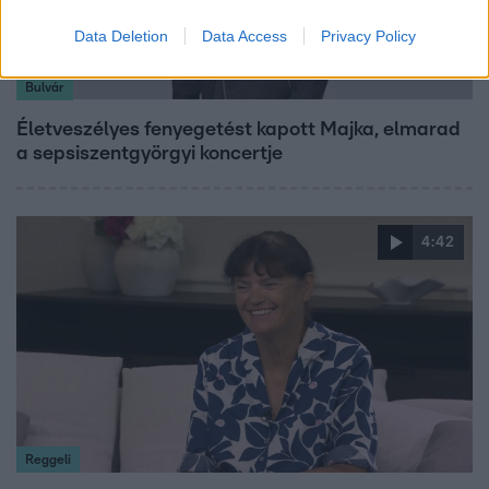
Data Deletion
Data Access
Privacy Policy
Bulvár
Életveszélyes fenyegetést kapott Majka, elmarad
a sepsiszentgyörgyi koncertje
4:42
Reggeli