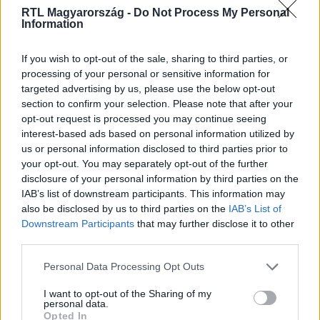
legyen a Google-találatokban!
RTL Magyarország -
Do Not Process My Personal
Information
If you wish to opt-out of the sale, sharing to third parties, or
processing of your personal or sensitive information for
targeted advertising by us, please use the below opt-out
section to confirm your selection. Please note that after your
opt-out request is processed you may continue seeing
interest-based ads based on personal information utilized by
us or personal information disclosed to third parties prior to
your opt-out. You may separately opt-out of the further
disclosure of your personal information by third parties on the
Kövess minket, és értesülj a friss hírekről a
IAB’s list of downstream participants. This information may
Facebookon is!
also be disclosed by us to third parties on the
IAB’s List of
Downstream Participants
that may further disclose it to other
third parties.
Követem
Please note that this website/app uses one or more Google
Personal Data Processing Opt Outs
services and may gather and store information including but
not limited to your visit or usage behaviour. You may click to
I want to opt-out of the Sharing of my
personal data.
grant or deny consent to Google and its third-party tags to
Opted In