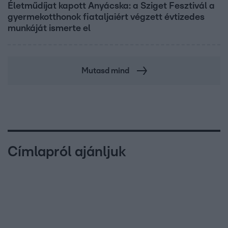
Életműdíjat kapott Anyácska: a Sziget Fesztivál a
gyermekotthonok fiataljaiért végzett évtizedes
munkáját ismerte el
Mutasd mind
Címlapról ajánljuk