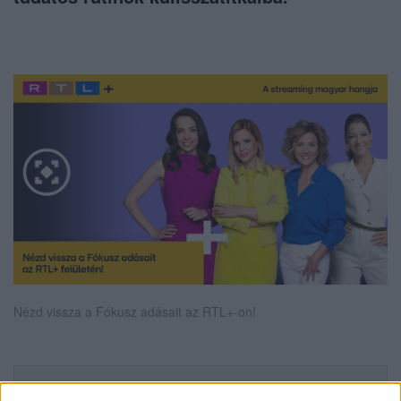
Nézd vissza a Fókusz adásait az RTL+-on!
Itt állítsd be, hogy az RTL.hu az elsők között