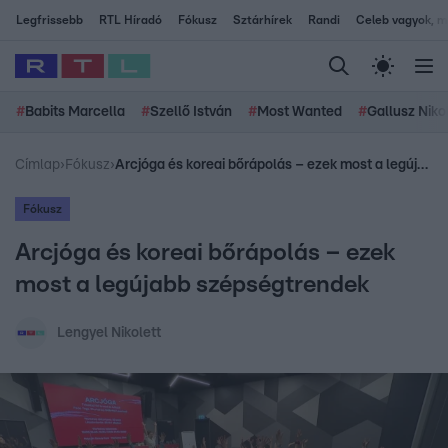
Legfrissebb
RTL Híradó
Fókusz
Sztárhírek
Randi
Celeb vagyok, me
#
Babits Marcella
#
Szellő István
#
Most Wanted
#
Gallusz Niko
Címlap
›
Fókusz
›
Arcjóga és koreai bőrápolás – ezek most a legújabb szépségtrendek
Fókusz
Arcjóga és koreai bőrápolás – ezek
most a legújabb szépségtrendek
Lengyel Nikolett