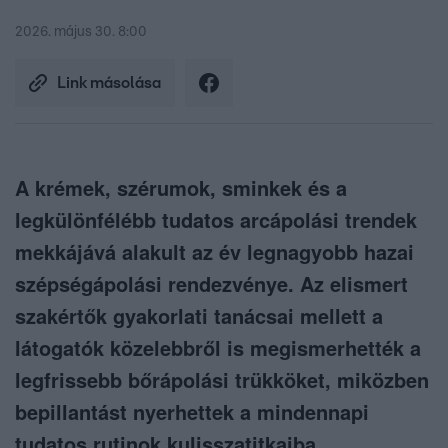
2026. május 30. 8:00
Link másolása
A krémek, szérumok, sminkek és a
legkülönfélébb tudatos arcápolási trendek
mekkájává alakult az év legnagyobb hazai
szépségápolási rendezvénye. Az elismert
szakértők gyakorlati tanácsai mellett a
látogatók közelebbről is megismerhették a
legfrissebb bőrápolási trükköket, miközben
bepillantást nyerhettek a mindennapi
tudatos rutinok kulisszatitkaiba.