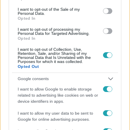
use your data for below specified purposes in below Google
consent section.
I want to opt-out of the Sale of my
#
FÓKUSZ
#
VIDEÓ
#
ADÁSRÉSZLETEK
Personal Data.
Opted In
#
SZÉPSÉGÁPOLÁS
#
SZÉPSÉGTREND
#
ARCÁPOLÁS
I want to opt-out of processing my
#
SMINK
#
ARCJÓGA
#
KOREAI BŐRÁPOLÁS
Personal Data for Targeted Advertising.
Opted In
#
LÁBAS VIKI
#
RÁCZ-GYURICZA DÓRA
#
DÖBRÖSI LAURA
I want to opt-out of Collection, Use,
Retention, Sale, and/or Sharing of my
Personal Data that Is Unrelated with the
Purposes for which it was collected.
Opted Out
Google consents
I want to allow Google to enable storage
related to advertising like cookies on web or
Népszerű
device identifiers in apps.
I want to allow my user data to be sent to
Google for online advertising purposes.
3:46