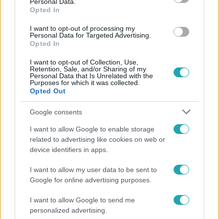
Personal Data.
Opted In
I want to opt-out of processing my
#
FÓKUSZ
#
VIDEÓ
#
ADÁSRÉSZLETEK
Personal Data for Targeted Advertising.
Opted In
#
BAJNOKOK LIGÁJA-DÖNTŐ
#
TURIZMUS
I want to opt-out of Collection, Use,
#
GAZDASÁG
#
LISZT FERENC NEMZETKÖZI REPÜLŐTÉR
Retention, Sale, and/or Sharing of my
Personal Data that Is Unrelated with the
#
TELT HÁZ
#
BUDAPEST
Purposes for which it was collected.
Opted Out
Google consents
I want to allow Google to enable storage
related to advertising like cookies on web or
device identifiers in apps.
Népszerű
I want to allow my user data to be sent to
Google for online advertising purposes.
I want to allow Google to send me
personalized advertising.