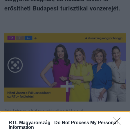
erősítheti Budapest turisztikai vonzerejét.
Nézd vissza a Fókusz adásait az RTL+-on!
RTL Magyarország -
Do Not Process My Personal
Information