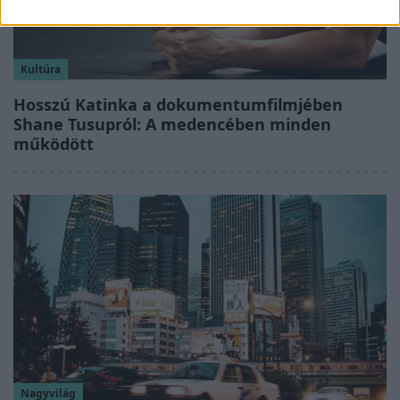
Kultúra
Hosszú Katinka a dokumentumfilmjében
Shane Tusupról: A medencében minden
működött
Nagyvilág