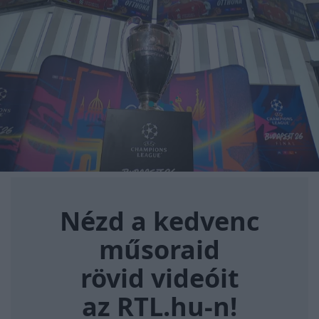
Nézd a kedvenc műsoraid rövi
Nézd a kedvenc
műsoraid
rövid videóit
az RTL.hu-n!