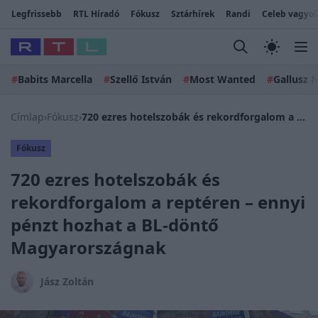
Legfrissebb
RTL Híradó
Fókusz
Sztárhírek
Randi
Celeb vagyok
#
Babits Marcella
#
Szellő István
#
Most Wanted
#
Gallusz N
Címlap
›
Fókusz
›
720 ezres hotelszobák és rekordforgalom a reptéren – ennyi pénzt hozhat a BL-döntő Magyarországnak
Fókusz
720 ezres hotelszobák és
rekordforgalom a reptéren – ennyi
pénzt hozhat a BL-döntő
Magyarországnak
Jász Zoltán