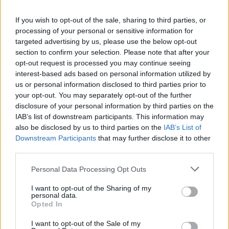
Itt állítsd be, hogy az RTL.hu az elsők között
legyen a Google-találatokban!
If you wish to opt-out of the sale, sharing to third parties, or
processing of your personal or sensitive information for
targeted advertising by us, please use the below opt-out
section to confirm your selection. Please note that after your
opt-out request is processed you may continue seeing
interest-based ads based on personal information utilized by
us or personal information disclosed to third parties prior to
your opt-out. You may separately opt-out of the further
disclosure of your personal information by third parties on the
IAB’s list of downstream participants. This information may
also be disclosed by us to third parties on the
IAB’s List of
Downstream Participants
that may further disclose it to other
third parties.
Kövess minket, és értesülj a friss
hírekről a Facebookon is!
Please note that this website/app uses one or more Google
Personal Data Processing Opt Outs
services and may gather and store information including but
not limited to your visit or usage behaviour. You may click to
I want to opt-out of the Sharing of my
Követem
personal data.
grant or deny consent to Google and its third-party tags to
Opted In
use your data for below specified purposes in below Google
consent section.
I want to opt-out of the Sale of my