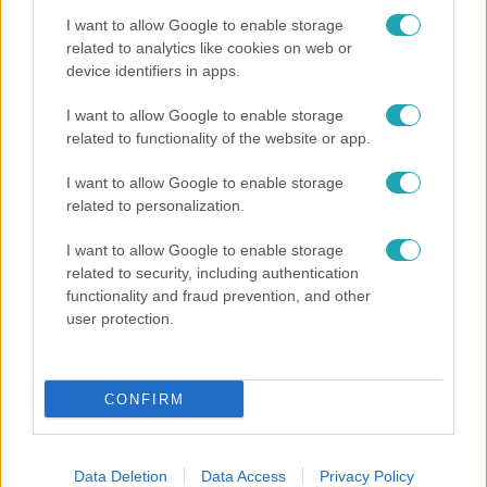
I want to allow Google to enable storage
related to analytics like cookies on web or
device identifiers in apps.
I want to allow Google to enable storage
related to functionality of the website or app.
I want to allow Google to enable storage
Nagyvilág
related to personalization.
A világ legidősebb asszonya dohányzott és
I want to allow Google to enable storage
bort ivott – 122 évig élt
related to security, including authentication
functionality and fraud prevention, and other
user protection.
CONFIRM
Data Deletion
Data Access
Privacy Policy