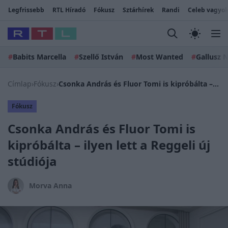
Legfrissebb
RTL Híradó
Fókusz
Sztárhírek
Randi
Celeb vagyok
#
Babits Marcella
#
Szellő István
#
Most Wanted
#
Gallusz N
Címlap
›
Fókusz
›
Csonka András és Fluor Tomi is kipróbálta – ilyen lett a Reggeli új stúdiója
Fókusz
Csonka András és Fluor Tomi is
kipróbálta – ilyen lett a Reggeli új
stúdiója
Morva Anna