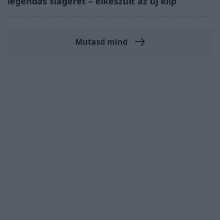
legendás slágerét – elkészült az új klip
Mutasd mind