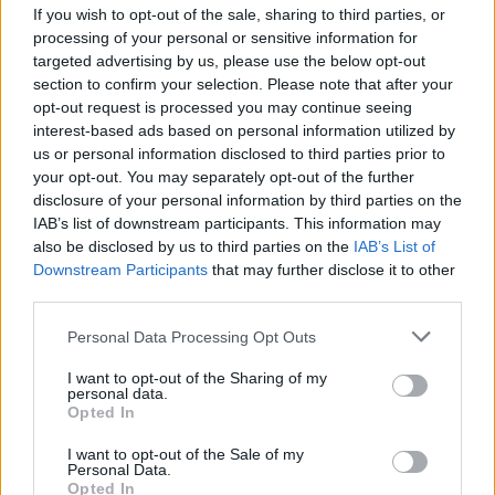
If you wish to opt-out of the sale, sharing to third parties, or
processing of your personal or sensitive information for
targeted advertising by us, please use the below opt-out
section to confirm your selection. Please note that after your
opt-out request is processed you may continue seeing
interest-based ads based on personal information utilized by
us or personal information disclosed to third parties prior to
your opt-out. You may separately opt-out of the further
disclosure of your personal information by third parties on the
IAB’s list of downstream participants. This information may
also be disclosed by us to third parties on the
IAB’s List of
Kövess minket, és értesülj a friss
Downstream Participants
that may further disclose it to other
hírekről a Facebookon is!
third parties.
Please note that this website/app uses one or more Google
Personal Data Processing Opt Outs
Követem
services and may gather and store information including but
not limited to your visit or usage behaviour. You may click to
I want to opt-out of the Sharing of my
personal data.
grant or deny consent to Google and its third-party tags to
Opted In
use your data for below specified purposes in below Google
consent section.
I want to opt-out of the Sale of my
Personal Data.
Opted In
#
FÓKUSZ
#
ADÁSRÉSZLETEK
#
VIDEÓ