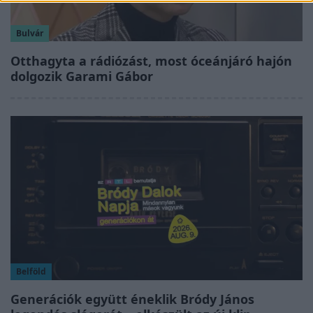
Bulvár
Otthagyta a rádiózást, most óceánjáró hajón
dolgozik Garami Gábor
Belföld
Generációk együtt éneklik Bródy János