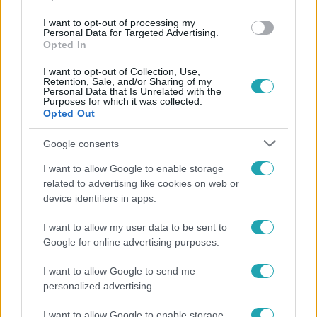
I want to opt-out of processing my
#
JAKUPCSEK GABRIELLA
#
REGGELI
#
SZUJÓ ZOLTÁN
Personal Data for Targeted Advertising.
Opted In
#
RTL LIGET
#
VÁROSLIGET
#
ÚJ STÚDIÓ
#
MEGÚJULÁS
#
DÍSZLET
#
KULISSZATITKOK
I want to opt-out of Collection, Use,
Retention, Sale, and/or Sharing of my
Personal Data that Is Unrelated with the
#
CSONKA ANDRÁS
#
FLUOR TOMI
#
JANICSÁK VECA
Purposes for which it was collected.
Opted Out
Google consents
I want to allow Google to enable storage
related to advertising like cookies on web or
device identifiers in apps.
Népszerű
I want to allow my user data to be sent to
Google for online advertising purposes.
I want to allow Google to send me
personalized advertising.
I want to allow Google to enable storage