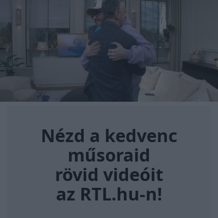
Nézd a kedvenc műsoraid rövi
Nézd a kedvenc
műsoraid
rövid videóit
az RTL.hu-n!