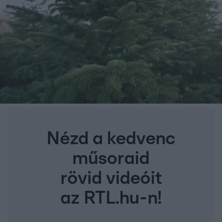
Nézd a kedvenc
műsoraid
rövid videóit
az RTL.hu-n!