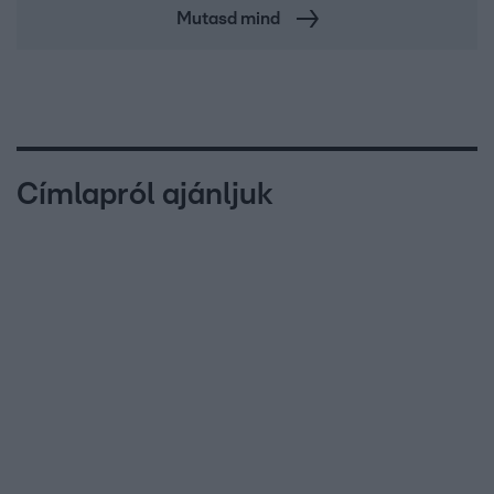
Mutasd mind
Címlapról ajánljuk