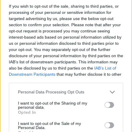
If you wish to opt-out of the sale, sharing to third parties, or
processing of your personal or sensitive information for
targeted advertising by us, please use the below opt-out
section to confirm your selection. Please note that after your
opt-out request is processed you may continue seeing
interest-based ads based on personal information utilized by
us or personal information disclosed to third parties prior to
your opt-out. You may separately opt-out of the further
disclosure of your personal information by third parties on the
IAB’s list of downstream participants. This information may
also be disclosed by us to third parties on the
IAB’s List of
Kövess minket, és értesülj a friss hírekről a
Downstream Participants
that may further disclose it to other
Facebookon is!
third parties.
Please note that this website/app uses one or more Google
Personal Data Processing Opt Outs
Követem
services and may gather and store information including but
not limited to your visit or usage behaviour. You may click to
I want to opt-out of the Sharing of my
personal data.
grant or deny consent to Google and its third-party tags to
Opted In
use your data for below specified purposes in below Google
consent section.
I want to opt-out of the Sale of my
Personal Data.
#
FÓKUSZ
#
VIDEÓ
#
ADÁSRÉSZLETEK