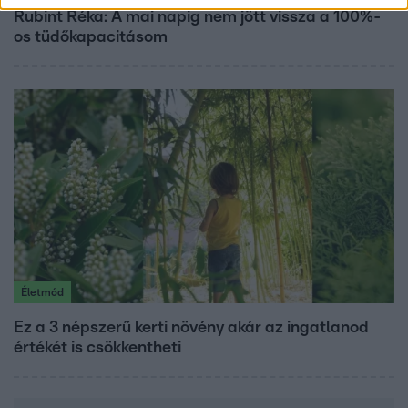
Rubint Réka: A mai napig nem jött vissza a 100%-
os tüdőkapacitásom
Életmód
Ez a 3 népszerű kerti növény akár az ingatlanod
értékét is csökkentheti