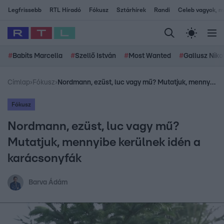
Legfrissebb
RTL Híradó
Fókusz
Sztárhírek
Randi
Celeb vagyok, me
#
Babits Marcella
#
Szellő István
#
Most Wanted
#
Gallusz Niko
Címlap
›
Fókusz
›
Nordmann, ezüst, luc vagy mű? Mutatjuk, mennyibe kerülnek idén a karácsonyfák
Fókusz
Nordmann, ezüst, luc vagy mű?
Mutatjuk, mennyibe kerülnek idén a
karácsonyfák
Barva Ádám