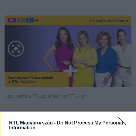
Nézd vissza a Fókusz adásait az RTL+-on!
Itt állítsd be, hogy az RTL.hu az elsők között
RTL Magyarország -
Do Not Process My Personal
Information
legyen a Google-találatokban!