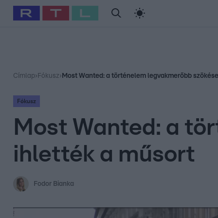
#
Babits Marcella
#
Szellő István
#
Most Wanted
#
Gallusz Ni
Címlap
›
Fókusz
›
Most Wanted: a történelem legvakmerőbb szökései
Fókusz
Most Wanted: a tö
ihlették a műsort
Fodor Bianka