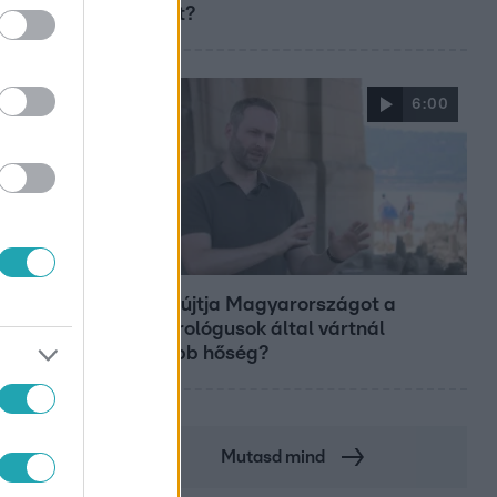
aszályt?
6:00
Fókusz
Miért sújtja Magyarországot a
meteorológusok által vártnál
nagyobb hőség?
Mutasd mind