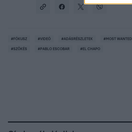
#
FÓKUSZ
#
VIDEÓ
#
ADÁSRÉSZLETEK
#
MOST WANTED 
#
SZÖKÉS
#
PABLO ESCOBAR
#
EL CHAPO