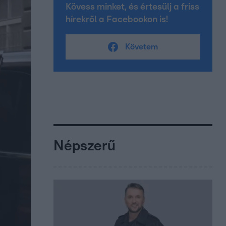
Kövess minket, és értesülj a friss
hírekről a Facebookon is!
Követem
Népszerű