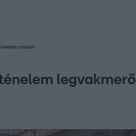
kolett
#
Időjárás
#
RTL műsor
#
Víz
#
Magyar Péter
#
Csillagjeg
 ihlették a műsort
rténelem legvakmerő