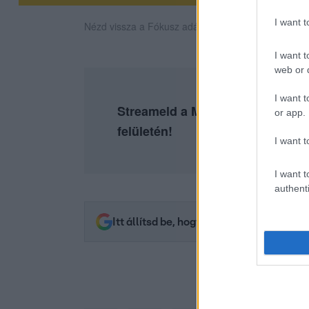
I want 
Nézd vissza a Fókusz adásait az RTL+-on!
I want t
web or d
I want t
Streameld a Most Wanted - A haj
or app.
felületén!
I want t
I want t
authenti
Itt állítsd be, hogy az RTL.hu az elsők 