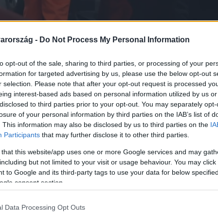
arország -
Do Not Process My Personal Information
Link másolása
to opt-out of the sale, sharing to third parties, or processing of your per
formation for targeted advertising by us, please use the below opt-out s
r selection. Please note that after your opt-out request is processed y
eing interest-based ads based on personal information utilized by us or
disclosed to third parties prior to your opt-out. You may separately opt-
 – bűnözők, akiknek szökéseit az egész
losure of your personal information by third parties on the IAB’s list of
sőkabátból épített csónakon menekült, más
. This information may also be disclosed by us to third parties on the
IA
Participants
that may further disclose it to other third parties.
 A leghíresebb börtönszökések történetei
ágában is visszaköszönnek. Mutatjuk!
 that this website/app uses one or more Google services and may gath
including but not limited to your visit or usage behaviour. You may click 
 to Google and its third-party tags to use your data for below specifi
ogle consent section.
l Data Processing Opt Outs