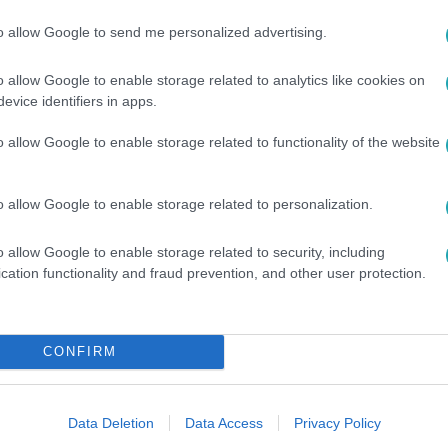
to allow Google to send me personalized advertising.
o allow Google to enable storage related to analytics like cookies on
evice identifiers in apps.
o allow Google to enable storage related to functionality of the website
sza menekülős reality-t az
RTL+ Premium
o allow Google to enable storage related to personalization.
o allow Google to enable storage related to security, including
cation functionality and fraud prevention, and other user protection.
között legyen a Google-találatokban!
CONFIRM
Data Deletion
Data Access
Privacy Policy