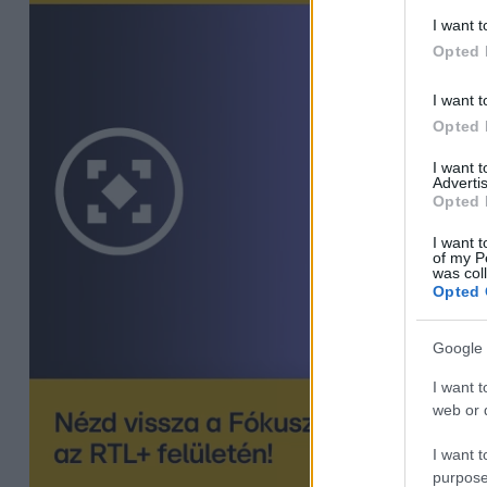
I want t
Opted 
I want t
Opted 
I want 
Advertis
Opted 
I want t
of my P
was col
Opted 
Google 
I want t
web or d
I want t
purpose