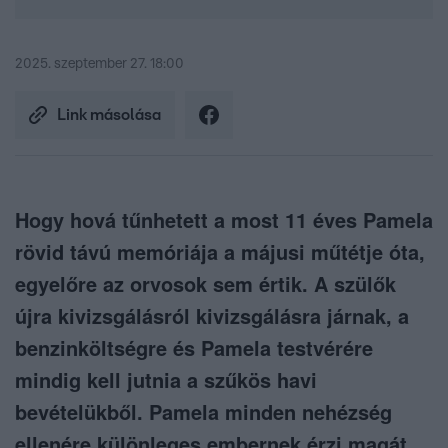
2025. szeptember 27. 18:00
Link másolása
Hogy hová tűnhetett a most 11 éves Pamela
rövid távú memóriája a májusi műtétje óta,
egyelőre az orvosok sem értik. A szülők
újra kivizsgálásról kivizsgálásra járnak, a
benzinköltségre és Pamela testvérére
mindig kell jutnia a szűkös havi
bevételükből. Pamela minden nehézség
ellenére különleges embernek érzi magát.