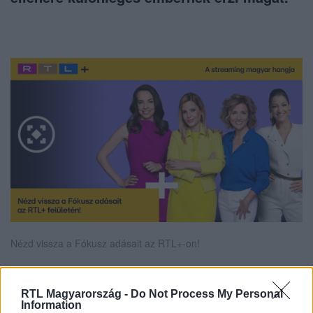
Nézd vissza a Fókusz adásait az RTL+-on!
RTL Magyarország -
Do Not Process My Personal
Itt állítsd be, hogy az RTL.hu az elsők között
Information