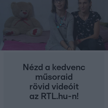
Nézd a kedvenc
műsoraid
rövid videóit
az RTL.hu-n!