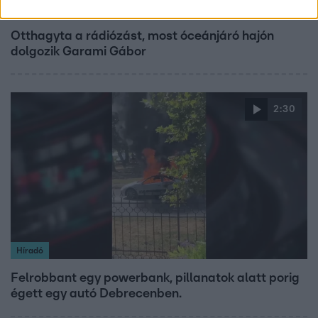
Bulvár
Otthagyta a rádiózást, most óceánjáró hajón
dolgozik Garami Gábor
2:30
Híradó
Felrobbant egy powerbank, pillanatok alatt porig
égett egy autó Debrecenben.