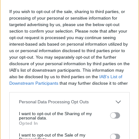
legyen a Google-találatokban!
If you wish to opt-out of the sale, sharing to third parties, or
processing of your personal or sensitive information for
targeted advertising by us, please use the below opt-out
section to confirm your selection. Please note that after your
opt-out request is processed you may continue seeing
interest-based ads based on personal information utilized by
us or personal information disclosed to third parties prior to
your opt-out. You may separately opt-out of the further
disclosure of your personal information by third parties on the
IAB’s list of downstream participants. This information may
also be disclosed by us to third parties on the
IAB’s List of
Kövess minket, és értesülj a friss hírekről a
Downstream Participants
that may further disclose it to other
third parties.
Facebookon is!
Please note that this website/app uses one or more Google
Personal Data Processing Opt Outs
services and may gather and store information including but
Követem
not limited to your visit or usage behaviour. You may click to
I want to opt-out of the Sharing of my
personal data.
grant or deny consent to Google and its third-party tags to
Opted In
use your data for below specified purposes in below Google
consent section.
I want to opt-out of the Sale of my