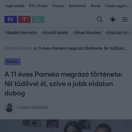
Legfrissebb
RTL Híradó
Fókusz
Sztárhírek
Randi
Celeb vagyok, me
#
Babits Marcella
#
Szellő István
#
Most Wanted
#
Gallusz Niko
Címlap
›
Fókusz
›
A 11 éves Pamela megrázó története: fél tüdővel él, szíve a jobb oldalon dobog
Fókusz
A 11 éves Pamela megrázó története:
fél tüdővel él, szíve a jobb oldalon
dobog
Lukács Gabriella