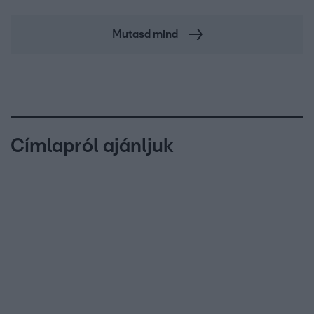
Mutasd mind
Címlapról ajánljuk