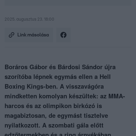
2025. augusztus 23. 18:00
Link másolása
Boráros Gábor és Bárdosi Sándor újra
szorítóba lépnek egymás ellen a Hell
Boxing Kings-ben. A visszavágóra
mindketten komolyan készültek: az MMA-
harcos és az olimpikon birkózó is
magabiztosan, de egymást tisztelve
nyilatkozott. A szombati gála előtt
edzőtermekben és a ring árnyékában