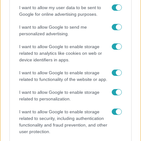
I want to allow my user data to be sent to
Google for online advertising purposes.
Népszerű
I want to allow Google to send me
personalized advertising.
I want to allow Google to enable storage
related to analytics like cookies on web or
6:12
device identifiers in apps.
I want to allow Google to enable storage
related to functionality of the website or app.
I want to allow Google to enable storage
related to personalization.
I want to allow Google to enable storage
Reggeli
related to security, including authentication
functionality and fraud prevention, and other
Átvonul a hidegfront az országon – így alakul a
user protection.
hőmérséklet a hét második felében