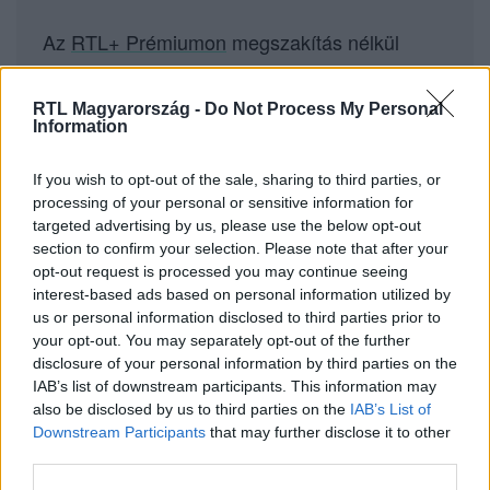
Az
RTL+ Prémiumon
megszakítás nélkül
exkluzív tartalmakkal követheted a teljes
gálát!
RTL Magyarország -
Do Not Process My Personal
Information
If you wish to opt-out of the sale, sharing to third parties, or
processing of your personal or sensitive information for
targeted advertising by us, please use the below opt-out
Itt állítsd be, hogy az RTL.hu az elsők között
legyen a Google-találatokban!
section to confirm your selection. Please note that after your
opt-out request is processed you may continue seeing
interest-based ads based on personal information utilized by
us or personal information disclosed to third parties prior to
your opt-out. You may separately opt-out of the further
disclosure of your personal information by third parties on the
IAB’s list of downstream participants. This information may
also be disclosed by us to third parties on the
IAB’s List of
Downstream Participants
that may further disclose it to other
third parties.