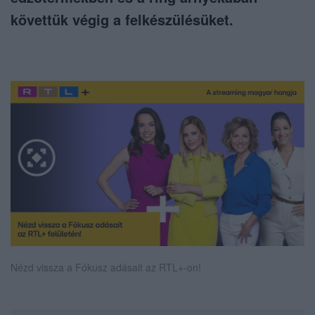
követtük végig a felkészülésüket.
Nézd vissza a Fókusz adásait az RTL+-on!