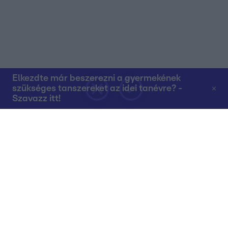
Elkezdte már beszerezni a gyermekének
szükséges tanszereket az idei tanévre? -
Szavazz itt!