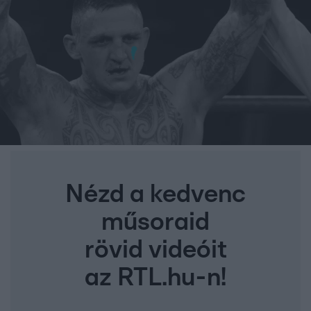
Nézd a kedvenc
műsoraid
rövid videóit
az RTL.hu-n!