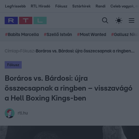
Legfrissebb
RTL Híradó
Fókusz
Sztárhírek
Randi
Celeb vagyok, me
#
Babits Marcella
#
Szellő István
#
Most Wanted
#
Gallusz Niko
Címlap
›
Fókusz
›
Boráros vs. Bárdosi: újra összecsapnak a ringben – visszavágó a Hell Boxing Kings-ben
Fókusz
Boráros vs. Bárdosi: újra
összecsapnak a ringben – visszavágó
a Hell Boxing Kings-ben
rtl.hu