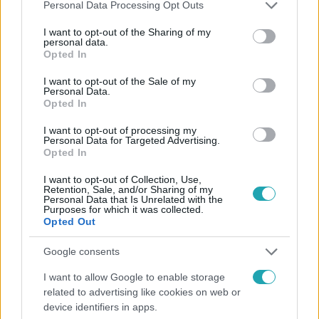
Please note that this website/app uses one or more Google
Personal Data Processing Opt Outs
services and may gather and store information including but
Kövess minket, és értesülj a friss hírekről a
not limited to your visit or usage behaviour. You may click to
I want to opt-out of the Sharing of my
personal data.
Facebookon is!
grant or deny consent to Google and its third-party tags to
Opted In
use your data for below specified purposes in below Google
consent section.
I want to opt-out of the Sale of my
Követem
Personal Data.
Opted In
I want to opt-out of processing my
Personal Data for Targeted Advertising.
Opted In
I want to opt-out of Collection, Use,
#
FÓKUSZ
#
VIDEÓ
#
ISTENES BENCE
Retention, Sale, and/or Sharing of my
Personal Data that Is Unrelated with the
#
ADÁSRÉSZLETEK
#
HELL BOXING KINGS
#
BOX
Purposes for which it was collected.
Opted Out
#
SPORT
#
CELEB
#
VARGA VIKTOR
Google consents
#
KÜZDŐSPORT
I want to allow Google to enable storage
related to advertising like cookies on web or
device identifiers in apps.