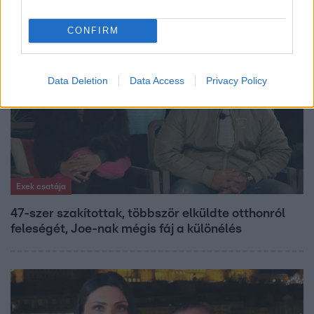
CONFIRM
3:02
Data Deletion
Data Access
Privacy Policy
Exek csatája
47-szer szakítottak, többször elküldte otthonról
feleségét, Joe-nak mégis fáj a különélés