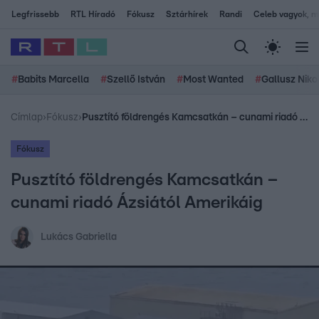
Legfrissebb
RTL Híradó
Fókusz
Sztárhírek
Randi
Celeb vagyok, me
#
Babits Marcella
#
Szellő István
#
Most Wanted
#
Gallusz Niko
Címlap
›
Fókusz
›
Pusztító földrengés Kamcsatkán – cunami riadó Ázsiától Amerikáig
Fókusz
Pusztító földrengés Kamcsatkán –
cunami riadó Ázsiától Amerikáig
Lukács Gabriella