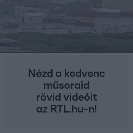
Nézd a kedvenc
műsoraid
rövid videóit
az RTL.hu-n!