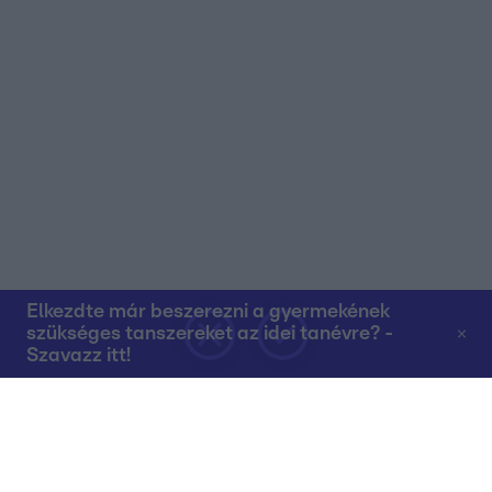
Elkezdte már beszerezni a gyermekének
szükséges tanszereket az idei tanévre? -
Szavazz itt!