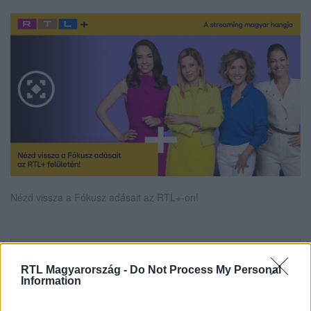
Nézd vissza a Fókusz adásait az RTL+-on!
Itt állítsd be, hogy az RTL.hu az elsők között
RTL Magyarország -
Do Not Process My Personal
legyen a Google-találatokban!
Information