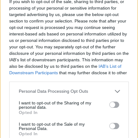
If you wish to opt-out of the sale, sharing to third parties, or
processing of your personal or sensitive information for
targeted advertising by us, please use the below opt-out
section to confirm your selection. Please note that after your
opt-out request is processed you may continue seeing
interest-based ads based on personal information utilized by
us or personal information disclosed to third parties prior to
your opt-out. You may separately opt-out of the further
disclosure of your personal information by third parties on the
IAB’s list of downstream participants. This information may
Kövess minket, és értesülj a friss hírekről a
also be disclosed by us to third parties on the
IAB’s List of
Facebookon is!
Downstream Participants
that may further disclose it to other
third parties.
Követem
Please note that this website/app uses one or more Google
Personal Data Processing Opt Outs
services and may gather and store information including but
not limited to your visit or usage behaviour. You may click to
I want to opt-out of the Sharing of my
personal data.
grant or deny consent to Google and its third-party tags to
Opted In
use your data for below specified purposes in below Google
consent section.
I want to opt-out of the Sale of my
Personal Data.
#
FÓKUSZ
#
VIDEÓ
#
ADÁSRÉSZLETEK
#
CUNAMI
Opted In