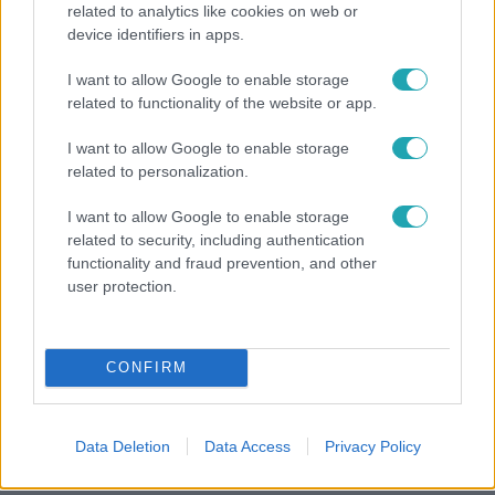
related to analytics like cookies on web or
device identifiers in apps.
Horoszkóp
I want to allow Google to enable storage
Ennek a 3 csillagjegynek váratlan sikereket hozhat
related to functionality of the website or app.
a hét
I want to allow Google to enable storage
related to personalization.
I want to allow Google to enable storage
2:14
related to security, including authentication
functionality and fraud prevention, and other
user protection.
CONFIRM
Híradó
Data Deletion
Data Access
Privacy Policy
Az RTL Híradó riportja után renndőrök és