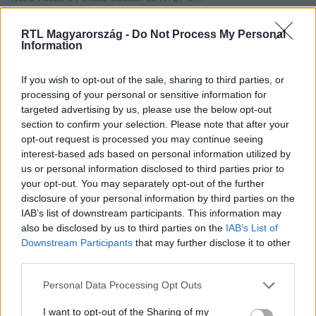
RTL Magyarország -
Do Not Process My Personal
Information
Itt állítsd be, hogy az RTL.hu az elsők között
legyen a Google-találatokban!
If you wish to opt-out of the sale, sharing to third parties, or
processing of your personal or sensitive information for
targeted advertising by us, please use the below opt-out
section to confirm your selection. Please note that after your
opt-out request is processed you may continue seeing
interest-based ads based on personal information utilized by
us or personal information disclosed to third parties prior to
your opt-out. You may separately opt-out of the further
disclosure of your personal information by third parties on the
IAB’s list of downstream participants. This information may
also be disclosed by us to third parties on the
IAB’s List of
Downstream Participants
that may further disclose it to other
Kövess minket, és értesülj a friss hírekről a
third parties.
Facebookon is!
Please note that this website/app uses one or more Google
Personal Data Processing Opt Outs
services and may gather and store information including but
Követem
not limited to your visit or usage behaviour. You may click to
I want to opt-out of the Sharing of my