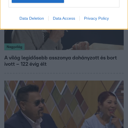
Data Deletion
Data Access
Privacy Policy
Nagyvilág
A világ legidősebb asszonya dohányzott és bort
ivott – 122 évig élt