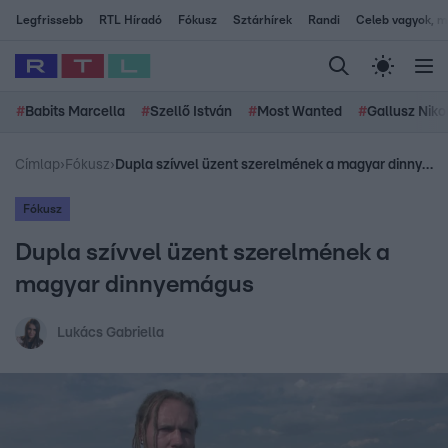
Legfrissebb
RTL Híradó
Fókusz
Sztárhírek
Randi
Celeb vagyok, me
#
Babits Marcella
#
Szellő István
#
Most Wanted
#
Gallusz Niko
Címlap
›
Fókusz
›
Dupla szívvel üzent szerelmének a magyar dinnyemágus
Fókusz
Dupla szívvel üzent szerelmének a
magyar dinnyemágus
Lukács Gabriella