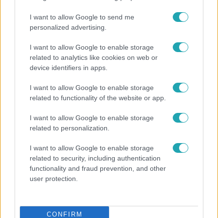
I want to allow Google to send me
3:14
personalized advertising.
I want to allow Google to enable storage
related to analytics like cookies on web or
device identifiers in apps.
I want to allow Google to enable storage
related to functionality of the website or app.
I want to allow Google to enable storage
Híradó
related to personalization.
Lannert Judit az RTL-nek: Maradnak a
I want to allow Google to enable storage
tankerületek és a Klebelsberg Központ, de
related to security, including authentication
átalakítják őket
functionality and fraud prevention, and other
user protection.
CONFIRM