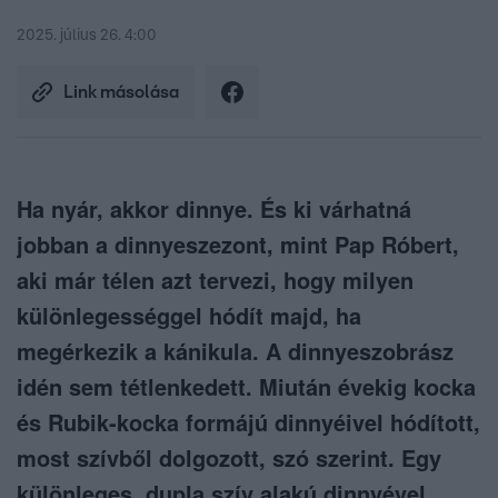
2025. július 26. 4:00
Link másolása
Ha nyár, akkor dinnye. És ki várhatná
jobban a dinnyeszezont, mint Pap Róbert,
aki már télen azt tervezi, hogy milyen
különlegességgel hódít majd, ha
megérkezik a kánikula. A dinnyeszobrász
idén sem tétlenkedett. Miután évekig kocka
és Rubik-kocka formájú dinnyéivel hódított,
most szívből dolgozott, szó szerint. Egy
különleges, dupla szív alakú dinnyével