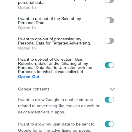
personal data.
grant or deny consent to Google and its third-party tags to
Opted In
use your data for below specified purposes in below Google
consent section.
I want to opt-out of the Sale of my
Personal Data.
Opted In
#
FÓKUSZ
#
VIDEÓ
#
ADÁSRÉSZLETEK
#
DINNYE
I want to opt-out of processing my
Personal Data for Targeted Advertising.
Opted In
#
SZEZON
#
TERMESZTŐ
#
KREATÍV
#
SZÍV
#
ÜZENET
#
FELÉPÜLÉS
#
AJÁNDÉK
#
EGYEDI
I want to opt-out of Collection, Use,
Retention, Sale, and/or Sharing of my
Personal Data that Is Unrelated with the
#
KIHÍVÁS
#
RUBIK-KOCKA
#
ALKOTÁS
Purposes for which it was collected.
Opted Out
Google consents
I want to allow Google to enable storage
related to advertising like cookies on web or
device identifiers in apps.
Népszerű
I want to allow my user data to be sent to
Google for online advertising purposes.