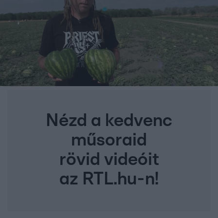
Nézd a kedvenc
műsoraid
rövid videóit
az RTL.hu-n!