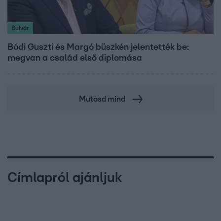
Bulvár
Bódi Guszti és Margó büszkén jelentették be:
megvan a család első diplomása
Mutasd mind
Címlapról ajánljuk