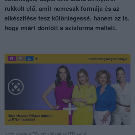
rukkolt elő, amit nemcsak formája és az
elkészítése tesz különlegessé, hanem az is,
hogy miért döntött a szívforma mellett.
Nézd vissza a Fókusz adásait az RTL+-on!