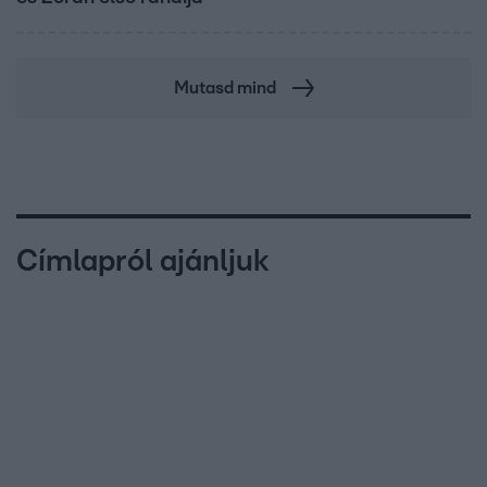
Mutasd mind
Címlapról ajánljuk