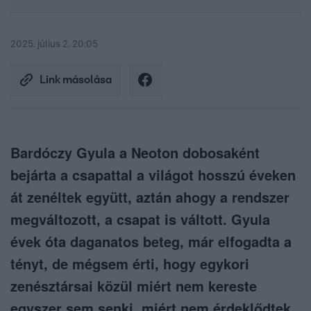
2025. július 2. 20:05
Link másolása
Bardóczy Gyula a Neoton dobosaként
bejárta a csapattal a világot hosszú éveken
át zenéltek együtt, aztán ahogy a rendszer
megváltozott, a csapat is váltott. Gyula
évek óta daganatos beteg, már elfogadta a
tényt, de mégsem érti, hogy egykori
zenésztársai közül miért nem kereste
egyszer sem senki, miért nem érdeklődtek