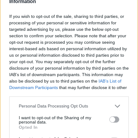
Information
Itt állítsd be, hogy az RTL.hu az elsők között
legyen a Google-találatokban!
If you wish to opt-out of the sale, sharing to third parties, or
processing of your personal or sensitive information for
targeted advertising by us, please use the below opt-out
section to confirm your selection. Please note that after your
opt-out request is processed you may continue seeing
interest-based ads based on personal information utilized by
us or personal information disclosed to third parties prior to
your opt-out. You may separately opt-out of the further
disclosure of your personal information by third parties on the
IAB’s list of downstream participants. This information may
also be disclosed by us to third parties on the
IAB’s List of
Downstream Participants
that may further disclose it to other
Kövess minket, és értesülj a friss hírekről a
third parties.
Facebookon is!
Please note that this website/app uses one or more Google
Personal Data Processing Opt Outs
services and may gather and store information including but
Követem
not limited to your visit or usage behaviour. You may click to
I want to opt-out of the Sharing of my
personal data.
grant or deny consent to Google and its third-party tags to
Opted In
use your data for below specified purposes in below Google
consent section.