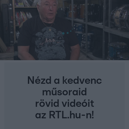
Nézd a kedvenc
műsoraid
rövid videóit
az RTL.hu-n!