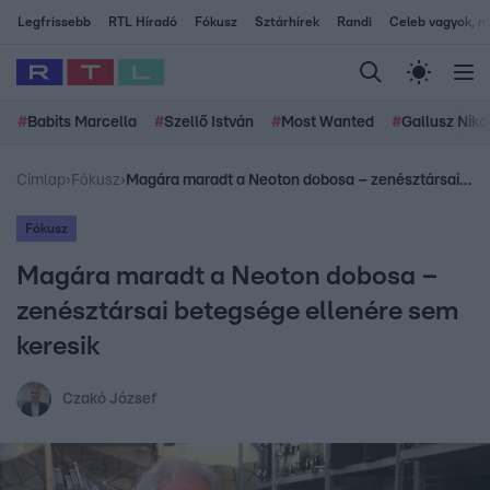
Legfrissebb
RTL Híradó
Fókusz
Sztárhírek
Randi
Celeb vagyok, me
#
Babits Marcella
#
Szellő István
#
Most Wanted
#
Gallusz Niko
Címlap
›
Fókusz
›
Magára maradt a Neoton dobosa – zenésztársai betegsége ellenére sem keresik
Fókusz
Magára maradt a Neoton dobosa –
zenésztársai betegsége ellenére sem
keresik
Czakó József