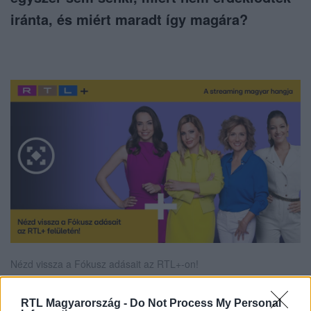
iránta, és miért maradt így magára?
Nézd vissza a Fókusz adásait az RTL+-on!
RTL Magyarország -
Do Not Process My Personal