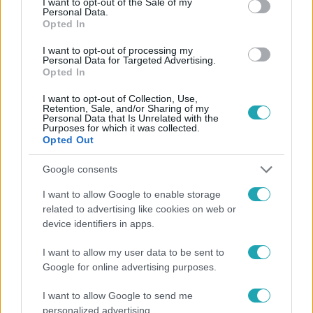
I want to opt-out of the Sale of my
Personal Data.
Opted In
#
FÓKUSZ
#
ADÁSRÉSZLETEK
#
VIDEÓ
I want to opt-out of processing my
Personal Data for Targeted Advertising.
#
NEOTON FAMÍLIA
#
DOBOS
#
ZENÉSZ
#
ZENEKAR
Opted In
#
BETEGSÉG
#
MŰTÉT
#
KONCERT
#
BULVÁR
I want to opt-out of Collection, Use,
Retention, Sale, and/or Sharing of my
Personal Data that Is Unrelated with the
Purposes for which it was collected.
Opted Out
Google consents
I want to allow Google to enable storage
related to advertising like cookies on web or
Népszerű
device identifiers in apps.
I want to allow my user data to be sent to
Google for online advertising purposes.
2:30
I want to allow Google to send me
personalized advertising.