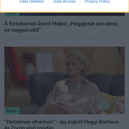
Data Deletion
Data Access
Privacy Policy
Bulvár
A fiataloknak üzent Majka: „Hagyjátok ezt abba,
ez nagyon ciki!”
Bulvár
"Hatalmas viharban" - így zajlott Hegyi Barbara
és Zorán első randija