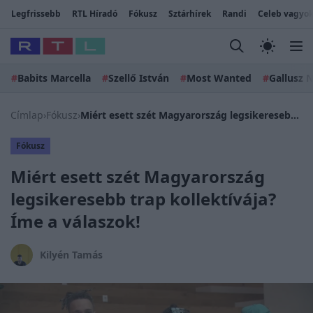
Legfrissebb
RTL Híradó
Fókusz
Sztárhírek
Randi
Celeb vagyok
#
Babits Marcella
#
Szellő István
#
Most Wanted
#
Gallusz N
Címlap
›
Fókusz
›
Miért esett szét Magyarország legsikeresebb trap kollektívája? Íme a válaszok!
Fókusz
Miért esett szét Magyarország
legsikeresebb trap kollektívája?
Íme a válaszok!
Kilyén Tamás