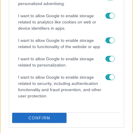
personalized advertising.
I want to allow Google to enable storage
related to analytics like cookies on web or
device identifiers in apps.
I want to allow Google to enable storage
related to functionality of the website or app.
I want to allow Google to enable storage
related to personalization.
Bulvár
I want to allow Google to enable storage
Pluszpénzes légkondi, elfogyott jég, zöld
related to security, including authentication
rántotta: Járai Máté kiakadt Siófokon
functionality and fraud prevention, and other
user protection.
17:24
CONFIRM