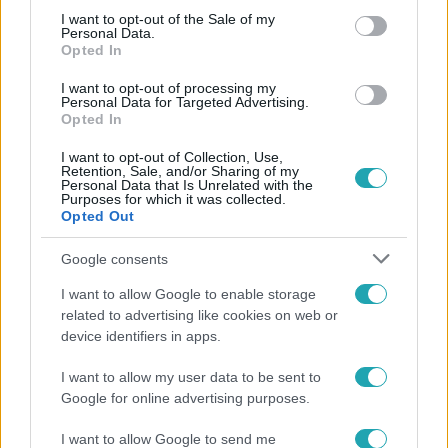
hírekről a Facebookon is!
consent section.
I want to opt-out of the Sale of my
Personal Data.
Opted In
Követem
I want to opt-out of processing my
Personal Data for Targeted Advertising.
Opted In
I want to opt-out of Collection, Use,
Retention, Sale, and/or Sharing of my
Personal Data that Is Unrelated with the
#
FÓKUSZ
#
VIDEÓ
#
ADÁSRÉSZLETEK
#
OTL
Purposes for which it was collected.
Opted Out
#
TRAP
#
ZENE
#
ZENEKAR
Google consents
I want to allow Google to enable storage
related to advertising like cookies on web or
device identifiers in apps.
I want to allow my user data to be sent to
Népszerű
Google for online advertising purposes.
I want to allow Google to send me