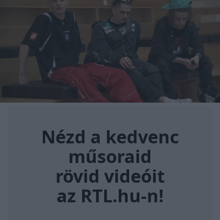
Nézd a kedvenc műsoraid rövi
Nézd a kedvenc
műsoraid
rövid videóit
az RTL.hu-n!