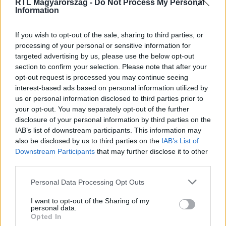
RTL Magyarország -
Do Not Process My Personal
Information
Nézd vissza a Fókusz adásait az RTL+-on!
If you wish to opt-out of the sale, sharing to third parties, or
processing of your personal or sensitive information for
targeted advertising by us, please use the below opt-out
section to confirm your selection. Please note that after your
Itt állítsd be, hogy az RTL.hu az elsők között
opt-out request is processed you may continue seeing
legyen a Google-találatokban!
interest-based ads based on personal information utilized by
us or personal information disclosed to third parties prior to
your opt-out. You may separately opt-out of the further
disclosure of your personal information by third parties on the
IAB’s list of downstream participants. This information may
also be disclosed by us to third parties on the
IAB’s List of
Downstream Participants
that may further disclose it to other
third parties.
Please note that this website/app uses one or more Google
Personal Data Processing Opt Outs
services and may gather and store information including but
not limited to your visit or usage behaviour. You may click to
I want to opt-out of the Sharing of my
personal data.
grant or deny consent to Google and its third-party tags to
Kövess minket, és értesülj a friss
Opted In
use your data for below specified purposes in below Google