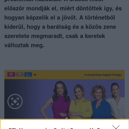
először mondják el, miért döntöttek így, és
hogyan képzelik el a jövőt. A történetből
kiderül, hogy a barátság és a közös zene
szeretete megmaradt, csak a keretek
változtak meg.