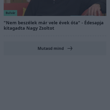
Bulvár
"Nem beszélek már vele évek óta" - Édesapja
kitagadta Nagy Zsoltot
Mutasd mind