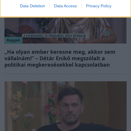
Data Deletion
Data Access
Privacy Policy
Reggeli
„Ha olyan ember keresne meg, akkor sem
vállalnám!” – Détár Enikő megszólalt a
politikai megkeresésekkel kapcsolatban