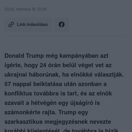
2025. március 18. 12:36
Link másolása
Donald Trump még kampányában azt
ígérte, hogy 24 órán belül véget vet az
ukrajnai háborúnak, ha elnökké választják.
57 nappal beiktatása után azonban a
konfliktus továbbra is tart, és az elnök
szavait a hétvégén egy újságíró is
számonkérte rajta. Trump egy
szarkasztikus megjegyzésnek nevezte
korábbi kijelentését, de továbbra is bízik