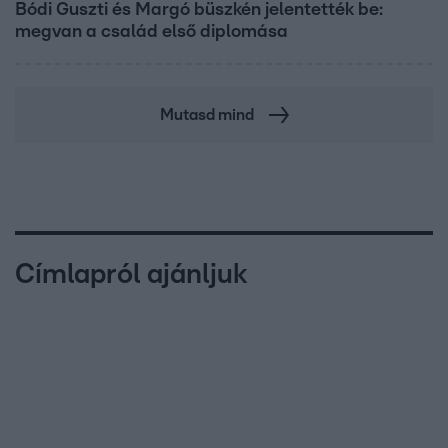
Bódi Guszti és Margó büszkén jelentették be:
megvan a család első diplomása
Mutasd mind
Címlapról ajánljuk