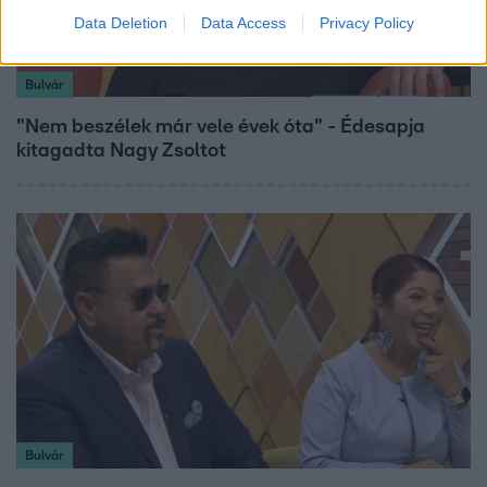
Data Deletion
Data Access
Privacy Policy
Bulvár
"Nem beszélek már vele évek óta" - Édesapja
kitagadta Nagy Zsoltot
Bulvár