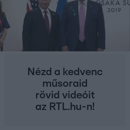
Nézd a kedvenc
műsoraid
rövid videóit
az RTL.hu-n!