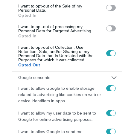
consent section.
I want to opt-out of the Sale of my
Personal Data.
Opted In
#
FÓKUSZ
#
ADÁSRÉSZLETEK
#
VIDEÓ
#
TRUMP
I want to opt-out of processing my
#
UKRAJNA
#
USA
#
HÁBORÚ
#
OROSZORSZÁG
Personal Data for Targeted Advertising.
Opted In
#
NÉMETORSZÁG
#
JEMEN
#
PUTYIN
#
ZELENSZKIJ
I want to opt-out of Collection, Use,
#
BÉKE
#
TŰZSZÜNET
Retention, Sale, and/or Sharing of my
Personal Data that Is Unrelated with the
Purposes for which it was collected.
Opted Out
Google consents
I want to allow Google to enable storage
related to advertising like cookies on web or
device identifiers in apps.
Népszerű
I want to allow my user data to be sent to
Google for online advertising purposes.
I want to allow Google to send me