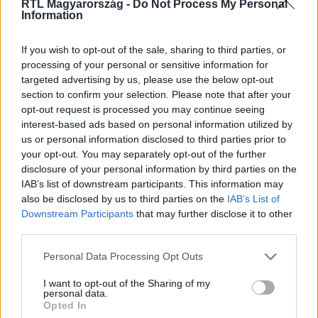
RTL Magyarország -
Do Not Process My Personal
Itt állítsd be, hogy az RTL.hu az elsők között
Information
legyen a Google-találatokban!
If you wish to opt-out of the sale, sharing to third parties, or
processing of your personal or sensitive information for
targeted advertising by us, please use the below opt-out
section to confirm your selection. Please note that after your
opt-out request is processed you may continue seeing
interest-based ads based on personal information utilized by
us or personal information disclosed to third parties prior to
your opt-out. You may separately opt-out of the further
disclosure of your personal information by third parties on the
IAB’s list of downstream participants. This information may
also be disclosed by us to third parties on the
IAB’s List of
Kövess minket, és értesülj a friss hírekről a
Downstream Participants
that may further disclose it to other
third parties.
Facebookon is!
Please note that this website/app uses one or more Google
Personal Data Processing Opt Outs
Követem
services and may gather and store information including but
not limited to your visit or usage behaviour. You may click to
I want to opt-out of the Sharing of my
personal data.
grant or deny consent to Google and its third-party tags to
Opted In
use your data for below specified purposes in below Google