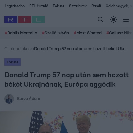
Legfrissebb
RTL Híradó
Fókusz
Sztárhírek
Randi
Celeb vagyok, me
#
Babits Marcella
#
Szellő István
#
Most Wanted
#
Gallusz Niko
Címlap
›
Fókusz
›
Donald Trump 57 nap után sem hozott békét Ukrajnának, Európa aggódik
Fókusz
Donald Trump 57 nap után sem hozott
békét Ukrajnának, Európa aggódik
Barva Ádám