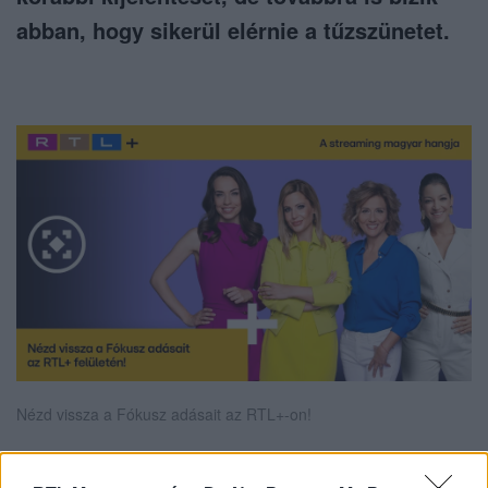
abban, hogy sikerül elérnie a tűzszünetet.
Nézd vissza a Fókusz adásait az RTL+-on!