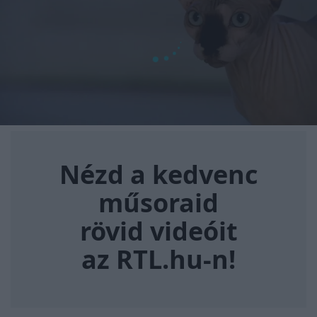
Nézd a kedvenc műsoraid rövi
Nézd a kedvenc
műsoraid
rövid videóit
az RTL.hu-n!