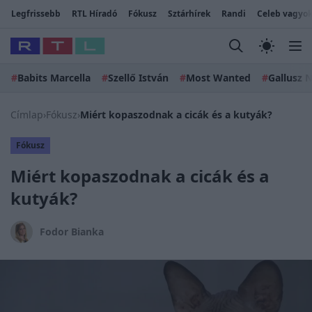
Legfrissebb
RTL Híradó
Fókusz
Sztárhírek
Randi
Celeb vagyok
#
Babits Marcella
#
Szellő István
#
Most Wanted
#
Gallusz N
Címlap
›
Fókusz
›
Miért kopaszodnak a cicák és a kutyák?
Fókusz
Miért kopaszodnak a cicák és a
kutyák?
Fodor Bianka