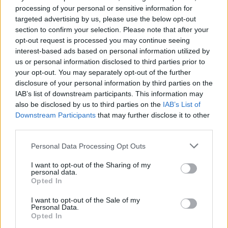
legyen a Google-találatokban!
processing of your personal or sensitive information for
targeted advertising by us, please use the below opt-out
section to confirm your selection. Please note that after your
opt-out request is processed you may continue seeing
interest-based ads based on personal information utilized by
us or personal information disclosed to third parties prior to
your opt-out. You may separately opt-out of the further
disclosure of your personal information by third parties on the
IAB’s list of downstream participants. This information may
also be disclosed by us to third parties on the
IAB’s List of
Downstream Participants
that may further disclose it to other
third parties.
Kövess minket, és értesülj a friss
Please note that this website/app uses one or more Google
Personal Data Processing Opt Outs
hírekről a Facebookon is!
services and may gather and store information including but
not limited to your visit or usage behaviour. You may click to
I want to opt-out of the Sharing of my
personal data.
Követem
grant or deny consent to Google and its third-party tags to
Opted In
use your data for below specified purposes in below Google
consent section.
I want to opt-out of the Sale of my
Personal Data.
Opted In