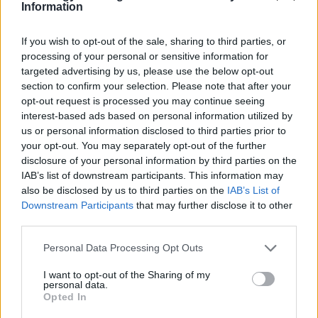
Information
Itt állítsd be, hogy az RTL.hu az elsők között
If you wish to opt-out of the sale, sharing to third parties, or
legyen a Google-találatokban!
processing of your personal or sensitive information for
targeted advertising by us, please use the below opt-out
section to confirm your selection. Please note that after your
opt-out request is processed you may continue seeing
interest-based ads based on personal information utilized by
us or personal information disclosed to third parties prior to
your opt-out. You may separately opt-out of the further
disclosure of your personal information by third parties on the
IAB’s list of downstream participants. This information may
also be disclosed by us to third parties on the
IAB’s List of
Downstream Participants
that may further disclose it to other
third parties.
Kövess minket, és értesülj a friss hírekről a
Please note that this website/app uses one or more Google
Personal Data Processing Opt Outs
Facebookon is!
services and may gather and store information including but
not limited to your visit or usage behaviour. You may click to
I want to opt-out of the Sharing of my
personal data.
grant or deny consent to Google and its third-party tags to
Követem
Opted In
use your data for below specified purposes in below Google