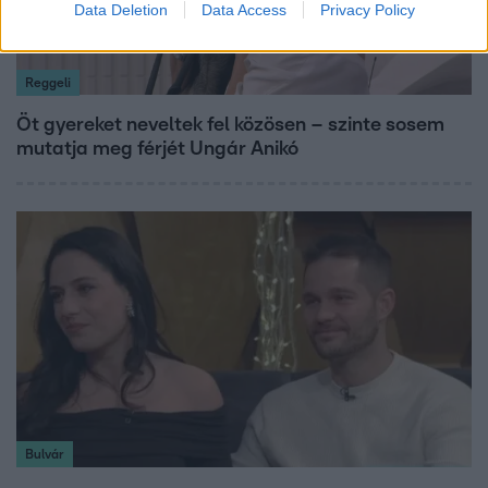
Data Deletion
Data Access
Privacy Policy
Reggeli
Öt gyereket neveltek fel közösen – szinte sosem
mutatja meg férjét Ungár Anikó
Bulvár