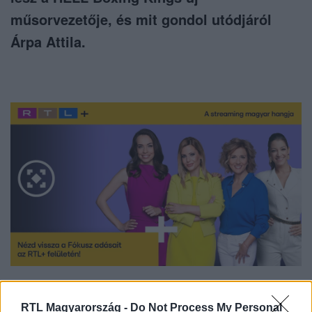
műsorvezetője, és mit gondol utódjáról
Árpa Attila.
Nézd vissza a Fókusz adásait az RTL+-on!
RTL Magyarország -
Do Not Process My Personal