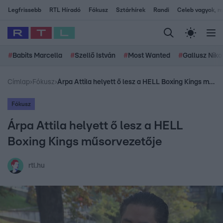
Legfrissebb
RTL Híradó
Fókusz
Sztárhírek
Randi
Celeb vagyok, me
#
Babits Marcella
#
Szellő István
#
Most Wanted
#
Gallusz Niko
Címlap
›
Fókusz
›
Árpa Attila helyett ő lesz a HELL Boxing Kings műsorvezetője
Fókusz
Árpa Attila helyett ő lesz a HELL
Boxing Kings műsorvezetője
rtl.hu