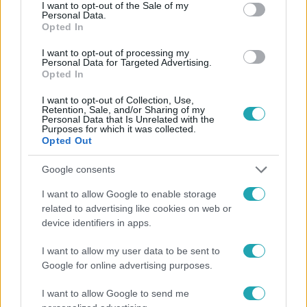
consent section.
I want to opt-out of the Sale of my
Personal Data.
Opted In
I want to opt-out of processing my
Personal Data for Targeted Advertising.
#
FÓKUSZ
#
VIDEÓ
#
ADÁSRÉSZLETEK
Opted In
#
HELL BOXING
#
MŰSORVEZETŐ
#
VÁLTOZÁS
I want to opt-out of Collection, Use,
Retention, Sale, and/or Sharing of my
#
ÁRPA ATTILA
#
SZUJÓ ZOLTÁN
#
VEREBÉLY MARCELL
Personal Data that Is Unrelated with the
Purposes for which it was collected.
Opted Out
Google consents
I want to allow Google to enable storage
related to advertising like cookies on web or
device identifiers in apps.
Népszerű
I want to allow my user data to be sent to
Google for online advertising purposes.
I want to allow Google to send me