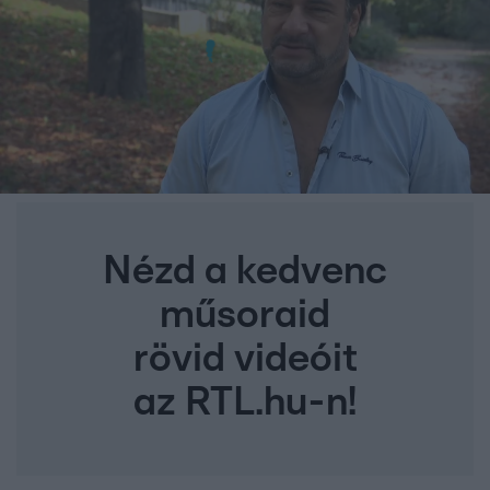
Nézd a kedvenc
műsoraid
rövid videóit
az RTL.hu-n!