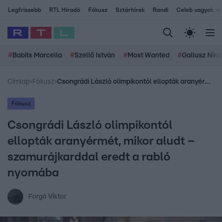
Legfrissebb
RTL Híradó
Fókusz
Sztárhírek
Randi
Celeb vagyok, me
#
Babits Marcella
#
Szellő István
#
Most Wanted
#
Gallusz Niko
Címlap
›
Fókusz
›
Csongrádi László olimpikontól ellopták aranyérmét, mikor aludt – szamurájkarddal eredt a rabló nyomába
Fókusz
Csongrádi László olimpikontól
ellopták aranyérmét, mikor aludt –
szamurájkarddal eredt a rabló
nyomába
Forgó Viktor