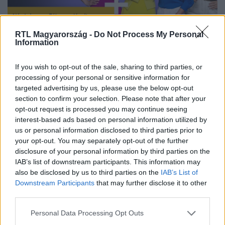
RTL Magyarország -
Do Not Process My Personal
Information
Nézd vissza a Fókusz adásait az RTL+-on!
If you wish to opt-out of the sale, sharing to third parties, or
processing of your personal or sensitive information for
targeted advertising by us, please use the below opt-out
Itt állítsd be, hogy az RTL.hu az elsők között
section to confirm your selection. Please note that after your
legyen a Google-találatokban!
opt-out request is processed you may continue seeing
interest-based ads based on personal information utilized by
us or personal information disclosed to third parties prior to
your opt-out. You may separately opt-out of the further
disclosure of your personal information by third parties on the
IAB’s list of downstream participants. This information may
also be disclosed by us to third parties on the
IAB’s List of
Downstream Participants
that may further disclose it to other
third parties.
Please note that this website/app uses one or more Google
Personal Data Processing Opt Outs
services and may gather and store information including but