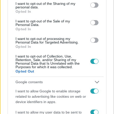
Kövess minket, és értesülj a friss hírekről a
not limited to your visit or usage behaviour. You may click to
I want to opt-out of the Sharing of my
personal data.
Facebookon is!
grant or deny consent to Google and its third-party tags to
Opted In
use your data for below specified purposes in below Google
consent section.
I want to opt-out of the Sale of my
Követem
Personal Data.
Opted In
I want to opt-out of processing my
Personal Data for Targeted Advertising.
Opted In
I want to opt-out of Collection, Use,
#
FÓKUSZ
#
VIDEÓ
#
ADÁSRÉSZLETEK
Retention, Sale, and/or Sharing of my
Personal Data that Is Unrelated with the
#
CSONGRÁDI LÁSZLÓ
#
BALESET-BŰNÜGY
#
OLIMPIA
Purposes for which it was collected.
Opted Out
#
ÉREM
#
LOPÁS
Google consents
I want to allow Google to enable storage
related to advertising like cookies on web or
device identifiers in apps.
I want to allow my user data to be sent to