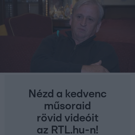
Nézd a kedvenc
műsoraid
rövid videóit
az RTL.hu-n!