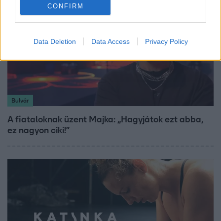
CONFIRM
Data Deletion
Data Access
Privacy Policy
Bulvár
A fiataloknak üzent Majka: „Hagyjátok ezt abba,
ez nagyon ciki!”