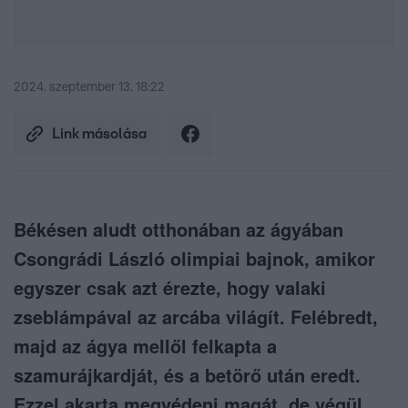
2024. szeptember 13. 18:22
Link másolása
Békésen aludt otthonában az ágyában
Csongrádi László olimpiai bajnok, amikor
egyszer csak azt érezte, hogy valaki
zseblámpával az arcába világít. Felébredt,
majd az ágya mellől felkapta a
szamurájkardját, és a betörő után eredt.
Ezzel akarta megvédeni magát, de végül