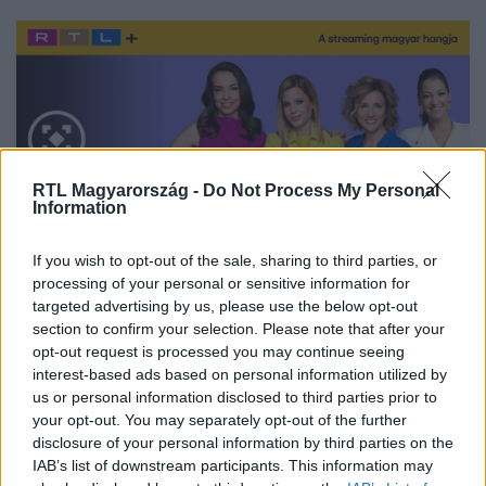
RTL Magyarország -
Do Not Process My Personal
Information
If you wish to opt-out of the sale, sharing to third parties, or
processing of your personal or sensitive information for
targeted advertising by us, please use the below opt-out
Nézd vissza a Fókusz adásait az RTL+-on!
section to confirm your selection. Please note that after your
opt-out request is processed you may continue seeing
interest-based ads based on personal information utilized by
us or personal information disclosed to third parties prior to
Itt állítsd be, hogy az RTL.hu az elsők között
your opt-out. You may separately opt-out of the further
legyen a Google-találatokban!
disclosure of your personal information by third parties on the
IAB’s list of downstream participants. This information may