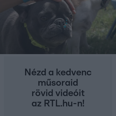
Nézd a kedvenc
műsoraid
rövid videóit
az RTL.hu-n!