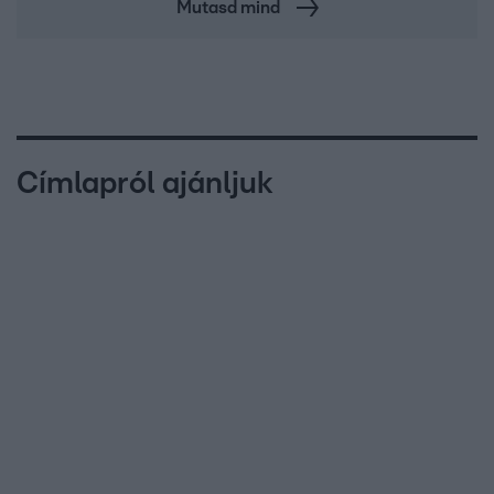
Mutasd mind
Címlapról ajánljuk