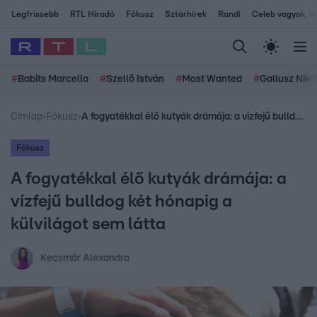
Legfrissebb
RTL Híradó
Fókusz
Sztárhírek
Randi
Celeb vagyok, me
#
Babits Marcella
#
Szellő István
#
Most Wanted
#
Gallusz Niko
Címlap
›
Fókusz
›
A fogyatékkal élő kutyák drámája: a vízfejű bulldog két hónapig a külvilágot sem látta
Fókusz
A fogyatékkal élő kutyák drámája: a
vízfejű bulldog két hónapig a
külvilágot sem látta
Kecsmár Alexandra