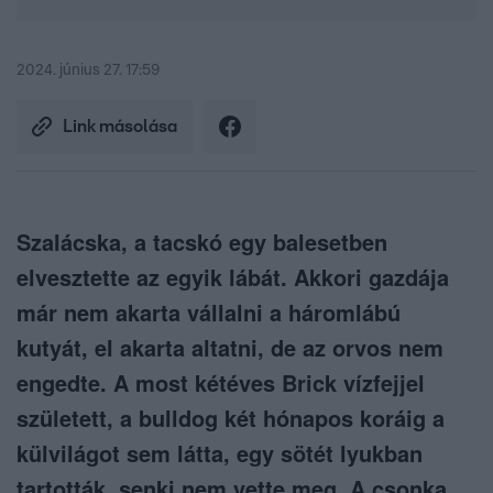
2024. június 27. 17:59
Link másolása
Szalácska, a tacskó egy balesetben
elvesztette az egyik lábát. Akkori gazdája
már nem akarta vállalni a háromlábú
kutyát, el akarta altatni, de az orvos nem
engedte. A most kétéves Brick vízfejjel
született, a bulldog két hónapos koráig a
külvilágot sem látta, egy sötét lyukban
tartották, senki nem vette meg. A csonka