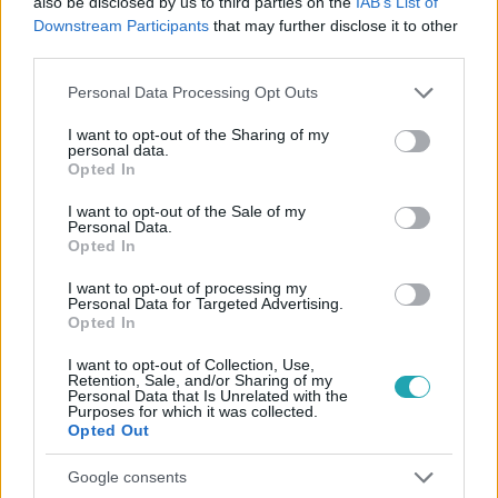
also be disclosed by us to third parties on the
IAB’s List of
Downstream Participants
that may further disclose it to other
third parties.
Please note that this website/app uses one or more Google
Personal Data Processing Opt Outs
services and may gather and store information including but
not limited to your visit or usage behaviour. You may click to
I want to opt-out of the Sharing of my
personal data.
grant or deny consent to Google and its third-party tags to
Opted In
use your data for below specified purposes in below Google
consent section.
I want to opt-out of the Sale of my
Kövess minket, és értesülj a friss hírekről a
Personal Data.
Opted In
Facebookon is!
I want to opt-out of processing my
Personal Data for Targeted Advertising.
Követem
Opted In
I want to opt-out of Collection, Use,
Retention, Sale, and/or Sharing of my
Personal Data that Is Unrelated with the
Purposes for which it was collected.
Opted Out
#
FÓKUSZ
#
VIDEÓ
#
ADÁSRÉSZLETEK
#
ÉLETMÓD
Google consents