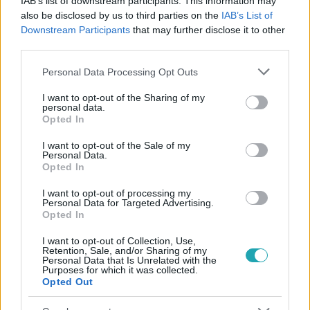
IAB’s list of downstream participants. This information may
also be disclosed by us to third parties on the
IAB’s List of
Downstream Participants
that may further disclose it to other
third parties.
Please note that this website/app uses one or more Google
Personal Data Processing Opt Outs
services and may gather and store information including but
not limited to your visit or usage behaviour. You may click to
I want to opt-out of the Sharing of my
personal data.
grant or deny consent to Google and its third-party tags to
Opted In
use your data for below specified purposes in below Google
consent section.
I want to opt-out of the Sale of my
Personal Data.
Kövess minket, és értesülj a friss hírekről a
Opted In
Facebookon is!
I want to opt-out of processing my
Personal Data for Targeted Advertising.
Opted In
Követem
I want to opt-out of Collection, Use,
Retention, Sale, and/or Sharing of my
Personal Data that Is Unrelated with the
Purposes for which it was collected.
Opted Out
#
FÓKUSZ
#
VIDEÓ
#
ADÁSRÉSZLETEK
#
BULVÁR