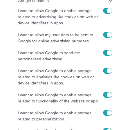
Google consents
#
SZÍNES
#
CELEB
#
ZENE
#
KONCERT
I want to allow Google to enable storage
related to advertising like cookies on web or
#
LEMEZBEMUTATÓ
#
X-FAKTOR
#
FONOGRAM-DÍJ
device identifiers in apps.
#
KOBUCI
#
TARJÁN ZSÓFI
#
KOCSIS PAULINA
I want to allow my user data to be sent to
Google for online advertising purposes.
I want to allow Google to send me
personalized advertising.
I want to allow Google to enable storage
related to analytics like cookies on web or
Népszerű
device identifiers in apps.
I want to allow Google to enable storage
related to functionality of the website or app.
13:37
I want to allow Google to enable storage
related to personalization.