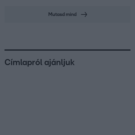
Mutasd mind
Címlapról ajánljuk