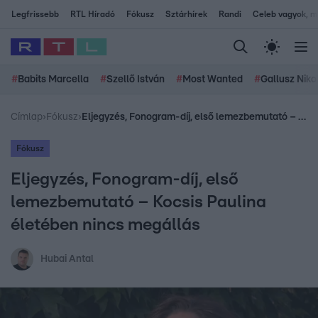
Legfrissebb
RTL Híradó
Fókusz
Sztárhírek
Randi
Celeb vagyok, me
#
Babits Marcella
#
Szellő István
#
Most Wanted
#
Gallusz Niko
Címlap
›
Fókusz
›
Eljegyzés, Fonogram-díj, első lemezbemutató – Kocsis Paulina életében nincs megállás
Fókusz
Eljegyzés, Fonogram-díj, első
lemezbemutató – Kocsis Paulina
életében nincs megállás
Hubai Antal