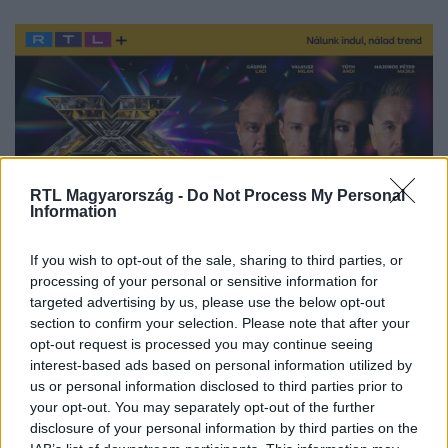
RTL Magyarország -
Do Not Process My Personal
Information
If you wish to opt-out of the sale, sharing to third parties, or
processing of your personal or sensitive information for
Nézd az X-Faktort minden szombat este az RTL-en vagy online
targeted advertising by us, please use the below opt-out
RTL+ Premiumon!
section to confirm your selection. Please note that after your
opt-out request is processed you may continue seeing
interest-based ads based on personal information utilized by
us or personal information disclosed to third parties prior to
Itt állítsd be, hogy az RTL.hu az elsők között
your opt-out. You may separately opt-out of the further
legyen a Google-találatokban!
disclosure of your personal information by third parties on the