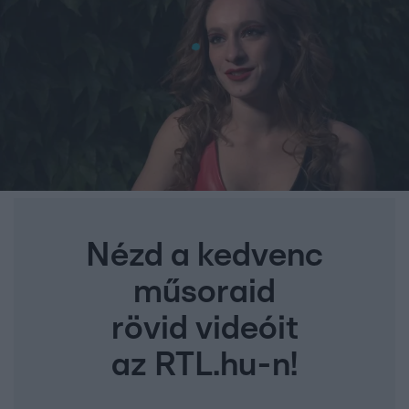
Nézd a kedvenc
műsoraid
rövid videóit
az RTL.hu-n!