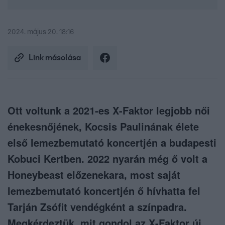
2024. május 20. 18:16
Link másolása
Ott voltunk a 2021-es X-Faktor legjobb női
énekesnőjének, Kocsis Paulinának élete
első lemezbemutató koncertjén a budapesti
Kobuci Kertben. 2022 nyarán még ő volt a
Honeybeast előzenekara, most saját
lemezbemutató koncertjén ő hívhatta fel
Tarján Zsófit vendégként a színpadra.
Megkérdeztük, mit gondol az X-Faktor új