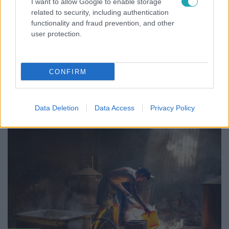
I want to allow Google to enable storage
related to security, including authentication
functionality and fraud prevention, and other
user protection.
Reggeli
CONFIRM
Öt gyereket neveltek fel közösen – szinte sosem
mutatja meg férjét Ungár Anikó
Data Deletion
Data Access
Privacy Policy