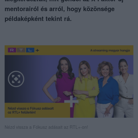
mentorairól és arról, hogy közönsége
példaképként tekint rá.
Nézd vissza a Fókusz adásait az RTL+-on!