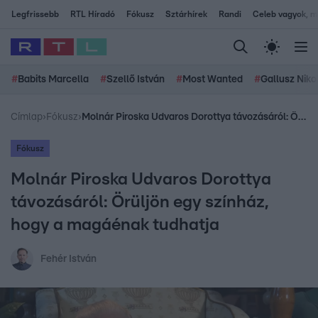
Legfrissebb
RTL Híradó
Fókusz
Sztárhírek
Randi
Celeb vagyok, me
#
Babits Marcella
#
Szellő István
#
Most Wanted
#
Gallusz Niko
Címlap
›
Fókusz
›
Molnár Piroska Udvaros Dorottya távozásáról: Örüljön egy színház, hogy a magáénak tudhatja
Fókusz
Molnár Piroska Udvaros Dorottya
távozásáról: Örüljön egy színház,
hogy a magáénak tudhatja
Fehér István