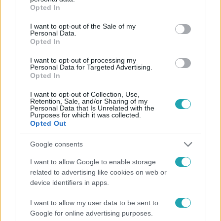
grant or deny consent to Google and its third-party tags to
Opted In
use your data for below specified purposes in below Google
consent section.
I want to opt-out of the Sale of my
Personal Data.
Opted In
#
FÓKUSZ
#
VIDEÓ
#
ADÁSRÉSZLETEK
I want to opt-out of processing my
#
MOLNÁR PIROSKA
#
BELFÖLD
Personal Data for Targeted Advertising.
Opted In
#
VIDNYÁNSZKY ATTILA
#
NEMZET SZÍNÉSZE
I want to opt-out of Collection, Use,
#
KULKA JÁNOS
#
BALLAGÁS
#
EXKLUZÍV INTERJÚ
Retention, Sale, and/or Sharing of my
Personal Data that Is Unrelated with the
Purposes for which it was collected.
#
KOSSUTH-DÍJAS
Opted Out
Google consents
I want to allow Google to enable storage
related to advertising like cookies on web or
device identifiers in apps.
Népszerű
I want to allow my user data to be sent to
Google for online advertising purposes.