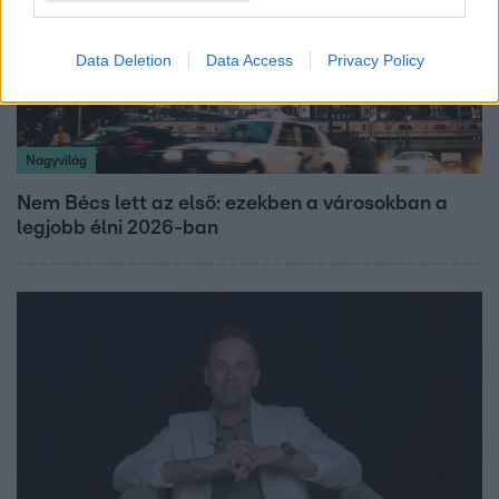
Data Deletion
Data Access
Privacy Policy
Nagyvilág
Nem Bécs lett az első: ezekben a városokban a
legjobb élni 2026-ban