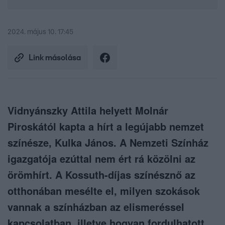
2024. május 10. 17:45
Link másolása
Vidnyánszky Attila helyett Molnár
Piroskától kapta a hírt a legújabb nemzet
színésze, Kulka János. A Nemzeti Színház
igazgatója ezúttal nem ért rá közölni az
örömhírt. A Kossuth-díjas színésznő az
otthonában mesélte el, milyen szokások
vannak a színházban az elismeréssel
kapcsolatban, illetve hogyan fordulhatott