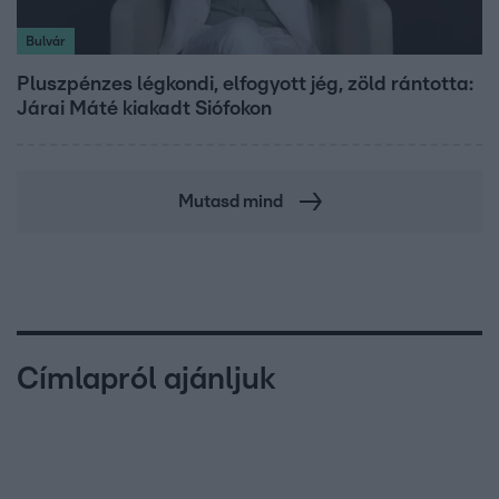
Bulvár
Pluszpénzes légkondi, elfogyott jég, zöld rántotta:
Járai Máté kiakadt Siófokon
Mutasd mind
Címlapról ajánljuk