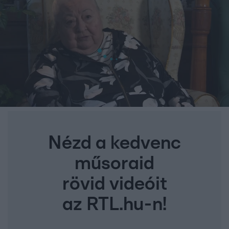
Nézd a kedvenc
műsoraid
rövid videóit
az RTL.hu-n!