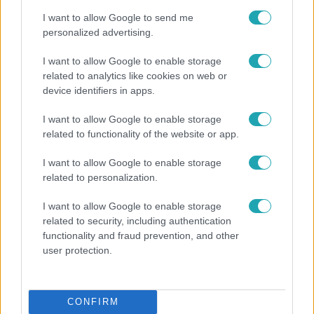
I want to allow Google to send me
personalized advertising.
6:12
I want to allow Google to enable storage
related to analytics like cookies on web or
device identifiers in apps.
I want to allow Google to enable storage
related to functionality of the website or app.
I want to allow Google to enable storage
Reggeli
related to personalization.
Átvonul a hidegfront az országon – így alakul a
I want to allow Google to enable storage
hőmérséklet a hét második felében
related to security, including authentication
functionality and fraud prevention, and other
user protection.
CONFIRM