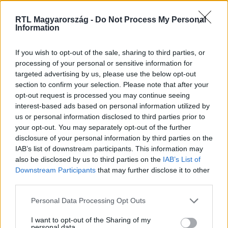
RTL Magyarország -
Do Not Process My Personal
Itt állítsd be, hogy az RTL.hu az elsők között
Information
legyen a Google-találatokban!
If you wish to opt-out of the sale, sharing to third parties, or
processing of your personal or sensitive information for
targeted advertising by us, please use the below opt-out
section to confirm your selection. Please note that after your
opt-out request is processed you may continue seeing
interest-based ads based on personal information utilized by
us or personal information disclosed to third parties prior to
your opt-out. You may separately opt-out of the further
disclosure of your personal information by third parties on the
IAB’s list of downstream participants. This information may
also be disclosed by us to third parties on the
IAB’s List of
Kövess minket, és értesülj a friss hírekről a
Downstream Participants
that may further disclose it to other
Facebookon is!
third parties.
Please note that this website/app uses one or more Google
Personal Data Processing Opt Outs
Követem
services and may gather and store information including but
not limited to your visit or usage behaviour. You may click to
I want to opt-out of the Sharing of my
personal data.