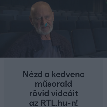
Nézd a kedvenc
műsoraid
rövid videóit
az RTL.hu-n!