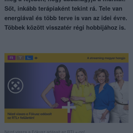
Sőt, inkább terápiaként tekint rá. Tele van
energiával és több terve is van az idei évre.
Többek között visszatér régi hobbijához is.
Nézd vissza a Fókusz adásait az RTL+-on!