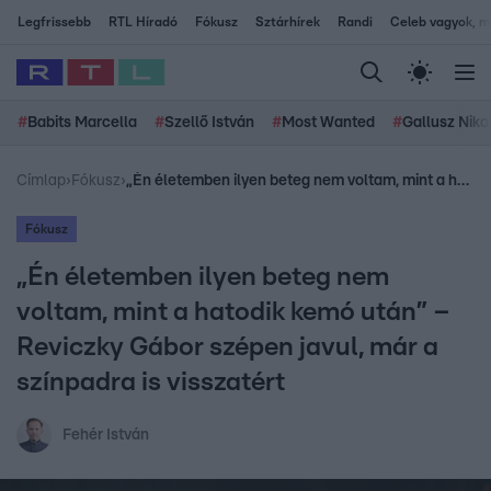
Legfrissebb
RTL Híradó
Fókusz
Sztárhírek
Randi
Celeb vagyok, me
#
Babits Marcella
#
Szellő István
#
Most Wanted
#
Gallusz Niko
Címlap
›
Fókusz
›
„Én életemben ilyen beteg nem voltam, mint a hatodik kemó után” – Reviczky Gábor szépen javul, már a színpadra is visszatért
Fókusz
„Én életemben ilyen beteg nem
voltam, mint a hatodik kemó után” –
Reviczky Gábor szépen javul, már a
színpadra is visszatért
Fehér István