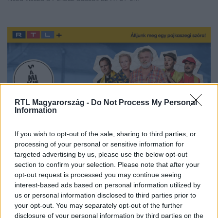
RTL Magyarország -
Do Not Process My Personal
Information
If you wish to opt-out of the sale, sharing to third parties, or
processing of your personal or sensitive information for
targeted advertising by us, please use the below opt-out
Streameld a legújabb évadot az RTL+ Premiumon!
section to confirm your selection. Please note that after your
opt-out request is processed you may continue seeing
interest-based ads based on personal information utilized by
us or personal information disclosed to third parties prior to
Itt állítsd be, hogy az RTL.hu az elsők között
your opt-out. You may separately opt-out of the further
legyen a Google-találatokban!
disclosure of your personal information by third parties on the