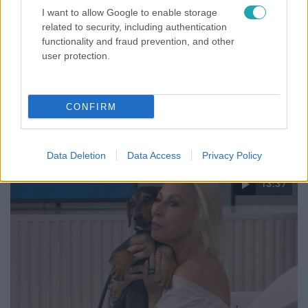
I want to allow Google to enable storage
related to security, including authentication
functionality and fraud prevention, and other
user protection.
Életmód
CONFIRM
Kitört a lecsó-láz! Íme 3 tuti recept az
elkészítéséhez
Data Deletion
Data Access
Privacy Policy
13:37