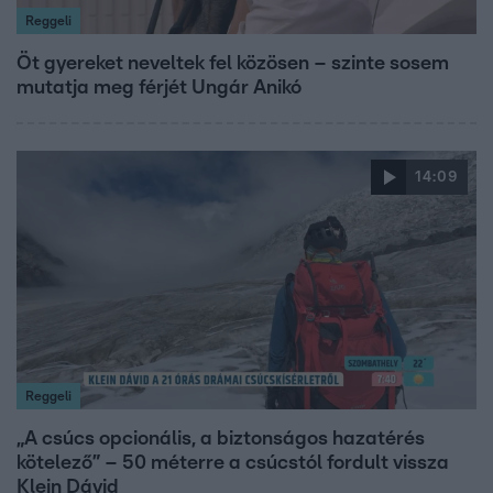
Reggeli
Öt gyereket neveltek fel közösen – szinte sosem
mutatja meg férjét Ungár Anikó
14:09
Reggeli
„A csúcs opcionális, a biztonságos hazatérés
kötelező” – 50 méterre a csúcstól fordult vissza
Klein Dávid