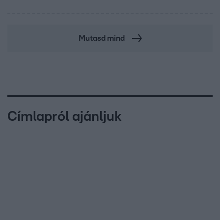
Mutasd mind
Címlapról ajánljuk