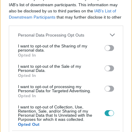
IAB’s list of downstream participants. This information may
also be disclosed by us to third parties on the
IAB’s List of
Downstream Participants
that may further disclose it to other
third parties.
Please note that this website/app uses one or more Google
Personal Data Processing Opt Outs
services and may gather and store information including but
not limited to your visit or usage behaviour. You may click to
I want to opt-out of the Sharing of my
personal data.
grant or deny consent to Google and its third-party tags to
Opted In
use your data for below specified purposes in below Google
consent section.
I want to opt-out of the Sale of my
Kövess minket, és értesülj a friss hírekről a
Personal Data.
Opted In
Facebookon is!
I want to opt-out of processing my
Personal Data for Targeted Advertising.
Követem
Opted In
I want to opt-out of Collection, Use,
Retention, Sale, and/or Sharing of my
Personal Data that Is Unrelated with the
Purposes for which it was collected.
Opted Out