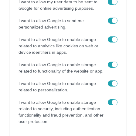
I want to allow my user data to be sent to
Népszerű
Google for online advertising purposes.
I want to allow Google to send me
personalized advertising.
I want to allow Google to enable storage
related to analytics like cookies on web or
device identifiers in apps.
I want to allow Google to enable storage
related to functionality of the website or app.
I want to allow Google to enable storage
related to personalization.
Bulvár
I want to allow Google to enable storage
Rubint Réka: A mai napig nem jött vissza a 100%-
related to security, including authentication
os tüdőkapacitásom
functionality and fraud prevention, and other
user protection.