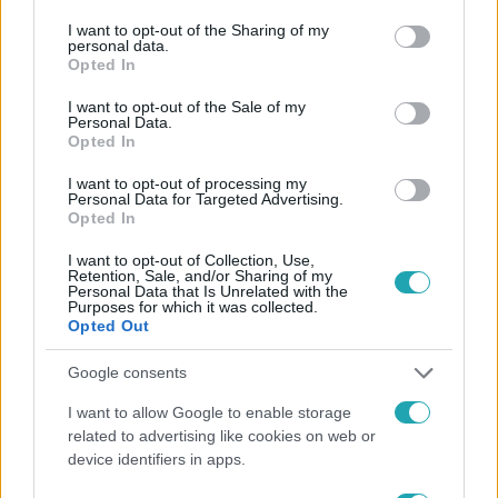
services and may gather and store information including but
Követem
not limited to your visit or usage behaviour. You may click to
I want to opt-out of the Sharing of my
personal data.
grant or deny consent to Google and its third-party tags to
Opted In
use your data for below specified purposes in below Google
consent section.
I want to opt-out of the Sale of my
Personal Data.
Opted In
#
FÓKUSZ
#
VIDEÓ
#
ADÁSRÉSZLETEK
#
BULVÁR
I want to opt-out of processing my
Personal Data for Targeted Advertising.
#
STAHL JUDIT
#
STAHL-BOHUS HANNA
Opted In
#
ANYA-LÁNYA KAPCSOLAT
#
SZÍNDARAB
#
ELŐADÁS
I want to opt-out of Collection, Use,
Retention, Sale, and/or Sharing of my
Personal Data that Is Unrelated with the
#
KÖZÖS MUNKA
#
GYEREKKOR
#
SZÍNHÁZ
Purposes for which it was collected.
Opted Out
#
GASZTRONÓMIA
Google consents
I want to allow Google to enable storage
related to advertising like cookies on web or
device identifiers in apps.