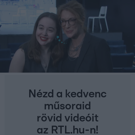
Nézd a kedvenc
műsoraid
rövid videóit
az RTL.hu-n!