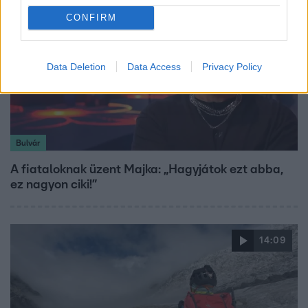
CONFIRM
Data Deletion
Data Access
Privacy Policy
Bulvár
A fiataloknak üzent Majka: „Hagyjátok ezt abba,
ez nagyon ciki!”
14:09