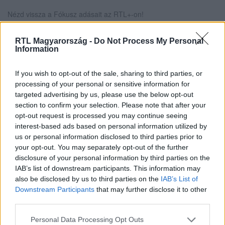
Nézd vissza a Fókusz adásait az RTL+-on!
RTL Magyarország -
Do Not Process My Personal
Information
Itt állítsd be, hogy az RTL.hu az elsők között
legyen a Google-találatokban!
If you wish to opt-out of the sale, sharing to third parties, or
processing of your personal or sensitive information for
targeted advertising by us, please use the below opt-out
section to confirm your selection. Please note that after your
opt-out request is processed you may continue seeing
interest-based ads based on personal information utilized by
us or personal information disclosed to third parties prior to
your opt-out. You may separately opt-out of the further
disclosure of your personal information by third parties on the
IAB’s list of downstream participants. This information may
also be disclosed by us to third parties on the
IAB’s List of
Downstream Participants
that may further disclose it to other
Kövess minket, és értesülj a friss hírekről a
third parties.
Facebookon is!
Please note that this website/app uses one or more Google
Personal Data Processing Opt Outs