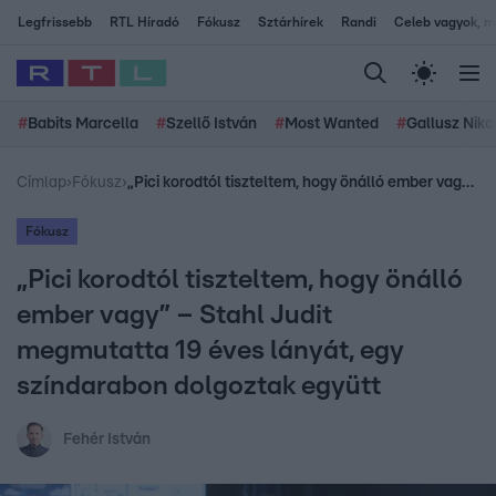
Legfrissebb
RTL Híradó
Fókusz
Sztárhírek
Randi
Celeb vagyok, me
#
Babits Marcella
#
Szellő István
#
Most Wanted
#
Gallusz Niko
Címlap
›
Fókusz
›
„Pici korodtól tiszteltem, hogy önálló ember vagy” – Stahl Judit megmutatta 19 éves lányát, egy színdarabon dolgoztak együtt
Fókusz
„Pici korodtól tiszteltem, hogy önálló
ember vagy” – Stahl Judit
megmutatta 19 éves lányát, egy
színdarabon dolgoztak együtt
Fehér István