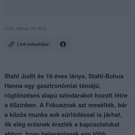
2024. február 29. 18:52
Link másolása
Stahl Judit és 19 éves lánya, Stahl-Bohus
Hanna egy gasztronómiai témájú,
rögtönzéses alapú színdarabot hozott létre
a 6Színben. A Fókusznak azt mesélték, bár
a közös munka sok súrlódással is járhat,
ők elég erősnek érezték a kapcsolatukat
ahhoz, hogy belevágjanak egy több