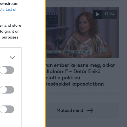
 downstream
B’s List of
17:24
er and store
to grant or
ed purposes
Reggeli
„Ha olyan ember keresne meg, akkor
sem vállalnám!” – Détár Enikő
megszólalt a politikai
megkeresésekkel kapcsolatban
Mutasd mind