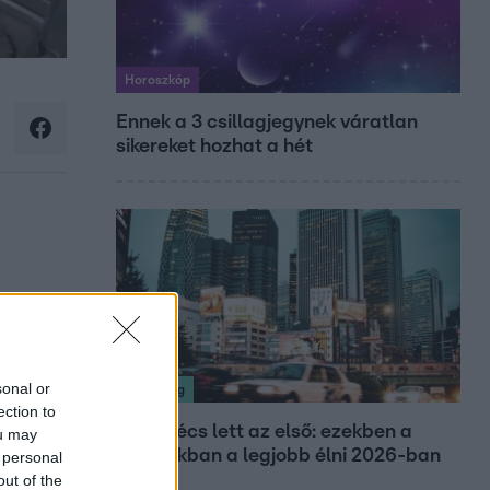
Horoszkóp
Ennek a 3 csillagjegynek váratlan
sikereket hozhat a hét
sonal or
Nagyvilág
ection to
Nem Bécs lett az első: ezekben a
ou may
városokban a legjobb élni 2026-ban
 personal
out of the