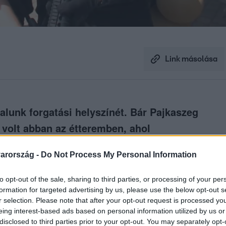
Link másolása
lunk forgatási helyszínét. Bár Pajkaszeg
t volt abban az étteremben, ahol
en nem ők okoztak galibát. A forgatást
arország -
Do Not Process My Personal Information
hogy még a helyieket is értesítették,
jelenetek közben.
to opt-out of the sale, sharing to third parties, or processing of your per
formation for targeted advertising by us, please use the below opt-out s
r selection. Please note that after your opt-out request is processed y
eing interest-based ads based on personal information utilized by us or
disclosed to third parties prior to your opt-out. You may separately opt-