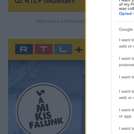
I want t
of my P
was col
Opted 
Nézd vissza a Fókusz adásait az RTL+-on!
Google 
I want t
web or d
I want t
purpose
I want 
I want t
web or d
I want t
or app.
I want t