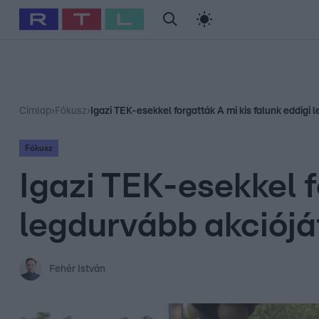
#
Babits Marcella
#
Szellő István
#
Most Wanted
#
Gallusz Ni
Címlap
›
Fókusz
›
Igazi TEK-esekkel forgatták A mi kis falunk eddigi 
Fókusz
Igazi TEK-esekkel f
legdurvább akciójá
Fehér István