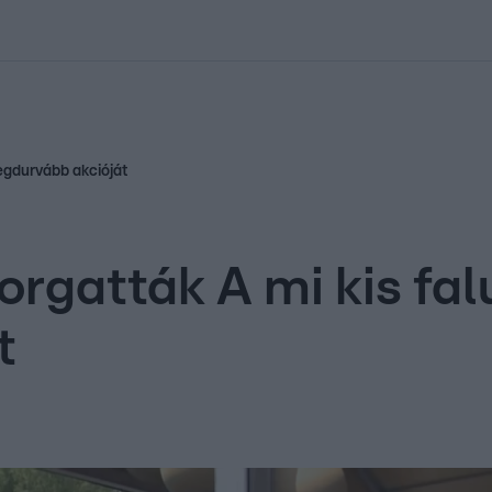
kolett
#
Időjárás
#
RTL műsor
#
Víz
#
Magyar Péter
#
Csillagjeg
legdurvább akcióját
orgatták A mi kis fal
t