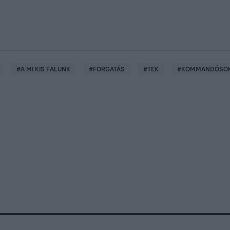
#
A MI KIS FALUNK
#
FORGATÁS
#
TEK
#
KOMMANDÓSO