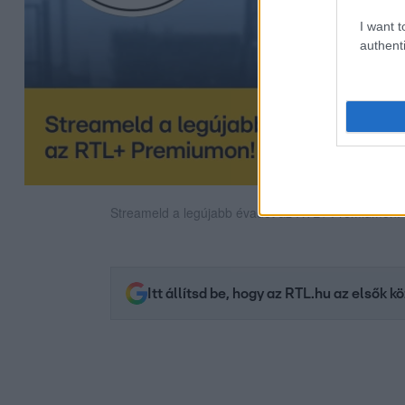
I want t
authenti
Streameld a legújabb évadot az RTL+ Premiumon!
Itt állítsd be, hogy az RTL.hu az elsők 