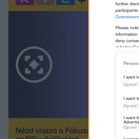
further disc
participants
Downstream 
Please note
information 
deny consent
in below Go
Persona
I want t
Opted 
I want t
Opted 
I want 
Advertis
Opted 