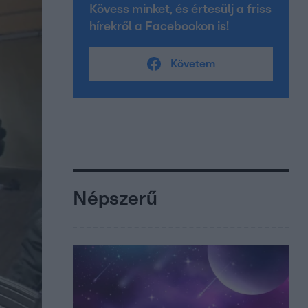
Kövess minket, és értesülj a friss
hírekről a Facebookon is!
Követem
Népszerű