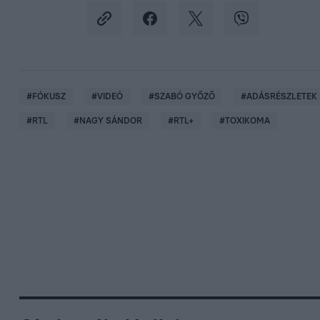
#
FÓKUSZ
#
VIDEÓ
#
SZABÓ GYŐZŐ
#
ADÁSRÉSZLETEK
#
RTL
#
NAGY SÁNDOR
#
RTL+
#
TOXIKOMA