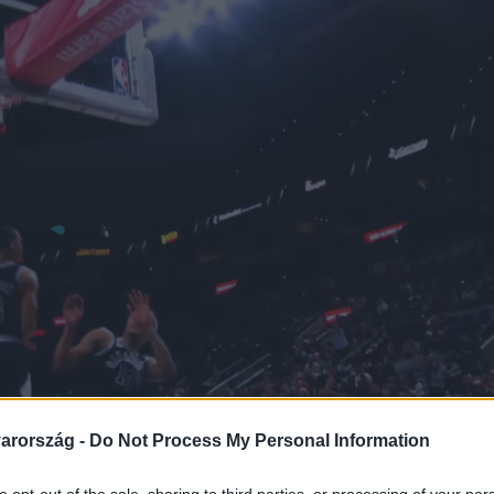
arország -
Do Not Process My Personal Information
to opt-out of the sale, sharing to third parties, or processing of your per