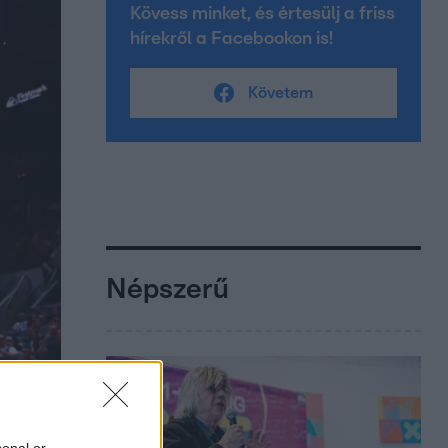
Kövess minket, és értesülj a friss
hírekről a Facebookon is!
Követem
Népszerű
sonal or