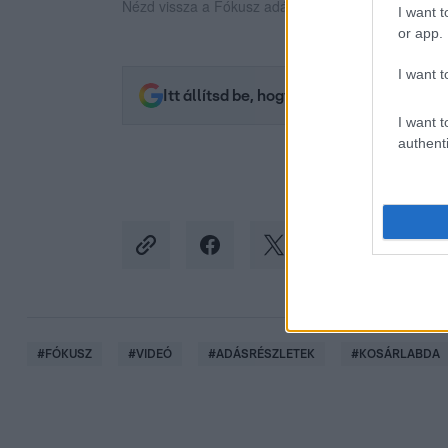
Nézd vissza a Fókusz adásait az RTL+-on!
I want t
or app.
I want t
Itt állítsd be, hogy az RTL.hu az elsők 
I want t
authenti
#
FÓKUSZ
#
VIDEÓ
#
ADÁSRÉSZLETEK
#
KOSÁRLABDA