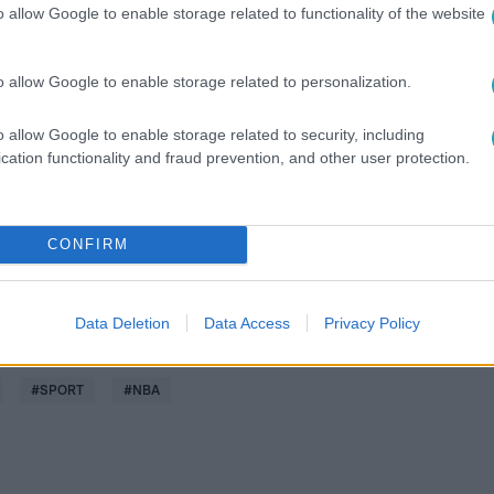
o allow Google to enable storage related to functionality of the website
o allow Google to enable storage related to personalization.
között legyen a Google-találatokban!
o allow Google to enable storage related to security, including
cation functionality and fraud prevention, and other user protection.
CONFIRM
Data Deletion
Data Access
Privacy Policy
#
SPORT
#
NBA