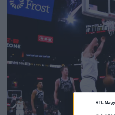
RTL Magy
If you wish 