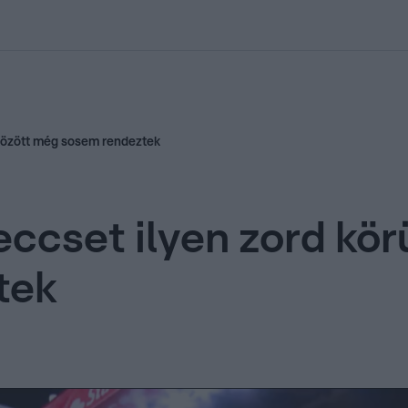
kolett
#
Időjárás
#
RTL műsor
#
Víz
#
Magyar Péter
#
Csillagjeg
között még sosem rendeztek
ccset ilyen zord kör
tek