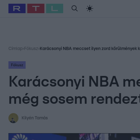
#
Babits Marcella
#
Szellő István
#
Most Wanted
#
Gallusz Ni
Címlap
›
Fókusz
›
Karácsonyi NBA meccset ilyen zord körülmények 
Fókusz
Karácsonyi NBA me
még sosem rendez
Kilyén Tamás