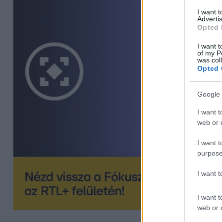
I want 
Advertis
Opted 
I want t
of my P
was col
Opted 
Google 
I want t
web or d
I want t
purpose
I want 
I want t
web or d