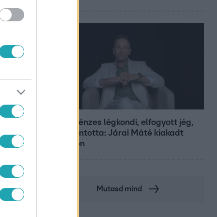
Bulvár
Pluszpénzes légkondi, elfogyott jég,
zöld rántotta: Járai Máté kiakadt
Siófokon
Mutasd mind