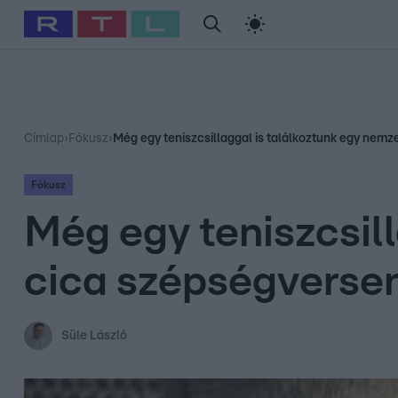
#
Babits Marcella
#
Szellő István
#
Most Wanted
#
Gallusz Ni
Címlap
›
Fókusz
›
Még egy teniszcsillaggal is találkoztunk egy nemz
Fókusz
Még egy teniszcsil
cica szépségversen
Süle László