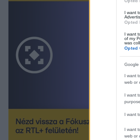
Opted 
I want 
Advertis
Opted 
I want t
of my P
was col
Opted 
Google 
I want t
web or d
I want t
purpose
I want 
I want t
web or d