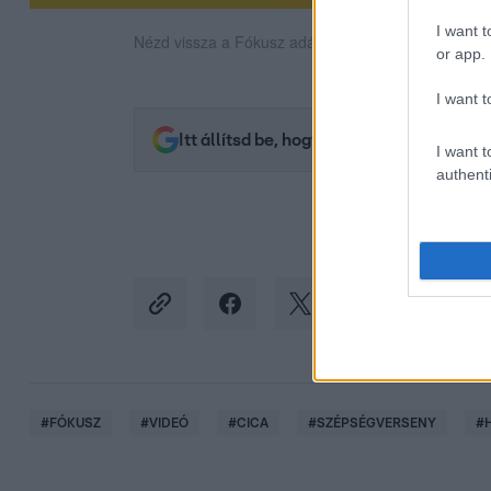
I want t
Nézd vissza a Fókusz adásait az RTL+-on!
or app.
I want t
Itt állítsd be, hogy az RTL.hu az elsők 
I want t
authenti
#
FÓKUSZ
#
VIDEÓ
#
CICA
#
SZÉPSÉGVERSENY
#