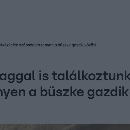
kolett
#
Időjárás
#
RTL műsor
#
Víz
#
Magyar Péter
#
Csillagjeg
etközi cica szépségversenyen a büszke gazdik között
laggal is találkoztun
yen a büszke gazdik