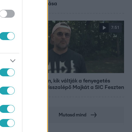
diplomása
7:51
Fókusz
Megvan, kik váltják a fenyegetés
miatt visszalépő Majkát a SIC Feszten
Mutasd mind