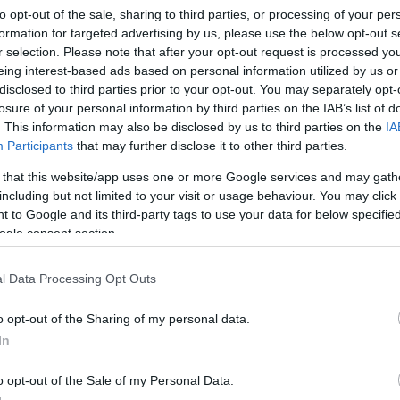
to opt-out of the sale, sharing to third parties, or processing of your per
formation for targeted advertising by us, please use the below opt-out s
r selection. Please note that after your opt-out request is processed y
eing interest-based ads based on personal information utilized by us or
disclosed to third parties prior to your opt-out. You may separately opt-
Link másolása
losure of your personal information by third parties on the IAB’s list of
. This information may also be disclosed by us to third parties on the
IA
Participants
that may further disclose it to other third parties.
 that this website/app uses one or more Google services and may gath
ezett cica szépségversenyen még egy
including but not limited to your visit or usage behaviour. You may click 
 to Google and its third-party tags to use your data for below specifi
 teniszcsillag is háttérbe szorult a
ogle consent section.
h Helena Sukova egykor szinte verhetetlen
nban már csak macskákkal versenyez.
l Data Processing Opt Outs
o opt-out of the Sharing of my personal data.
In
o opt-out of the Sale of my Personal Data.