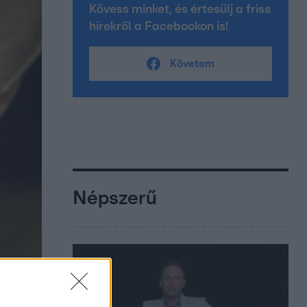
Kövess minket, és értesülj a friss
hírekről a Facebookon is!
Követem
Népszerű