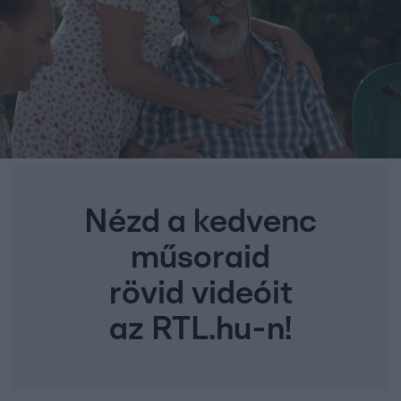
Nézd a kedvenc
műsoraid
rövid videóit
az RTL.hu-n!