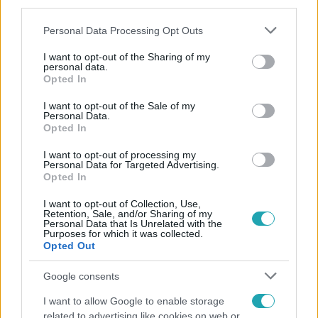
third parties.
Please note that this website/app uses one or more Google
Personal Data Processing Opt Outs
services and may gather and store information including but
not limited to your visit or usage behaviour. You may click to
I want to opt-out of the Sharing of my
personal data.
grant or deny consent to Google and its third-party tags to
Opted In
use your data for below specified purposes in below Google
Kövess minket, és értesülj a friss hírekről a
consent section.
I want to opt-out of the Sale of my
Personal Data.
Facebookon is!
Opted In
I want to opt-out of processing my
Követem
Personal Data for Targeted Advertising.
Opted In
I want to opt-out of Collection, Use,
Retention, Sale, and/or Sharing of my
Personal Data that Is Unrelated with the
Purposes for which it was collected.
Opted Out
#
FÓKUSZ
#
A MI KIS FALUNK
#
ADÁSRÉSZLETEK
Google consents
#
CSUJA IMRE
#
BELFÖLD
#
PAJKASZEG
I want to allow Google to enable storage
#
POLGÁRMESTER
#
FÜLEKI KÁROLY
#
MA
related to advertising like cookies on web or