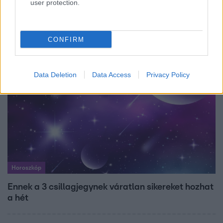
user protection.
Bódi Guszti és Margó büszkén jelentették be:
megvan a család első diplomása
CONFIRM
Data Deletion
Data Access
Privacy Policy
Horoszkóp
Ennek a 3 csillagjegynek váratlan sikereket hozhat
a hét