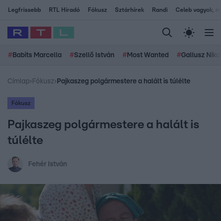
Legfrissebb
RTL Híradó
Fókusz
Sztárhírek
Randi
Celeb vagyok, me
#
Babits Marcella
#
Szellő István
#
Most Wanted
#
Gallusz Niko
Címlap
›
Fókusz
›
Pajkaszeg polgármestere a halált is túlélte
Fókusz
Pajkaszeg polgármestere a halált is
túlélte
Fehér István