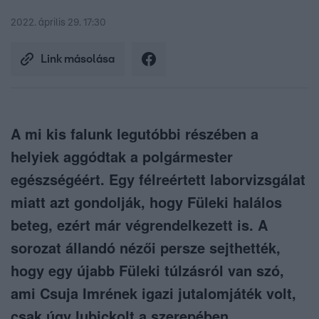
2022. április 29. 17:30
Link másolása
A mi kis falunk legutóbbi részében a
helyiek aggódtak a polgármester
egészségéért. Egy félreértett laborvizsgálat
miatt azt gondolják, hogy Füleki halálos
beteg, ezért már végrendelkezett is. A
sorozat állandó nézői persze sejthették,
hogy egy újabb Füleki túlzásról van szó,
ami Csuja Imrének igazi jutalomjáték volt,
csak úgy lubickolt a szerepében.