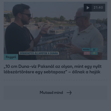
21:40
Reggeli
„10 cm Duna-víz Paksnál az olyan, mint egy nyílt
lábszártörésre egy sebtapasz” – állnak a hajók
Mutasd mind