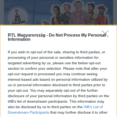
RTL Magyarország -
Do Not Process My Personal
Information
If you wish to opt-out of the sale, sharing to third parties, or
processing of your personal or sensitive information for
Streameld a legújabb évadot az RTL+ Premiumon!
targeted advertising by us, please use the below opt-out
section to confirm your selection. Please note that after your
opt-out request is processed you may continue seeing
interest-based ads based on personal information utilized by
Itt állítsd be, hogy az RTL.hu az elsők között
us or personal information disclosed to third parties prior to
legyen a Google-találatokban!
your opt-out. You may separately opt-out of the further
disclosure of your personal information by third parties on the
IAB’s list of downstream participants. This information may
also be disclosed by us to third parties on the
IAB’s List of
Downstream Participants
that may further disclose it to other