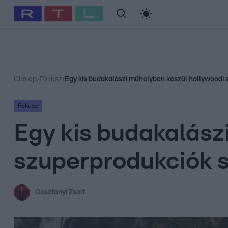
#
Babits Marcella
#
Szellő István
#
Most Wanted
#
Gallusz Ni
Címlap
›
Fókusz
›
Egy kis budakalászi műhelyben készül hollywoodi 
Fókusz
Egy kis budakalász
szuperprodukciók s
Gosztonyi Zsolt