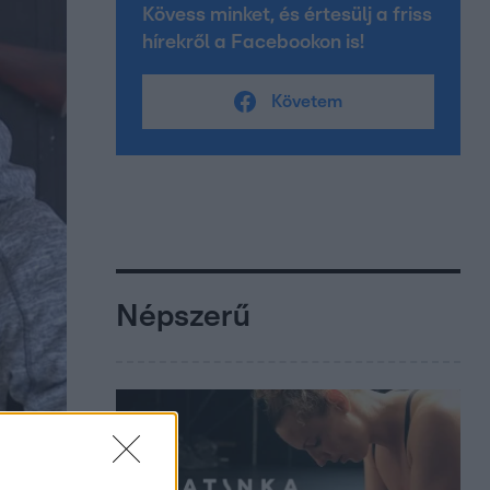
Kövess minket, és értesülj a friss
hírekről a Facebookon is!
Követem
Népszerű