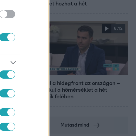
sikereket hozhat a hét
6:12
Reggeli
Átvonul a hidegfront az országon –
így alakul a hőmérséklet a hét
második felében
Mutasd mind