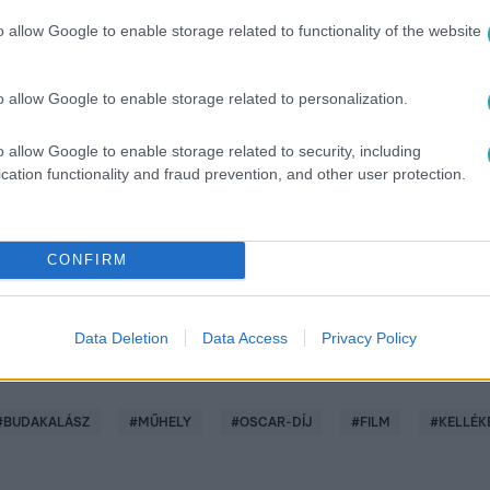
o allow Google to enable storage related to functionality of the website
o allow Google to enable storage related to personalization.
között legyen a Google-találatokban!
o allow Google to enable storage related to security, including
cation functionality and fraud prevention, and other user protection.
CONFIRM
Data Deletion
Data Access
Privacy Policy
#
BUDAKALÁSZ
#
MŰHELY
#
OSCAR-DÍJ
#
FILM
#
KELLÉK