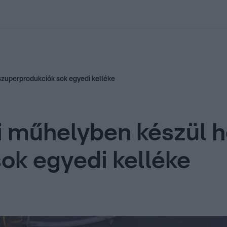
kolett
#
Időjárás
#
RTL műsor
#
Víz
#
Magyar Péter
#
Csillagjeg
szuperprodukciók sok egyedi kelléke
i műhelyben készül 
ok egyedi kelléke