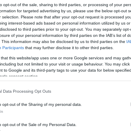
to opt-out of the sale, sharing to third parties, or processing of your per
formation for targeted advertising by us, please use the below opt-out s
r selection. Please note that after your opt-out request is processed y
eing interest-based ads based on personal information utilized by us or
disclosed to third parties prior to your opt-out. You may separately opt-
Link másolása
losure of your personal information by third parties on the IAB’s list of
. This information may also be disclosed by us to third parties on the
IA
Participants
that may further disclose it to other third parties.
 that this website/app uses one or more Google services and may gath
 hogy hollywoodi szuperprodukciók sok
including but not limited to your visit or usage behaviour. You may click 
 to Google and its third-party tags to use your data for below specifi
yben készül. A 15 fős csapat tárgyai
ogle consent section.
űnében is szerepelnek. A Fókusz stábja a
l Data Processing Opt Outs
o opt-out of the Sharing of my personal data.
In
o opt-out of the Sale of my Personal Data.