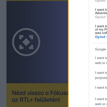
Opted 
I want 
Advertis
Opted 
I want t
of my P
was col
Opted 
Google 
I want t
web or d
I want t
purpose
I want 
I want t
web or d