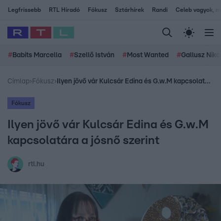
Legfrissebb
RTL Híradó
Fókusz
Sztárhírek
Randi
Celeb vagyok, me
#
Babits Marcella
#
Szellő István
#
Most Wanted
#
Gallusz Niko
Címlap
›
Fókusz
›
Ilyen jövő vár Kulcsár Edina és G.w.M kapcsolatára a jósnő szerint
Fókusz
Ilyen jövő vár Kulcsár Edina és G.w.M
kapcsolatára a jósnő szerint
rtl.hu