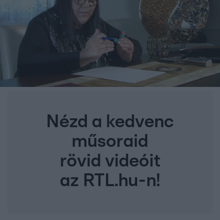
Nézd a kedvenc
műsoraid
rövid videóit
az RTL.hu-n!