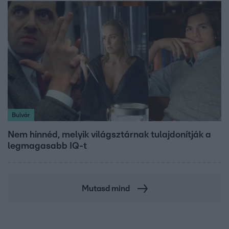
Bulvár
Nem hinnéd, melyik világsztárnak tulajdonítják a
legmagasabb IQ-t
Mutasd mind