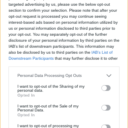
targeted advertising by us, please use the below opt-out
section to confirm your selection. Please note that after your
opt-out request is processed you may continue seeing
interest-based ads based on personal information utilized by
us or personal information disclosed to third parties prior to
your opt-out. You may separately opt-out of the further
Kövess minket, és értesülj a friss hírekről a
disclosure of your personal information by third parties on the
IAB’s list of downstream participants. This information may
Facebookon is!
also be disclosed by us to third parties on the
IAB’s List of
Downstream Participants
that may further disclose it to other
Követem
third parties.
Please note that this website/app uses one or more Google
Personal Data Processing Opt Outs
services and may gather and store information including but
not limited to your visit or usage behaviour. You may click to
I want to opt-out of the Sharing of my
personal data.
grant or deny consent to Google and its third-party tags to
Opted In
use your data for below specified purposes in below Google
#
FÓKUSZ
#
BULVÁR
#
EXTRA VIDEÓK
consent section.
I want to opt-out of the Sale of my
Personal Data.
#
KULCSÁR EDINA
#
GWM
#
KAPCSOLAT
#
JÖVŐ
Opted In
#
JÓSNŐ
#
SZÁMMISZTIKA
I want to opt-out of processing my