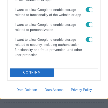
A fiataloknak üzent Majka: „Hagyjátok ezt abba,
I want to allow Google to enable storage
ez nagyon ciki!”
related to functionality of the website or app.
I want to allow Google to enable storage
related to personalization.
I want to allow Google to enable storage
related to security, including authentication
functionality and fraud prevention, and other
user protection.
CONFIRM
Bulvár
"Nem beszélek már vele évek óta" - Édesapja
Data Deletion
Data Access
Privacy Policy
kitagadta Nagy Zsoltot