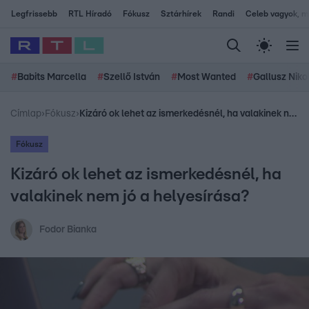
Legfrissebb
RTL Híradó
Fókusz
Sztárhírek
Randi
Celeb vagyok, me
#
Babits Marcella
#
Szellő István
#
Most Wanted
#
Gallusz Niko
Címlap
›
Fókusz
›
Kizáró ok lehet az ismerkedésnél, ha valakinek nem jó a helyesírása?
Fókusz
Kizáró ok lehet az ismerkedésnél, ha
valakinek nem jó a helyesírása?
Fodor Bianka