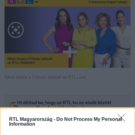
Nézd vissza a Fókusz adásait az RTL+-on!
Itt állítsd be, hogy az RTL.hu az elsők között
legyen a Google-találatokban!
RTL Magyarország -
Do Not Process My Personal
Information