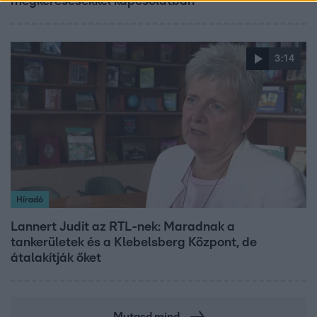
megkeresésekkel kapcsolatban
3:14
Híradó
Lannert Judit az RTL-nek: Maradnak a
tankerületek és a Klebelsberg Központ, de
átalakítják őket
Mutasd mind