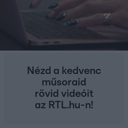
Nézd a kedvenc
műsoraid
rövid videóit
az RTL.hu-n!