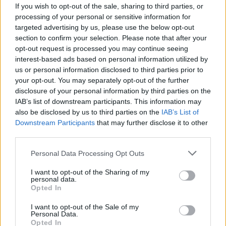
If you wish to opt-out of the sale, sharing to third parties, or
processing of your personal or sensitive information for
targeted advertising by us, please use the below opt-out
section to confirm your selection. Please note that after your
opt-out request is processed you may continue seeing
interest-based ads based on personal information utilized by
us or personal information disclosed to third parties prior to
your opt-out. You may separately opt-out of the further
Kövess minket, és értesülj a friss hírekről a
disclosure of your personal information by third parties on the
Facebookon is!
IAB’s list of downstream participants. This information may
also be disclosed by us to third parties on the
IAB’s List of
Downstream Participants
that may further disclose it to other
Követem
third parties.
Please note that this website/app uses one or more Google
Personal Data Processing Opt Outs
services and may gather and store information including but
not limited to your visit or usage behaviour. You may click to
I want to opt-out of the Sharing of my
personal data.
grant or deny consent to Google and its third-party tags to
Opted In
use your data for below specified purposes in below Google
#
FÓKUSZ
#
ADÁSRÉSZLETEK
#
CSONKA ANDRÁS
consent section.
I want to opt-out of the Sale of my
#
VÖLGYESI GABI
#
KISÓ
#
SÁNTA LACI
Personal Data.
Opted In