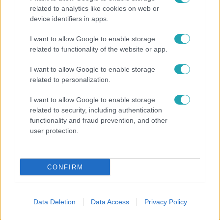
related to analytics like cookies on web or
Horoszkóp
device identifiers in apps.
Ennek a 3 csillagjegynek váratlan sikereket hozhat
I want to allow Google to enable storage
a hét
related to functionality of the website or app.
I want to allow Google to enable storage
related to personalization.
17:24
I want to allow Google to enable storage
related to security, including authentication
functionality and fraud prevention, and other
user protection.
CONFIRM
Reggeli
„Ha olyan ember keresne meg, akkor sem
Data Deletion
Data Access
Privacy Policy
vállalnám!” – Détár Enikő megszólalt a politikai