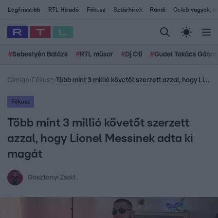
Legfrissebb
RTL Híradó
Fókusz
Sztárhírek
Randi
Celeb vagyok, me
#
Sebestyén Balázs
#
RTL műsor
#
Dj Oti
#
Gudel Takács Gábor
Címlap
›
Fókusz
›
Több mint 3 millió követőt szerzett azzal, hogy Lionel Messinek adta ki magát
Fókusz
Több mint 3 millió követőt szerzett
azzal, hogy Lionel Messinek adta ki
magát
Gosztonyi Zsolt