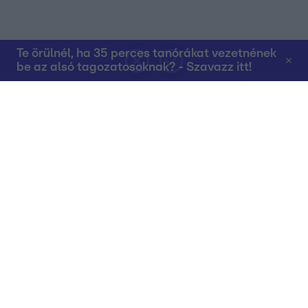
Te örülnél, ha 35 perces tanórákat vezetnének
be az alsó tagozatosoknak? - Szavazz itt!
Rólunk
Teljes adások az RTL+-on