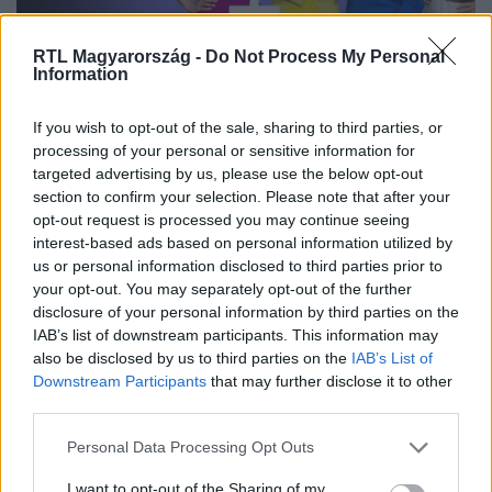
RTL Magyarország -
Do Not Process My Personal
Information
Nézd vissza a Fókusz adásait az RTL+-on!
If you wish to opt-out of the sale, sharing to third parties, or
processing of your personal or sensitive information for
targeted advertising by us, please use the below opt-out
Itt állítsd be, hogy az RTL.hu az elsők között
section to confirm your selection. Please note that after your
legyen a Google-találatokban!
opt-out request is processed you may continue seeing
interest-based ads based on personal information utilized by
us or personal information disclosed to third parties prior to
your opt-out. You may separately opt-out of the further
disclosure of your personal information by third parties on the
IAB’s list of downstream participants. This information may
also be disclosed by us to third parties on the
IAB’s List of
Downstream Participants
that may further disclose it to other
third parties.
Please note that this website/app uses one or more Google
Personal Data Processing Opt Outs
services and may gather and store information including but
not limited to your visit or usage behaviour. You may click to
I want to opt-out of the Sharing of my