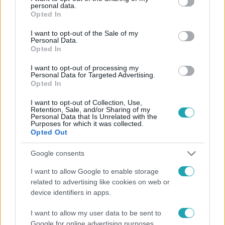
Kövess minket, és értesülj a friss hírekről a
personal data.
grant or deny consent to Google and its third-party tags to
Opted In
Facebookon is!
use your data for below specified purposes in below Google
consent section.
I want to opt-out of the Sale of my
Personal Data.
Követem
Opted In
I want to opt-out of processing my
Personal Data for Targeted Advertising.
Opted In
I want to opt-out of Collection, Use,
Retention, Sale, and/or Sharing of my
#
FÓKUSZ
#
ADÁSRÉSZLETEK
#
LIONEL MESSI
Personal Data that Is Unrelated with the
Purposes for which it was collected.
#
RAJONGÓK
Opted Out
Google consents
I want to allow Google to enable storage
related to advertising like cookies on web or
device identifiers in apps.
I want to allow my user data to be sent to
Népszerű
Google for online advertising purposes.