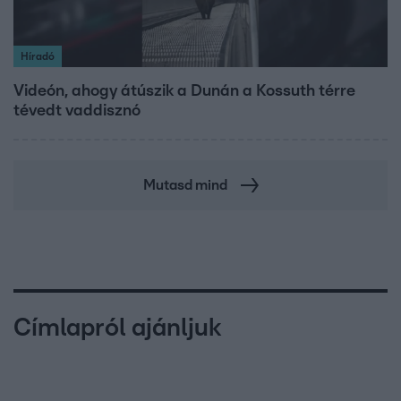
Híradó
Videón, ahogy átúszik a Dunán a Kossuth térre
tévedt vaddisznó
Mutasd mind
Címlapról ajánljuk