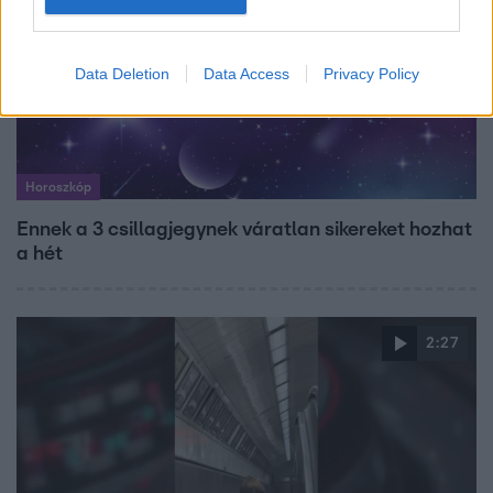
Data Deletion
Data Access
Privacy Policy
Horoszkóp
Ennek a 3 csillagjegynek váratlan sikereket hozhat
a hét
2:27