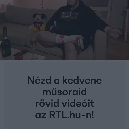
Nézd a kedvenc
műsoraid
rövid videóit
az RTL.hu-n!