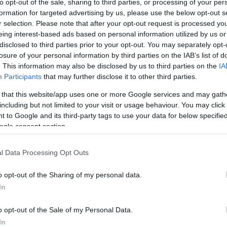
to opt-out of the sale, sharing to third parties, or processing of your per
formation for targeted advertising by us, please use the below opt-out s
r selection. Please note that after your opt-out request is processed y
Link másolása
eing interest-based ads based on personal information utilized by us or
disclosed to third parties prior to your opt-out. You may separately opt-
losure of your personal information by third parties on the IAB’s list of
. This information may also be disclosed by us to third parties on the
IA
Participants
that may further disclose it to other third parties.
 keresztbe tett a farsangi ünnepségeknek.
 that this website/app uses one or more Google services and may gath
régebb óta ismert karneválját, a New
including but not limited to your visit or usage behaviour. You may click 
ezik meg a hagyományos módon, de a
 to Google and its third-party tags to use your data for below specifi
ogle consent section.
tak egy köztes megoldást: saját házaikat
l Data Processing Opt Outs
o opt-out of the Sharing of my personal data.
In
o opt-out of the Sale of my Personal Data.
In