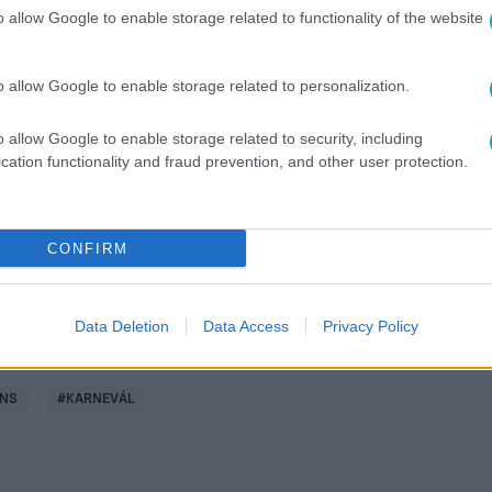
o allow Google to enable storage related to functionality of the website
o allow Google to enable storage related to personalization.
között legyen a Google-találatokban!
o allow Google to enable storage related to security, including
cation functionality and fraud prevention, and other user protection.
CONFIRM
Data Deletion
Data Access
Privacy Policy
ANS
#
KARNEVÁL