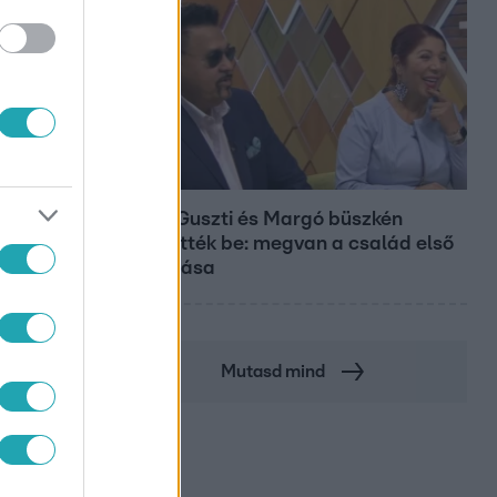
Bulvár
Bódig Guszti és Margó büszkén
jelentették be: megvan a család első
diplomása
Mutasd mind