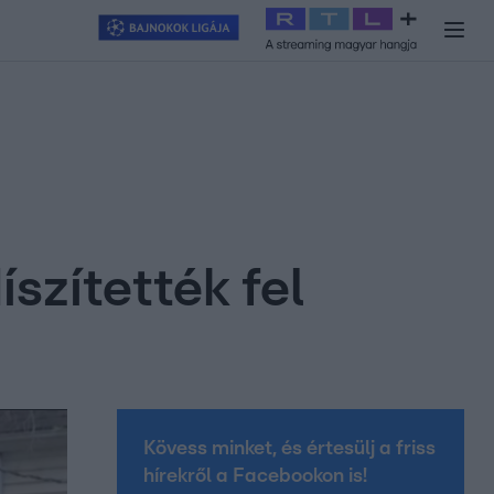
y
#
RTL+
#
Exek csatája 2026
#
Celeb vagyok, ments ki innen
#
H
íszítették fel
Kövess minket, és értesülj a friss
hírekről a Facebookon is!