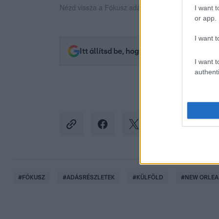
Nézd vissza a Fókusz adásait az RTL+-on!
I want t
or app.
I want t
Itt állítsd be, hogy az RTL.hu az elsők 
I want t
authenti
#
FÓKUSZ
#
ADÁSRÉSZLETEK
#
KÜLFÖLD
#
NEW ORLE