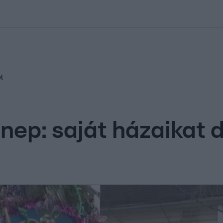
kolett
#
Időjárás
#
RTL műsor
#
Víz
#
Magyar Péter
#
Csillagjeg
l
nep: saját házaikat d