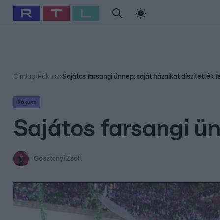
#
Babits Marcella
#
Szellő István
#
Most Wanted
#
Gallusz Ni
Címlap
›
Fókusz
›
Sajátos farsangi ünnep: saját házaikat díszítették fe
Fókusz
Sajátos farsangi ün
Gosztonyi Zsolt