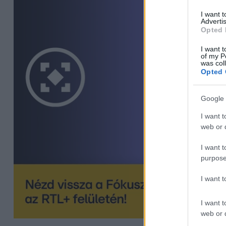
I want 
Advertis
Opted 
I want t
of my P
was col
Opted 
Google 
I want t
web or d
I want t
purpose
I want 
I want t
web or d