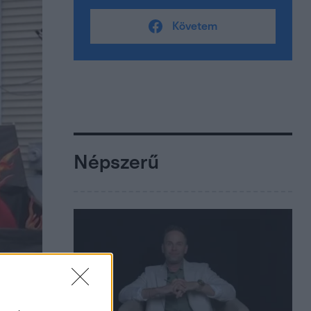
Követem
Népszerű