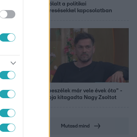
megszólalt a politikai
megkeresésekkel kapcsolatban
Bulvár
"Nem beszélek már vele évek óta" -
Édesapja kitagadta Nagy Zsoltot
Mutasd mind