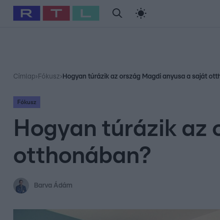
#
Babits Marcella
#
Szellő István
#
Most Wanted
#
Gallusz Ni
Címlap
›
Fókusz
›
Hogyan túrázik az ország Magdi anyusa a saját ot
Fókusz
Hogyan túrázik az 
otthonában?
Barva Ádám