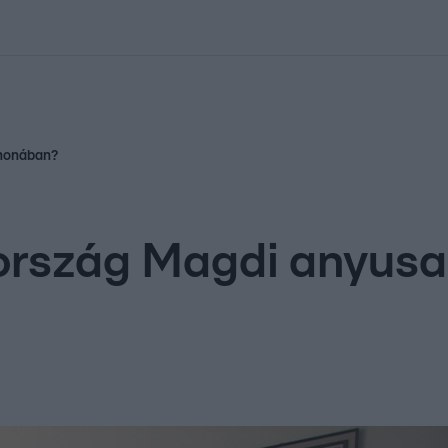
kolett
#
Időjárás
#
RTL műsor
#
Víz
#
Magyar Péter
#
Csillagjeg
thonában?
ország Magdi anyusa 