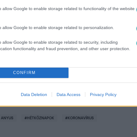
o allow Google to enable storage related to functionality of the website
o allow Google to enable storage related to personalization.
között legyen a Google-találatokban!
o allow Google to enable storage related to security, including
cation functionality and fraud prevention, and other user protection.
CONFIRM
Data Deletion
Data Access
Privacy Policy
 ANYUS
#
HÉTKÖZNAPOK
#
KORONAVÍRUS