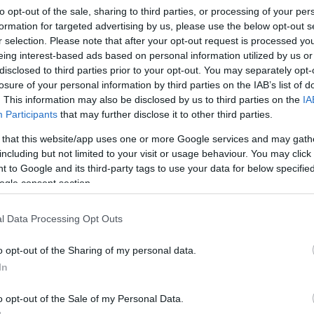
to opt-out of the sale, sharing to third parties, or processing of your per
formation for targeted advertising by us, please use the below opt-out s
r selection. Please note that after your opt-out request is processed y
eing interest-based ads based on personal information utilized by us or
disclosed to third parties prior to your opt-out. You may separately opt-
Link másolása
losure of your personal information by third parties on the IAB’s list of
. This information may also be disclosed by us to third parties on the
IA
Participants
that may further disclose it to other third parties.
 that this website/app uses one or more Google services and may gath
dor Zsókát, ahol kitartóan rója a köröket a
including but not limited to your visit or usage behaviour. You may click 
 to Google and its third-party tags to use your data for below specifi
t, monológokat. Lépésszámlálóval
ogle consent section.
olt-e. De mire készül a tőle megszokott
yal?
l Data Processing Opt Outs
o opt-out of the Sharing of my personal data.
In
o opt-out of the Sale of my Personal Data.