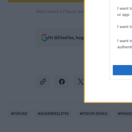
I want t
Nézd vissza a Fókusz adásait az RTL+-on!
or app.
I want t
Itt állítsd be, hogy az RTL.hu az elsők 
I want t
authenti
#
FÓKUSZ
#
ADÁSRÉSZLETEK
#
FODOR ZSÓKA
#
MAGDI