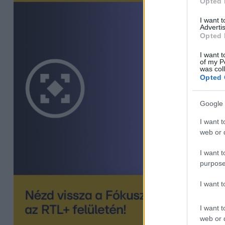
Opted 
I want 
Advertis
Opted 
I want t
of my P
was col
Opted 
Google 
I want t
web or d
I want t
purpose
I want 
I want t
web or d