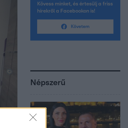
Kövess minket, és értesülj a friss
hírekről a Facebookon is!
Követem
Népszerű