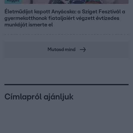
Reggeli
Életműdíjat kapott Anyácska: a Sziget Fesztivál a
gyermekotthonok fiataljaiért végzett évtizedes
munkáját ismerte el
Mutasd mind
Címlapról ajánljuk