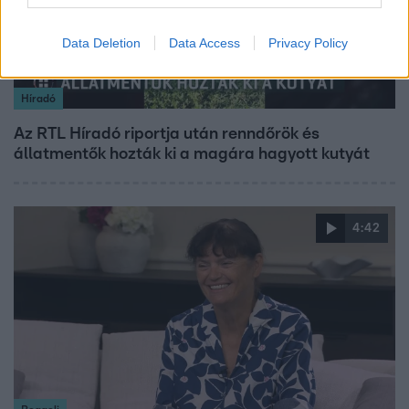
Data Deletion
Data Access
Privacy Policy
Híradó
Az RTL Híradó riportja után renndőrök és
állatmentők hozták ki a magára hagyott kutyát
4:42