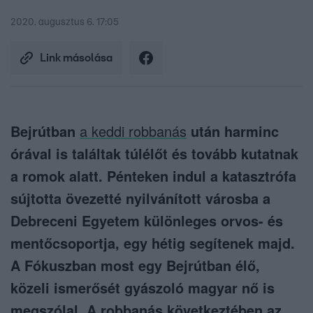
2020. augusztus 6. 17:05
Link másolása
Bejrútban
a keddi robbanás
után harminc
órával is találtak túlélőt és tovább kutatnak
a romok alatt. Pénteken indul a katasztrófa
sújtotta övezetté nyilvánított városba a
Debreceni Egyetem különleges orvos- és
mentőcsoportja, egy hétig segítenek majd.
A Fókuszban most egy Bejrútban élő,
közeli ismerősét gyászoló magyar nő is
megszólal. A robbanás következtében az