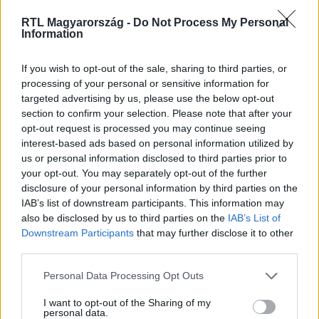
RTL Magyarország -
Do Not Process My Personal
Information
Itt állítsd be, hogy az RTL.hu az elsők között
If you wish to opt-out of the sale, sharing to third parties, or
legyen a Google-találatokban!
processing of your personal or sensitive information for
targeted advertising by us, please use the below opt-out
section to confirm your selection. Please note that after your
opt-out request is processed you may continue seeing
interest-based ads based on personal information utilized by
us or personal information disclosed to third parties prior to
your opt-out. You may separately opt-out of the further
disclosure of your personal information by third parties on the
IAB’s list of downstream participants. This information may
also be disclosed by us to third parties on the
IAB’s List of
Downstream Participants
that may further disclose it to other
third parties.
Kövess minket, és értesülj a friss hírekről a
Please note that this website/app uses one or more Google
Facebookon is!
Personal Data Processing Opt Outs
services and may gather and store information including but
not limited to your visit or usage behaviour. You may click to
I want to opt-out of the Sharing of my
personal data.
Követem
grant or deny consent to Google and its third-party tags to