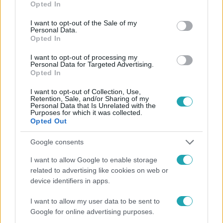
Opted In
use your data for below specified purposes in below Google
consent section.
I want to opt-out of the Sale of my
Personal Data.
Opted In
I want to opt-out of processing my
Personal Data for Targeted Advertising.
#
FÓKUSZ
#
ADÁSRÉSZLETEK
#
KÜLFÖLD
Opted In
#
BEJRÚT
#
LIBANON
#
KATASZTRÓFA
I want to opt-out of Collection, Use,
#
ROBBANÁS
#
HALOTTAK
#
TÚLÉLŐK
Retention, Sale, and/or Sharing of my
Personal Data that Is Unrelated with the
Purposes for which it was collected.
Opted Out
Google consents
I want to allow Google to enable storage
related to advertising like cookies on web or
device identifiers in apps.
Népszerű
I want to allow my user data to be sent to
Google for online advertising purposes.