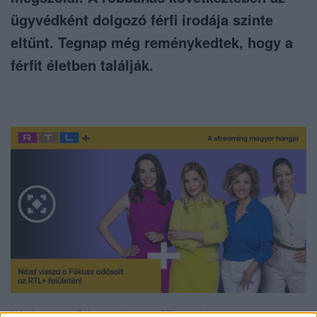
ügyvédként dolgozó férfi irodája szinte
eltűnt. Tegnap még reménykedtek, hogy a
férfit életben találják.
Nézd vissza a Fókusz adásait az RTL+-on!