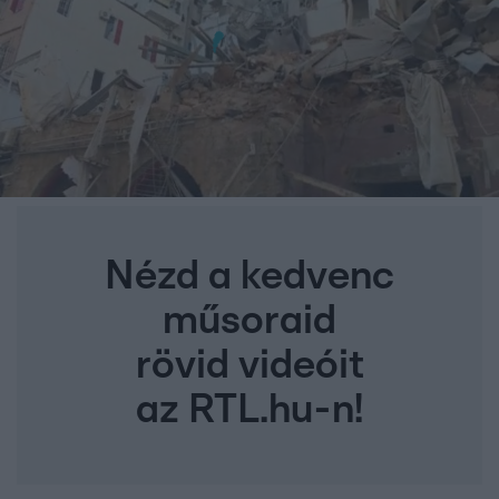
Nézd a kedvenc
műsoraid
rövid videóit
az RTL.hu-n!