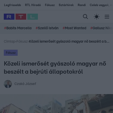
Legfrissebb
RTL Híradó
Fókusz
Sztárhírek
Randi
Celeb vagyok, me
#
Babits Marcella
#
Szellő István
#
Most Wanted
#
Gallusz Niko
Címlap
›
Fókusz
›
Közeli ismerősét gyászoló magyar nő beszélt a bejrúti állapotokról
Fókusz
Közeli ismerősét gyászoló magyar nő
beszélt a bejrúti állapotokról
Czakó József