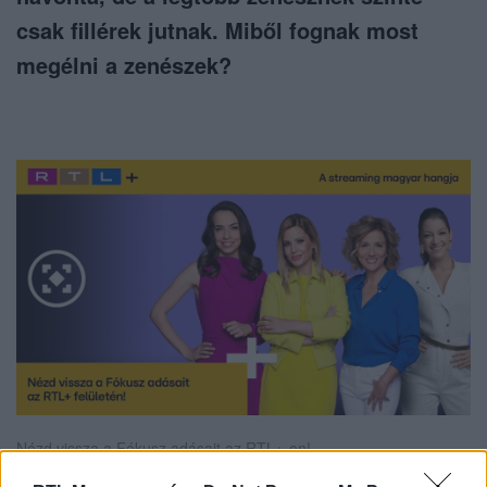
csak fillérek jutnak. Miből fognak most
megélni a zenészek?
Nézd vissza a Fókusz adásait az RTL+-on!