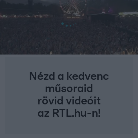
Nézd a kedvenc
műsoraid
rövid videóit
az RTL.hu-n!