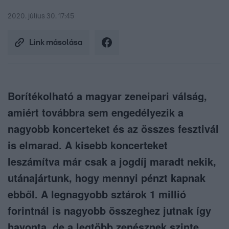
2020. július 30. 17:45
Link másolása
Borítékolható a magyar zeneipari válság,
amiért továbbra sem engedélyezik a
nagyobb koncerteket és az összes fesztivál
is elmarad. A kisebb koncerteket
leszámítva már csak a jogdíj maradt nekik,
utánajártunk, hogy mennyi pénzt kapnak
ebből. A legnagyobb sztárok 1 millió
forintnál is nagyobb összeghez jutnak így
havonta, de a legtöbb zenésznek szinte