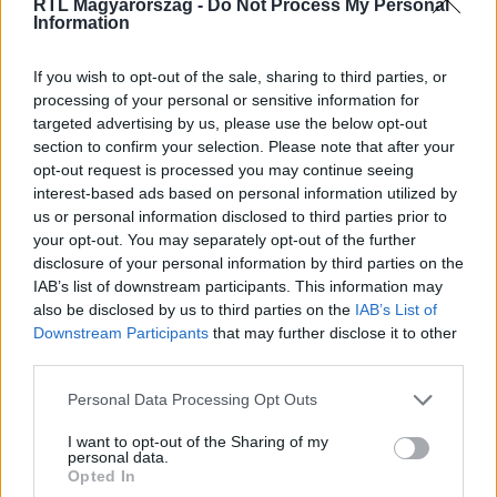
RTL Magyarország -
Do Not Process My Personal
Information
Itt állítsd be, hogy az RTL.hu az elsők között
legyen a Google-találatokban!
If you wish to opt-out of the sale, sharing to third parties, or
processing of your personal or sensitive information for
targeted advertising by us, please use the below opt-out
section to confirm your selection. Please note that after your
opt-out request is processed you may continue seeing
interest-based ads based on personal information utilized by
us or personal information disclosed to third parties prior to
your opt-out. You may separately opt-out of the further
disclosure of your personal information by third parties on the
IAB’s list of downstream participants. This information may
also be disclosed by us to third parties on the
IAB’s List of
Downstream Participants
that may further disclose it to other
third parties.
Kövess minket, és értesülj a friss hírekről a
Facebookon is!
Please note that this website/app uses one or more Google
Personal Data Processing Opt Outs
services and may gather and store information including but
not limited to your visit or usage behaviour. You may click to
I want to opt-out of the Sharing of my
Követem
personal data.
grant or deny consent to Google and its third-party tags to
Opted In
use your data for below specified purposes in below Google