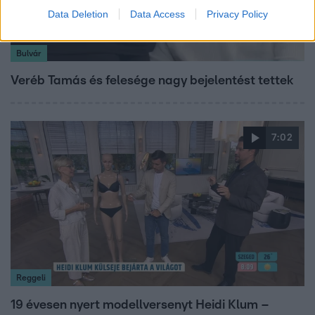
Data Deletion
Data Access
Privacy Policy
Bulvár
Veréb Tamás és felesége nagy bejelentést tettek
7:02
Reggeli
19 évesen nyert modellversenyt Heidi Klum –