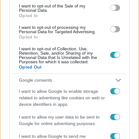
consent section.
I want to opt-out of the Sale of my
Personal Data.
Opted In
I want to opt-out of processing my
#
FÓKUSZ
#
ADÁSRÉSZLETEK
#
ZENEIPAR
Personal Data for Targeted Advertising.
Opted In
#
VÁLSÁG
#
FESZTIVÁLOK
#
RTL
#
ZENÉSZ
I want to opt-out of Collection, Use,
#
KONCERT
#
BEVÉTEL
Retention, Sale, and/or Sharing of my
Personal Data that Is Unrelated with the
Purposes for which it was collected.
Opted Out
Google consents
I want to allow Google to enable storage
related to advertising like cookies on web or
Népszerű
device identifiers in apps.
I want to allow my user data to be sent to
Google for online advertising purposes.
I want to allow Google to send me