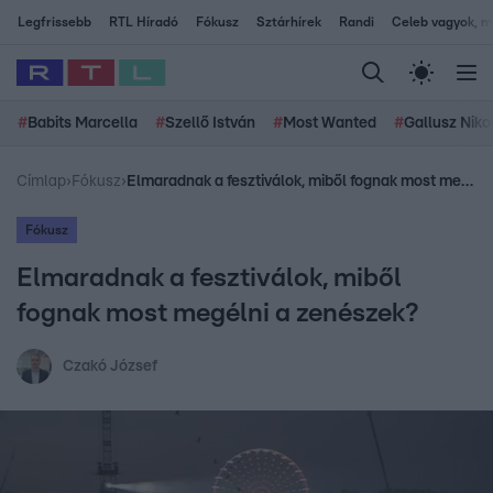
Legfrissebb
RTL Híradó
Fókusz
Sztárhírek
Randi
Celeb vagyok, me
#
Babits Marcella
#
Szellő István
#
Most Wanted
#
Gallusz Niko
Címlap
›
Fókusz
›
Elmaradnak a fesztiválok, miből fognak most megélni a zenészek?
Fókusz
Elmaradnak a fesztiválok, miből
fognak most megélni a zenészek?
Czakó József