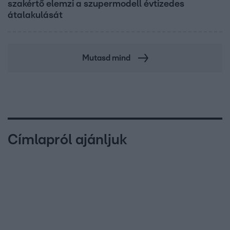
szakértő elemzi a szupermodell évtizedes
átalakulását
Mutasd mind
Címlapról ajánljuk