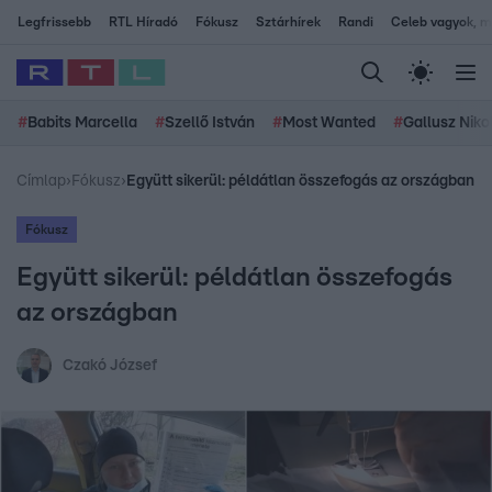
Legfrissebb
RTL Híradó
Fókusz
Sztárhírek
Randi
Celeb vagyok, me
#
Babits Marcella
#
Szellő István
#
Most Wanted
#
Gallusz Niko
Címlap
›
Fókusz
›
Együtt sikerül: példátlan összefogás az országban
Fókusz
Együtt sikerül: példátlan összefogás
az országban
Czakó József