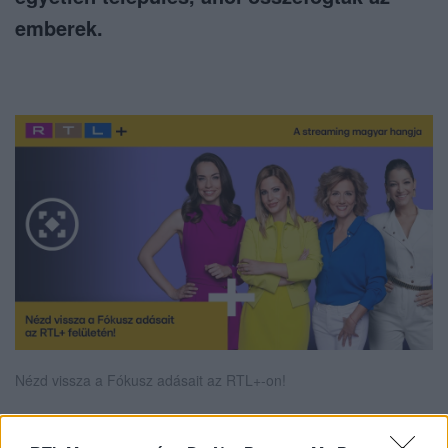
emberek.
Nézd vissza a Fókusz adásait az RTL+-on!