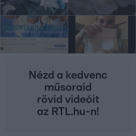
Nézd a kedvenc
műsoraid
rövid videóit
az RTL.hu-n!