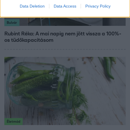
Data Deletion
Data Access
Privacy Policy
Bulvár
Rubint Réka: A mai napig nem jött vissza a 100%-
os tüdőkapacitásom
Életmód