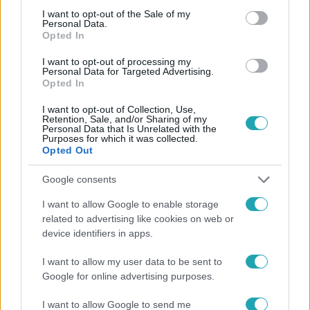
consent section.
I want to opt-out of the Sale of my
Personal Data.
Opted In
#
FÓKUSZ
#
ADÁSRÉSZLETEK
#
KORONAVÍRUS
I want to opt-out of processing my
#
JÁRVÁNY
#
ÖSSZEFOGÁS
#
TELEPÜLÉSEK
Personal Data for Targeted Advertising.
Opted In
#
EMBEREK
#
ÜLLŐ
#
NYÍREGYHÁZA
I want to opt-out of Collection, Use,
#
#EGYÜTTSIKERÜL
Retention, Sale, and/or Sharing of my
Personal Data that Is Unrelated with the
Purposes for which it was collected.
Opted Out
Google consents
I want to allow Google to enable storage
related to advertising like cookies on web or
device identifiers in apps.
Népszerű
I want to allow my user data to be sent to
Google for online advertising purposes.
I want to allow Google to send me