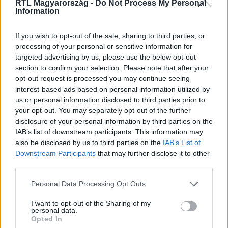
RTL Magyarország -
Do Not Process My Personal
Itt állítsd be, hogy az RTL.hu az elsők között
Information
legyen a Google-találatokban!
If you wish to opt-out of the sale, sharing to third parties, or
processing of your personal or sensitive information for
targeted advertising by us, please use the below opt-out
section to confirm your selection. Please note that after your
opt-out request is processed you may continue seeing
interest-based ads based on personal information utilized by
us or personal information disclosed to third parties prior to
your opt-out. You may separately opt-out of the further
disclosure of your personal information by third parties on the
IAB’s list of downstream participants. This information may
also be disclosed by us to third parties on the
IAB’s List of
Kövess minket, és értesülj a friss hírekről a
Downstream Participants
that may further disclose it to other
third parties.
Facebookon is!
Please note that this website/app uses one or more Google
Personal Data Processing Opt Outs
Követem
services and may gather and store information including but
not limited to your visit or usage behaviour. You may click to
I want to opt-out of the Sharing of my
personal data.
grant or deny consent to Google and its third-party tags to
Opted In
use your data for below specified purposes in below Google