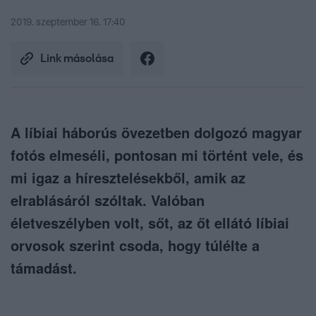
2019. szeptember 16. 17:40
Link másolása
A líbiai háborús övezetben dolgozó magyar
fotós elmeséli, pontosan mi történt vele, és
mi igaz a híresztelésekből, amik az
elrablásáról szóltak. Valóban
életveszélyben volt, sőt, az őt ellátó líbiai
orvosok szerint csoda, hogy túlélte a
támadást.