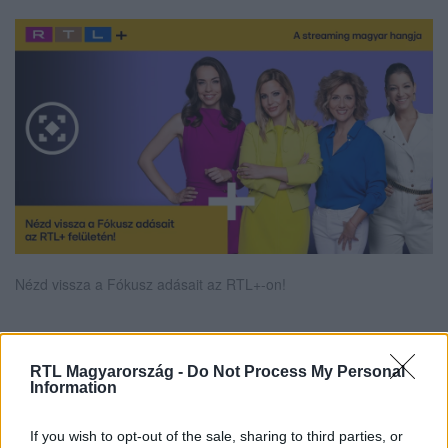
Nézd vissza a Fókusz adásait az RTL+-on!
Itt állítsd be, hogy az RTL.hu az elsők között
RTL Magyarország -
Do Not Process My Personal
Information
legyen a Google-találatokban!
If you wish to opt-out of the sale, sharing to third parties, or