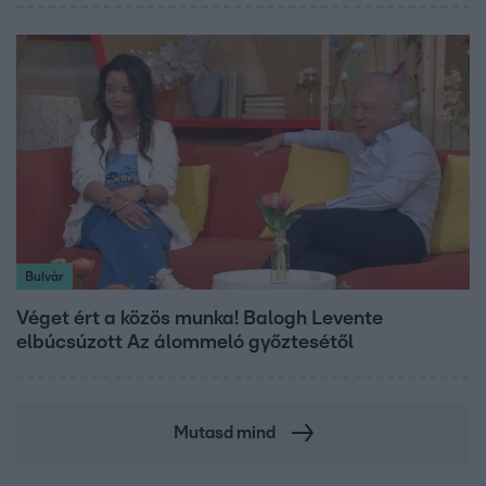
Bulvár
Véget ért a közös munka! Balogh Levente
elbúcsúzott Az álommeló győztesétől
Mutasd mind