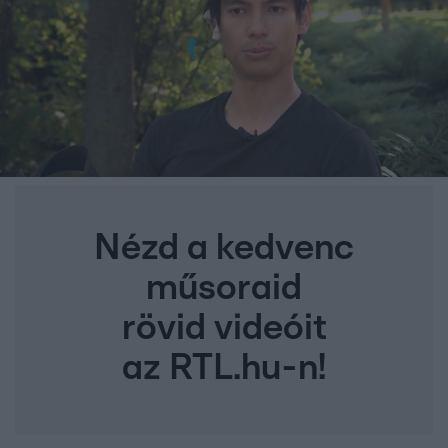
Nézd a kedvenc
műsoraid
rövid videóit
az RTL.hu-n!