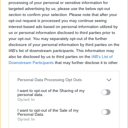
processing of your personal or sensitive information for
targeted advertising by us, please use the below opt-out
section to confirm your selection. Please note that after your
opt-out request is processed you may continue seeing
interest-based ads based on personal information utilized by
us or personal information disclosed to third parties prior to
your opt-out. You may separately opt-out of the further
disclosure of your personal information by third parties on the
IAB’s list of downstream participants. This information may
also be disclosed by us to third parties on the
IAB’s List of
Kövess minket, és értesülj a friss hírekről a
Downstream Participants
that may further disclose it to other
Facebookon is!
third parties.
Please note that this website/app uses one or more Google
Personal Data Processing Opt Outs
Követem
services and may gather and store information including but
not limited to your visit or usage behaviour. You may click to
I want to opt-out of the Sharing of my
personal data.
grant or deny consent to Google and its third-party tags to
Opted In
use your data for below specified purposes in below Google
consent section.
I want to opt-out of the Sale of my
Personal Data.
Opted In
#
FÓKUSZ
#
ADÁSRÉSZLETEK
#
LÍBIA
#
FOTÓS