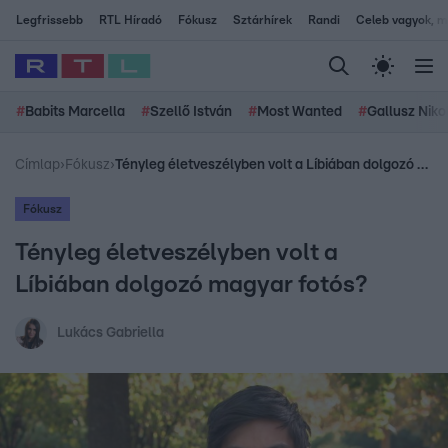
Legfrissebb
RTL Híradó
Fókusz
Sztárhírek
Randi
Celeb vagyok, me
#
Babits Marcella
#
Szellő István
#
Most Wanted
#
Gallusz Niko
Címlap
›
Fókusz
›
Tényleg életveszélyben volt a Líbiában dolgozó magyar fotós?
Fókusz
Tényleg életveszélyben volt a
Líbiában dolgozó magyar fotós?
Lukács Gabriella