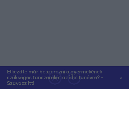
Elkezdte már beszerezni a gyermekének
szükséges tanszereket az idei tanévre? -
Szavazz itt!