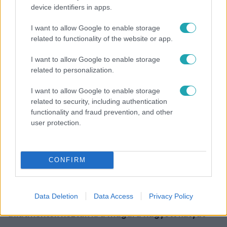
device identifiers in apps.
Bulvár
I want to allow Google to enable storage
„Attól féltem, nem fogja túlélni” – megrázó
related to functionality of the website or app.
vallomást tett Nyári Dia a kislánya műtétjéről
I want to allow Google to enable storage
related to personalization.
2:14
I want to allow Google to enable storage
related to security, including authentication
functionality and fraud prevention, and other
user protection.
CONFIRM
Híradó
Data Deletion
Data Access
Privacy Policy
Az RTL Híradó riportja után renndőrök és
állatmentők hozták ki a magára hagyott kutyát