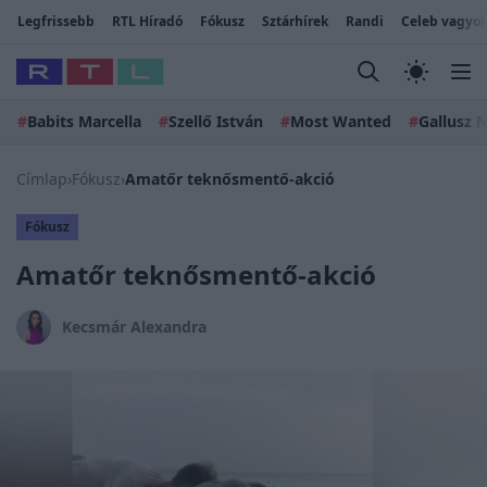
Legfrissebb
RTL Híradó
Fókusz
Sztárhírek
Randi
Celeb vagyok
#
Babits Marcella
#
Szellő István
#
Most Wanted
#
Gallusz N
Címlap
›
Fókusz
›
Amatőr teknősmentő-akció
Fókusz
Amatőr teknősmentő-akció
Kecsmár Alexandra