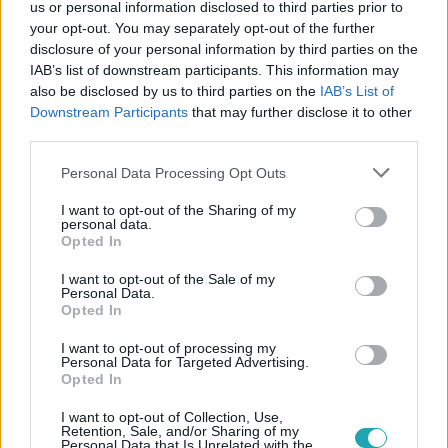
us or personal information disclosed to third parties prior to
your opt-out. You may separately opt-out of the further
disclosure of your personal information by third parties on the
IAB’s list of downstream participants. This information may
also be disclosed by us to third parties on the
IAB’s List of
Kövess minket, és értesülj a friss
Downstream Participants
that may further disclose it to other
hírekről a Facebookon is!
third parties.
Please note that this website/app uses one or more Google
Personal Data Processing Opt Outs
Követem
services and may gather and store information including but
not limited to your visit or usage behaviour. You may click to
I want to opt-out of the Sharing of my
personal data.
grant or deny consent to Google and its third-party tags to
Opted In
use your data for below specified purposes in below Google
consent section.
I want to opt-out of the Sale of my
Personal Data.
Opted In
#
FÓKUSZ
#
OMÁN
I want to opt-out of processing my
Personal Data for Targeted Advertising.
Opted In
I want to opt-out of Collection, Use,
Retention, Sale, and/or Sharing of my
Personal Data that Is Unrelated with the