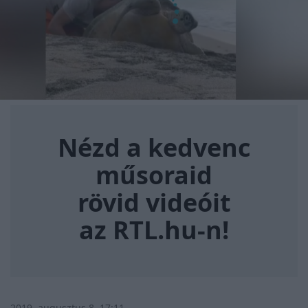
Nézd a kedvenc műsoraid rövi
Nézd a kedvenc
műsoraid
rövid videóit
az RTL.hu-n!
2019. augusztus 8. 17:11