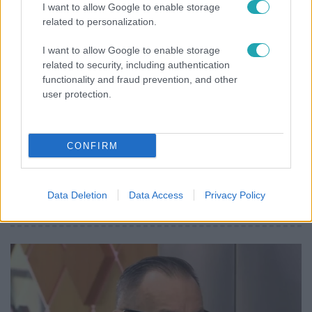
I want to allow Google to enable storage
related to personalization.
I want to allow Google to enable storage
related to security, including authentication
functionality and fraud prevention, and other
user protection.
CONFIRM
Bulvár
Nem hinnéd, melyik világsztárnak
Data Deletion
Data Access
Privacy Policy
tulajdonítják a legmagasabb IQ-t