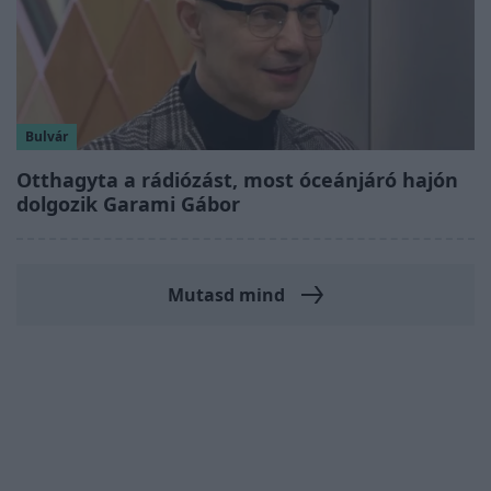
Bulvár
Otthagyta a rádiózást, most óceánjáró hajón
dolgozik Garami Gábor
Mutasd mind