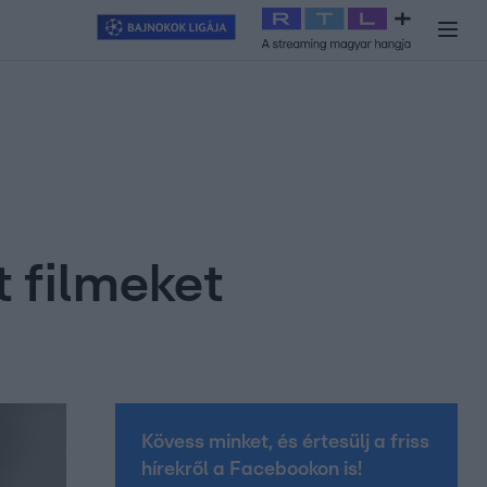
y
#
RTL+
#
Exek csatája 2026
#
Celeb vagyok, ments ki innen
#
H
t filmeket
Kövess minket, és értesülj a friss
hírekről a Facebookon is!