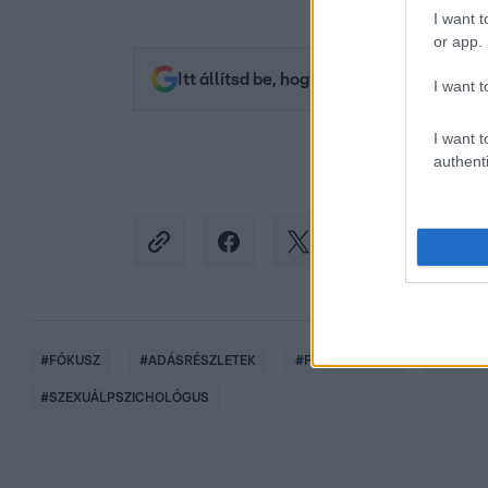
I want t
or app.
Itt állítsd be, hogy az RTL.hu az elsők 
I want t
I want t
authenti
#
FÓKUSZ
#
ADÁSRÉSZLETEK
#
FELNŐTT FILM
#
SZEX
#
SZEXUÁLPSZICHOLÓGUS