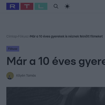
#
Babits Marcella
#
Szellő István
#
Most Wanted
#
Gallusz Ni
Címlap
›
Fókusz
›
Már a 10 éves gyerekek is néznek felnőtt filmeket
Fókusz
Már a 10 éves gyere
Kilyén Tamás