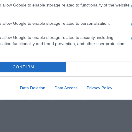
o allow Google to enable storage related to functionality of the website
között legyen a Google-találatokban!
o allow Google to enable storage related to personalization.
o allow Google to enable storage related to security, including
cation functionality and fraud prevention, and other user protection.
CONFIRM
Data Deletion
Data Access
Privacy Policy
#
INTERNET
#
WEB
#
GYEREKEK
#
TESTKÉPZAVAR