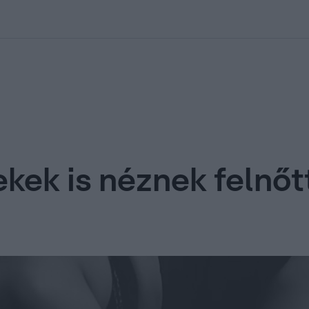
kolett
#
Időjárás
#
RTL műsor
#
Víz
#
Magyar Péter
#
Csillagjeg
kek is néznek felnőt