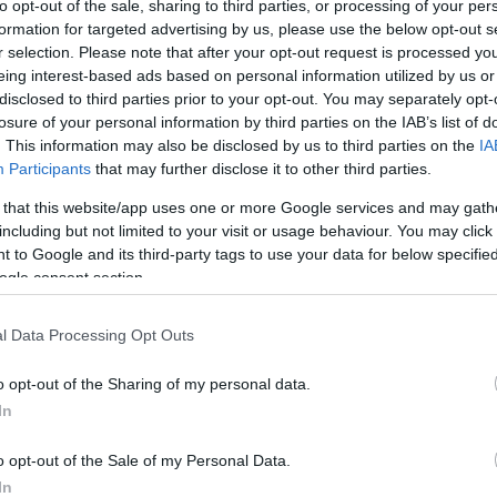
to opt-out of the sale, sharing to third parties, or processing of your per
formation for targeted advertising by us, please use the below opt-out s
r selection. Please note that after your opt-out request is processed y
Link másolása
eing interest-based ads based on personal information utilized by us or
disclosed to third parties prior to your opt-out. You may separately opt-
losure of your personal information by third parties on the IAB’s list of
. This information may also be disclosed by us to third parties on the
IA
Participants
that may further disclose it to other third parties.
es korukban látnak először felnőtt filmet.
 that this website/app uses one or more Google services and may gath
eggyakoribb hívószava az interneten a
including but not limited to your visit or usage behaviour. You may click 
yakori nézése a kamaszoknál súlyos
 to Google and its third-party tags to use your data for below specifi
ogle consent section.
ációt is okozhat.
l Data Processing Opt Outs
o opt-out of the Sharing of my personal data.
In
o opt-out of the Sale of my Personal Data.
In