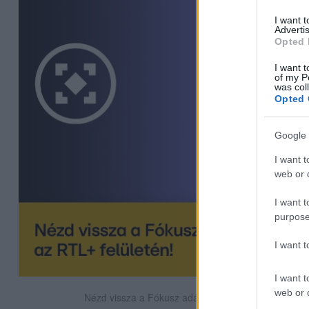
I want 
Advertis
Opted 
I want t
of my P
was col
Opted 
Google 
I want t
web or d
I want t
purpose
I want 
I want t
web or d
Nézd vissza a Fókusz adásait az RTL+-on!