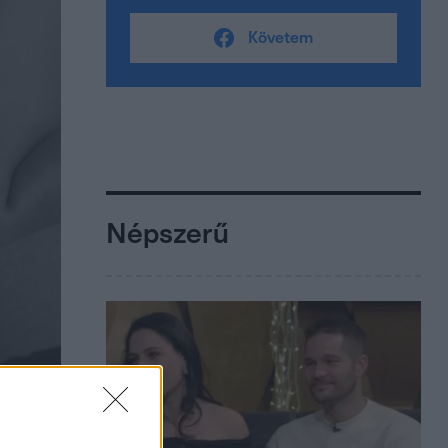
Követem
Népszerű