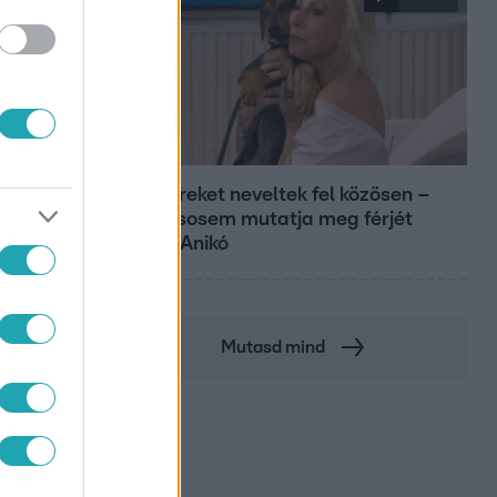
Reggeli
Öt gyereket neveltek fel közösen –
szinte sosem mutatja meg férjét
Ungár Anikó
Mutasd mind