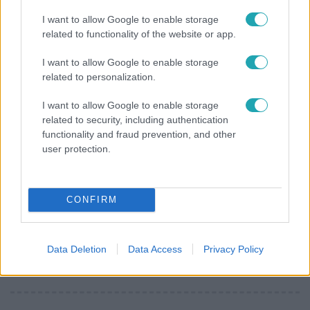
Kitört a lecsó-láz! Íme 3 tuti recept az
I want to allow Google to enable storage
elkészítéséhez
related to functionality of the website or app.
I want to allow Google to enable storage
related to personalization.
I want to allow Google to enable storage
related to security, including authentication
functionality and fraud prevention, and other
user protection.
CONFIRM
Bulvár
Data Deletion
Data Access
Privacy Policy
"Nem beszélek már vele évek óta" - Édesapja
kitagadta Nagy Zsoltot