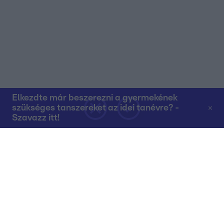
Elkezdte már beszerezni a gyermekének
szükséges tanszereket az idei tanévre? -
Szavazz itt!