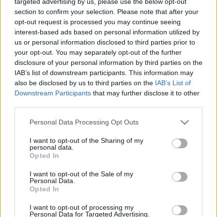
targeted advertising by us, please use the below opt-out
section to confirm your selection. Please note that after your
opt-out request is processed you may continue seeing
interest-based ads based on personal information utilized by
us or personal information disclosed to third parties prior to
your opt-out. You may separately opt-out of the further
disclosure of your personal information by third parties on the
IAB’s list of downstream participants. This information may
Kövess minket, és értesülj a friss hírekről a
also be disclosed by us to third parties on the
IAB’s List of
Downstream Participants
that may further disclose it to other
Facebookon is!
third parties.
Please note that this website/app uses one or more Google
Követem
Personal Data Processing Opt Outs
services and may gather and store information including but
not limited to your visit or usage behaviour. You may click to
I want to opt-out of the Sharing of my
personal data.
grant or deny consent to Google and its third-party tags to
Opted In
use your data for below specified purposes in below Google
consent section.
I want to opt-out of the Sale of my
Personal Data.
#
FÓKUSZ
#
ADÁSRÉSZLETEK
#
TROKÁN NÓRA
Opted In
#
A TANÁR
#
FOTÓZÁS
#
FOTÓS
#
SZÍNÉSZNŐ
I want to opt-out of processing my
Personal Data for Targeted Advertising.