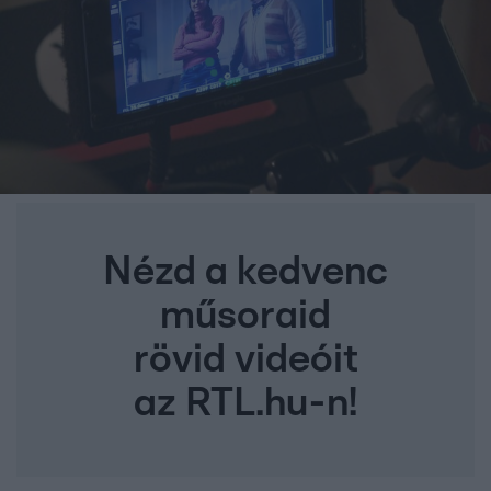
Nézd a kedvenc
műsoraid
rövid videóit
az RTL.hu-n!