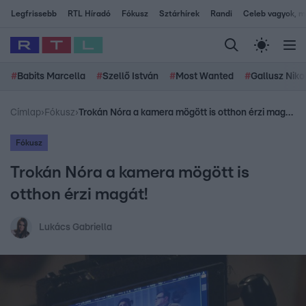
Legfrissebb
RTL Híradó
Fókusz
Sztárhírek
Randi
Celeb vagyok, me
#
Babits Marcella
#
Szellő István
#
Most Wanted
#
Gallusz Niko
Címlap
›
Fókusz
›
Trokán Nóra a kamera mögött is otthon érzi magát!
Fókusz
Trokán Nóra a kamera mögött is
otthon érzi magát!
Lukács Gabriella