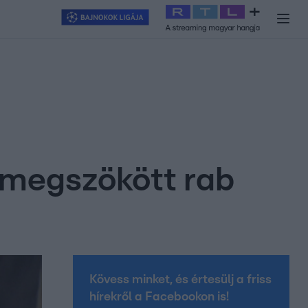
y
#
RTL+
#
Exek csatája 2026
#
Celeb vagyok, ments ki innen
#
H
n megszökött rab
Kövess minket, és értesülj a friss
hírekről a Facebookon is!