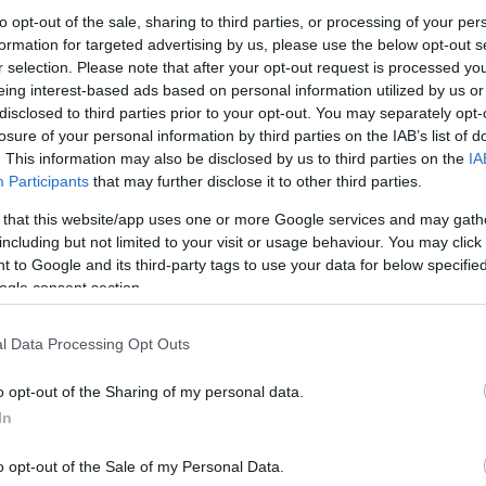
to opt-out of the sale, sharing to third parties, or processing of your per
formation for targeted advertising by us, please use the below opt-out s
r selection. Please note that after your opt-out request is processed y
Link másolása
eing interest-based ads based on personal information utilized by us or
disclosed to third parties prior to your opt-out. You may separately opt-
losure of your personal information by third parties on the IAB’s list of
. This information may also be disclosed by us to third parties on the
IA
últ pénteken pisztollyal menekülő és
Participants
that may further disclose it to other third parties.
 hogy az utcán már nem volt lőszer abban a
 that this website/app uses one or more Google services and may gath
including but not limited to your visit or usage behaviour. You may click 
tt meg a bíróságon a 35 éves férfi. A tár
 to Google and its third-party tags to use your data for below specifi
t a pisztolyból. Az, hogy pontosan hol -
ogle consent section.
k lőtték le. Öt golyót kapott, de túlélte.
l Data Processing Opt Outs
g börtönben maradhat.
o opt-out of the Sharing of my personal data.
In
o opt-out of the Sale of my Personal Data.