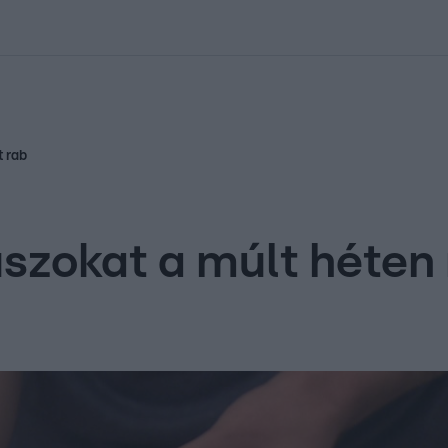
kolett
#
Időjárás
#
RTL műsor
#
Víz
#
Magyar Péter
#
Csillagjeg
t rab
túszokat a múlt héte