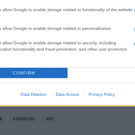
o allow Google to enable storage related to functionality of the website
o allow Google to enable storage related to personalization.
között legyen a Google-találatokban!
o allow Google to enable storage related to security, including
cation functionality and fraud prevention, and other user protection.
CONFIRM
Data Deletion
Data Access
Privacy Policy
B
#
TÚSZEJTÉS
#
RTL