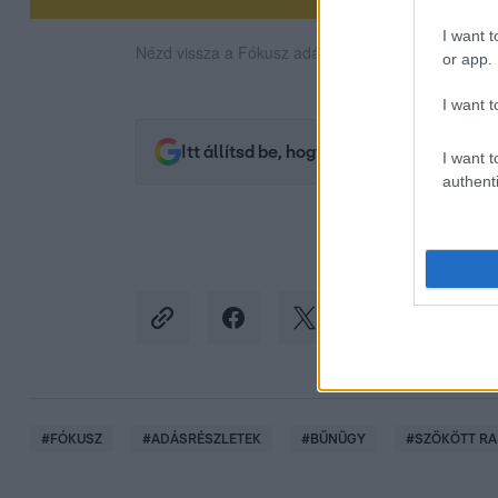
I want t
Nézd vissza a Fókusz adásait az RTL+-on!
or app.
I want t
Itt állítsd be, hogy az RTL.hu az elsők 
I want t
authenti
#
FÓKUSZ
#
ADÁSRÉSZLETEK
#
BŰNÜGY
#
SZÖKÖTT RA