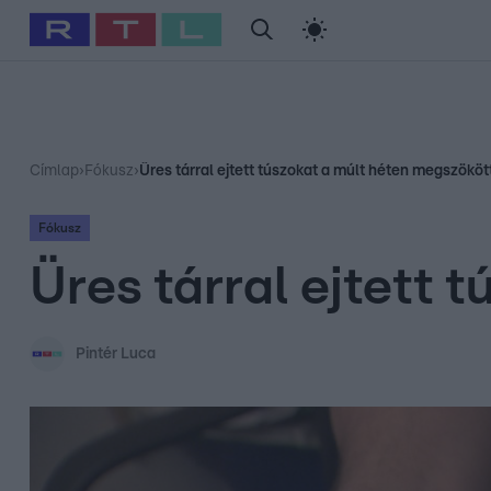
#
Babits Marcella
#
Szellő István
#
Most Wanted
#
Gallusz Ni
Címlap
›
Fókusz
›
Üres tárral ejtett túszokat a múlt héten megszököt
Fókusz
Üres tárral ejtett 
Pintér Luca