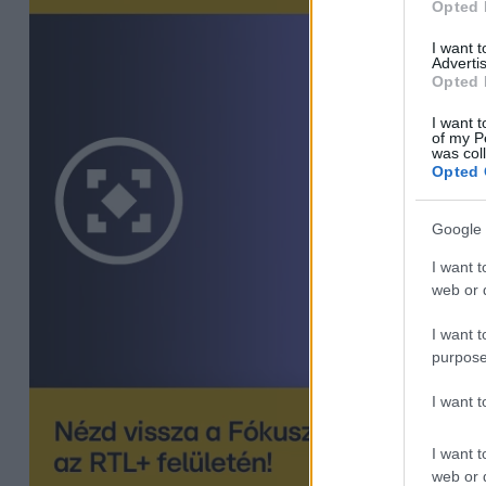
Opted 
I want 
Advertis
Opted 
I want t
of my P
was col
Opted 
Google 
I want t
web or d
I want t
purpose
I want 
I want t
web or d