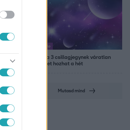
Horoszkóp
Ennek a 3 csillagjegynek váratlan
sikereket hozhat a hét
Mutasd mind