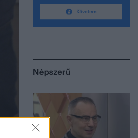
Követem
Népszerű