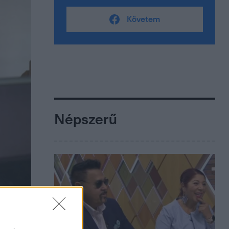
Követem
Népszerű