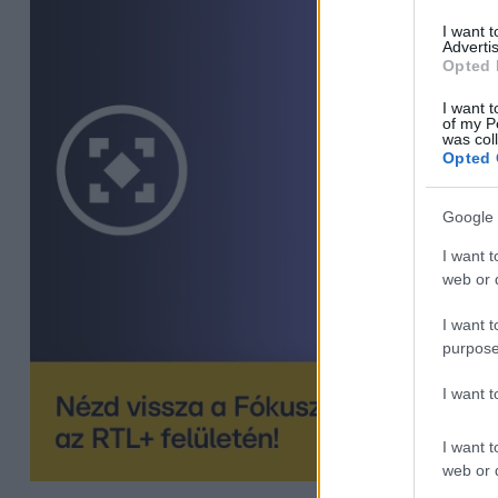
I want 
Advertis
Opted 
I want t
of my P
was col
Opted 
Google 
I want t
web or d
I want t
purpose
I want 
I want t
web or d