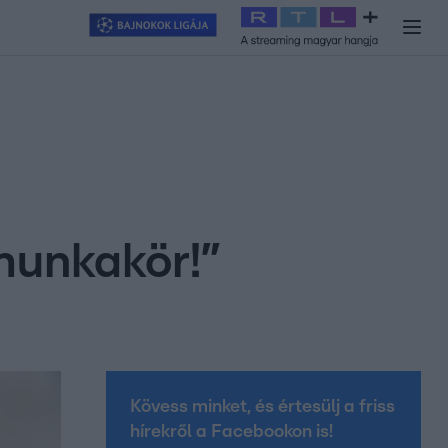
y
#
RTL+
#
Exek csatája 2026
#
Celeb vagyok, ments ki innen
#
H
munkakör!”
Kövess minket, és értesülj a friss
hírekről a Facebookon is!