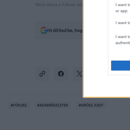
Nézd vissza a Fókusz adásait az RTL+-on!
I want t
or app.
I want t
Itt állítsd be, hogy az RTL.hu az elsők 
I want t
authenti
#
FÓKUSZ
#
ADÁSRÉSZLETEK
#
GRÓSZ JUDIT