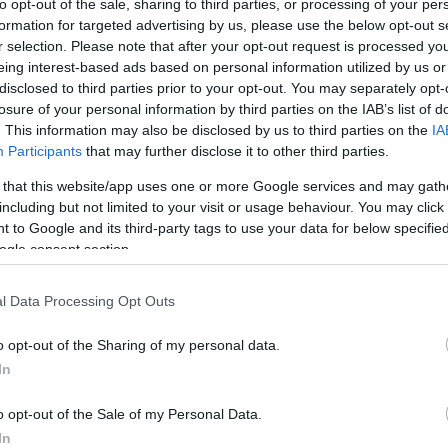
to opt-out of the sale, sharing to third parties, or processing of your per
formation for targeted advertising by us, please use the below opt-out s
r selection. Please note that after your opt-out request is processed y
Link másolása
eing interest-based ads based on personal information utilized by us or
disclosed to third parties prior to your opt-out. You may separately opt-
losure of your personal information by third parties on the IAB’s list of
. This information may also be disclosed by us to third parties on the
IA
Participants
that may further disclose it to other third parties.
zetők között? Ha egy nő határozott, akkor
 that this website/app uses one or more Google services and may gath
ette a nőiességét? Egyáltalán milyen egy jó
including but not limited to your visit or usage behaviour. You may click 
 ezekre a kérdésekre kereste a Fókusz
 to Google and its third-party tags to use your data for below specifi
ogle consent section.
z RTL Magyarország digitális- és
l Data Processing Opt Outs
o opt-out of the Sharing of my personal data.
In
o opt-out of the Sale of my Personal Data.
In