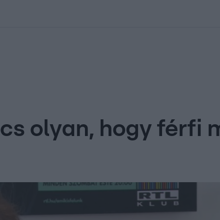
kolett
#
Időjárás
#
RTL műsor
#
Víz
#
Magyar Péter
#
Csillagjeg
s olyan, hogy férfi 