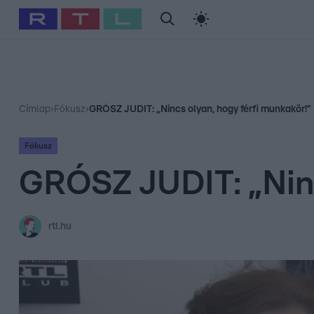
#
Babits Marcella
#
Szellő István
#
Most Wanted
#
Gallusz Ni
Címlap
›
Fókusz
›
GRÓSZ JUDIT: „Nincs olyan, hogy férfi munkakör!”
Fókusz
GRÓSZ JUDIT: „Ninc
rtl.hu