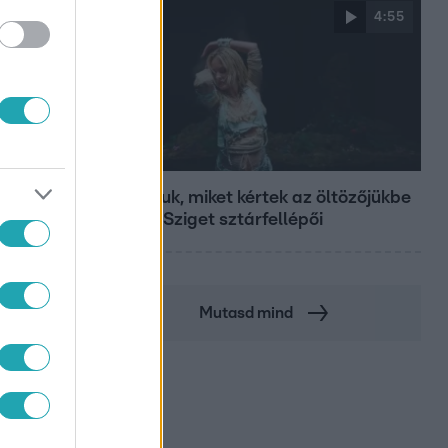
4:55
Fókusz
Mutatjuk, miket kértek az öltözőjükbe
az idei Sziget sztárfellépői
Mutasd mind