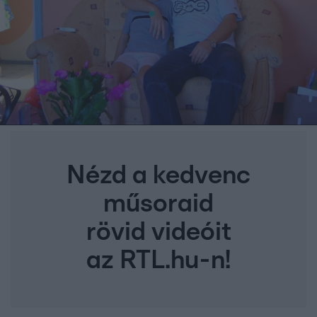
Nézd a kedvenc
műsoraid
rövid videóit
az RTL.hu-n!