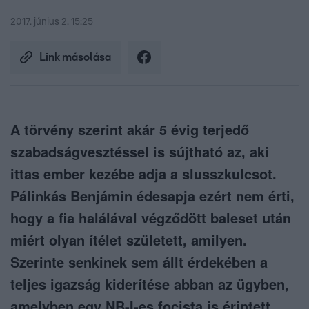
2017. június 2. 15:25
Link másolása
A törvény szerint akár 5 évig terjedő
szabadságvesztéssel is sújtható az, aki
ittas ember kezébe adja a slusszkulcsot.
Pálinkás Benjámin édesapja ezért nem érti,
hogy a fia halálával végződött baleset után
miért olyan ítélet született, amilyen.
Szerinte senkinek sem állt érdekében a
teljes igazság kiderítése abban az ügyben,
amelyben egy NB-I-es focista is érintett.