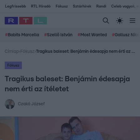
Legfrissebb
RTL Híradó
Fókusz
Sztárhírek
Randi
Celeb vagyok, me
#
Babits Marcella
#
Szellő István
#
Most Wanted
#
Gallusz Niko
Címlap
›
Fókusz
›
Tragikus baleset: Benjámin édesapja nem érti az ítéletet
Fókusz
Tragikus baleset: Benjámin édesapja
nem érti az ítéletet
Czakó József