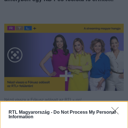
Nézd vissza a Fókusz adásait az RTL+-on!
RTL Magyarország -
Do Not Process My Personal
Information
Itt állítsd be, hogy az RTL.hu az elsők között