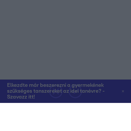
Elkezdte már beszerezni a gyermekének
szükséges tanszereket az idei tanévre? -
Szavazz itt!