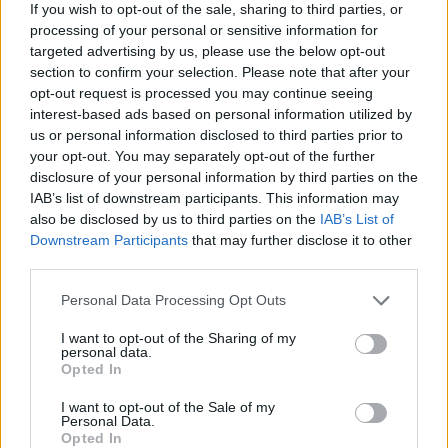
legyen a Google-találatokban!
If you wish to opt-out of the sale, sharing to third parties, or
processing of your personal or sensitive information for
targeted advertising by us, please use the below opt-out
section to confirm your selection. Please note that after your
opt-out request is processed you may continue seeing
interest-based ads based on personal information utilized by
us or personal information disclosed to third parties prior to
your opt-out. You may separately opt-out of the further
disclosure of your personal information by third parties on the
IAB’s list of downstream participants. This information may
also be disclosed by us to third parties on the
IAB’s List of
Downstream Participants
that may further disclose it to other
third parties.
Kövess minket, és értesülj a friss hírekről a
Facebookon is!
Please note that this website/app uses one or more Google
Personal Data Processing Opt Outs
services and may gather and store information including but
not limited to your visit or usage behaviour. You may click to
I want to opt-out of the Sharing of my
Követem
personal data.
grant or deny consent to Google and its third-party tags to
Opted In
use your data for below specified purposes in below Google
consent section.
I want to opt-out of the Sale of my
Personal Data.
Opted In